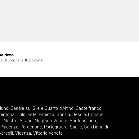
ndirizzo
ia Savorgnana 10a, Udine
lluno
,
Casale sul Sile e Quarto d'Altino
,
Castelfranco
remona
,
Dolo
,
Este
,
Fidenza
,
Gorizia
,
Jesolo
,
Lignano
a
,
Mestre
,
Mirano
,
Mogliano Veneto
,
Montebelluna
,
,
Piacenza
,
Pordenone
,
Portogruaro
,
Sacile
,
San Donà di
Vercelli
,
Vicenza
,
Vittorio Veneto