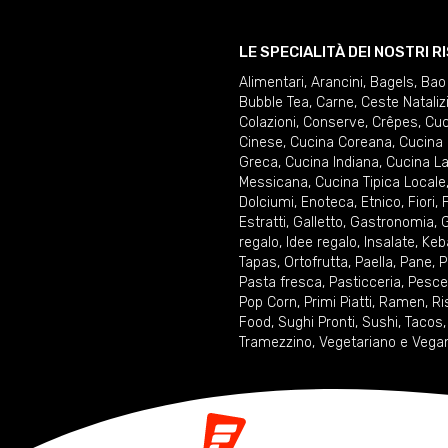
LE SPECIALITÀ DEI NOSTRI 
Alimentari
,
Arancini
,
Bagels
,
Bao
Bubble Tea
,
Carne
,
Ceste Nataliz
Colazioni
,
Conserve
,
Crêpes
,
Cuc
Cinese
,
Cucina Coreana
,
Cucina 
Greca
,
Cucina Indiana
,
Cucina La
Messicana
,
Cucina Tipica Locale
Dolciumi
,
Enoteca
,
Etnico
,
Fiori
,
F
Estratti
,
Galletto
,
Gastronomia
,
G
regalo
,
Idee regalo
,
Insalate
,
Keb
Tapas
,
Ortofrutta
,
Paella
,
Pane
,
P
Pasta fresca
,
Pasticceria
,
Pesce
Pop Corn
,
Primi Piatti
,
Ramen
,
Ri
Food
,
Sughi Pronti
,
Sushi
,
Tacos
Tramezzino
,
Vegetariano e Vega