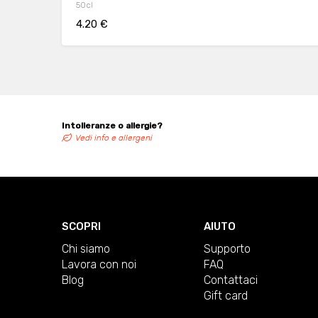
50cl
4.20 €
Intolleranze o allergie?
Vedi info e allergeni
SCOPRI
AIUTO
Chi siamo
Supporto
Lavora con noi
FAQ
Blog
Contattaci
Gift card