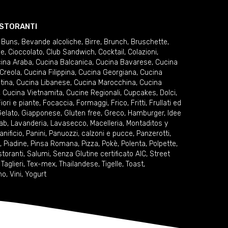
RISTORANTI
 Buns
,
Bevande alcoliche
,
Birre
,
Brunch
,
Bruschette
,
ie
,
Cioccolato
,
Club Sandwich
,
Cocktail
,
Colazioni
,
ina Araba
,
Cucina Balcanica
,
Cucina Bavarese
,
Cucina
Creola
,
Cucina Filippina
,
Cucina Georgiana
,
Cucina
tina
,
Cucina Libanese
,
Cucina Marocchina
,
Cucina
,
Cucina Vietnamita
,
Cucine Regionali
,
Cupcakes
,
Dolci
,
iori e piante
,
Focaccia
,
Formaggi
,
Frico
,
Fritti
,
Frullati ed
elato
,
Giapponese
,
Gluten free
,
Greco
,
Hamburger
,
Idee
ab
,
Lavanderia
,
Lavasecco
,
Macelleria
,
Montaditos y
anificio
,
Panini
,
Panuozzi, calzoni e pucce
,
Panzerotti
,
,
Piadine
,
Pinsa Romana
,
Pizza
,
Pokè
,
Polenta
,
Polpette
,
storanti
,
Salumi
,
Senza Glutine certificato AIC
,
Street
,
Taglieri
,
Tex-mex
,
Thailandese
,
Tigelle
,
Toast
,
no
,
Vini
,
Yogurt