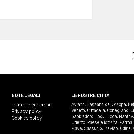
I
V
NOTE LEGALI
LE NOSTRE CITTÀ
Termini e condizioni
Aviano
,
Bassano del Grappa
,
Be
Veneto
,
Cittadella
,
Conegliano
,
C
Privacy policy
Sabbiadoro
,
Lodi
,
Lucca
,
Mantov
Cookies policy
Oderzo
,
Paese e Istrana
,
Parma
Piave
,
Sassuolo
,
Treviso
,
Udine
,