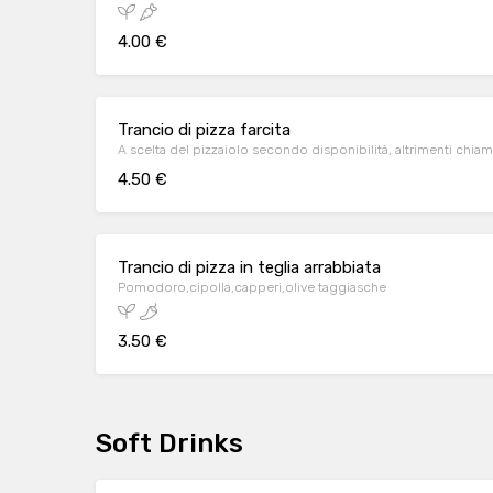
4.00 €
Trancio di pizza farcita
A scelta del pizzaiolo secondo disponibilità, altrimenti chiam
4.50 €
Trancio di pizza in teglia arrabbiata
Pomodoro,cipolla,capperi,olive taggiasche
3.50 €
Soft Drinks