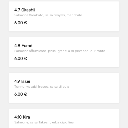
4.7 Okashii
Salmone flambato, salsa teriyaki, mandorle
6.00 €
4.8 Fumè
Salmone affumicato, phila, granella di pistacchi di Bronte
6.00 €
4.9 Issei
Tonno, wasabi fresco, salsa di soia
6.00 €
4.10 Kira
Salmone, salsa Takeshi, erba cipollina