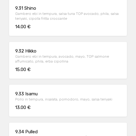
9.31 Shino
Gambero ebi in tempura, salsa tuna TOP avocado, phila, salsa
teriyaki, cipolla fritta croccante
14.00 €
9.32 Hikko
Gambero ebi in tempura, avocado, mayo, TOP salmone
affumicato, phila, erba cipollina
15.00 €
9.33 Isamu
Pollo in tempura, insalata, pomodoro, mayo, salsa teriyaki
13.00 €
9.34 Pulled