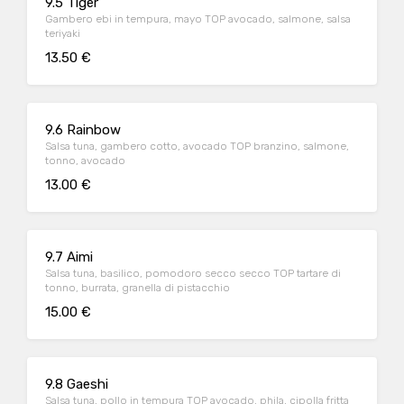
9.5 Tiger
Gambero ebi in tempura, mayo TOP avocado, salmone, salsa
teriyaki
13.50 €
9.6 Rainbow
Salsa tuna, gambero cotto, avocado TOP branzino, salmone,
tonno, avocado
13.00 €
9.7 Aimi
Salsa tuna, basilico, pomodoro secco secco TOP tartare di
tonno, burrata, granella di pistacchio
15.00 €
9.8 Gaeshi
Salsa tuna, pollo in tempura TOP avocado, phila, cipolla fritta