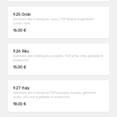
9.25 Oroki
Gambero ebi in tempura, mayo, TOP tartare di gambero
curdo, lime
16.00 €
9.26 Riku
Gambero ebi in tempura, avocado, TOP phila, lime, granella di
pistacchio
15.00 €
9.27 Italy
Gambero ebi in tempura TOP avocado, burrata, gambero
rosso, olio evo e granella di pistacchio
18.00 €