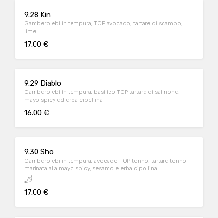
9.28 Kin
Gambero ebi in tempura, TOP avocado, tartare di scampo,
lime
17.00 €
9.29 Diablo
Gambero ebi in tempura, basilico TOP tartare di salmone,
mayo spicy ed erba cipollina
16.00 €
9.30 Sho
Gambero ebi in tempura, avocado TOP tonno, tartare tonno
marinata alla mayo spicy, sesamo e erba cipollina
17.00 €