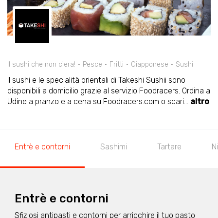
Il sushi che non c'era!
Pesce
Fritti
Giapponese
Sushi
Il sushi e le specialità orientali di Takeshi Sushii sono
disponibili a domicilio grazie al servizio Foodracers. Ordina a
Udine a pranzo e a cena su Foodracers.com o scari
...
altro
Entrè e contorni
Sashimi
Tartare
Ni
Entrè e contorni
Sfiziosi antipasti e contorni per arricchire il tuo pasto