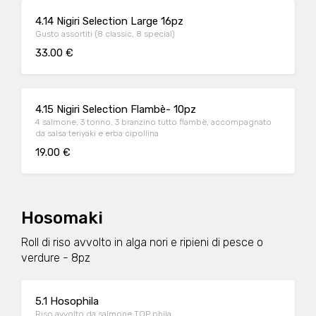
4.14 Nigiri Selection Large 16pz
Gusto assortiti (8 classic, 8 special)
33.00 €
4.15 Nigiri Selection Flambè- 10pz
4 salmone, 3 tonno, 3 branzino tutto flambè, accompagnato
da salsa teriyaki e erba cipollina
19.00 €
Hosomaki
Roll di riso avvolto in alga nori e ripieni di pesce o
verdure - 8pz
5.1 Hosophila
Riso avvolto da salmone TOP phila