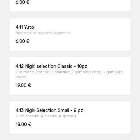
6.00 €
4.11 Yuto
Branzino, salsa ponzu agrumata
6.00 €
4.12 Nigiri selection Classic - 10pz
2 salmone, 2 tonno, 2 branzino, 2 gambero cotto, 2 gambero
crudo
19.00 €
4.13 Nigiri Selection Small - 8 pz
Gusti assortiti (4 classici, 4 special)
18.00 €