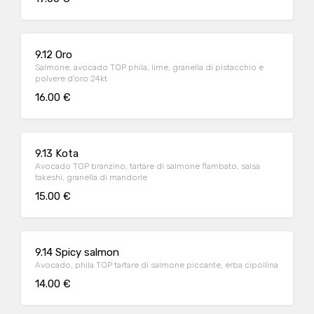
9.12 Oro
Salmone, avocado TOP phila, lime, granella di pistacchio e
polvere d'oro 24kt
16.00 €
9.13 Kota
Avocado TOP branzino, tartare di salmone flambato, salsa
takeshi, granella di mandorle
15.00 €
9.14 Spicy salmon
Avocado, phila TOP tartare di salmone piccante, erba cipollina
14.00 €