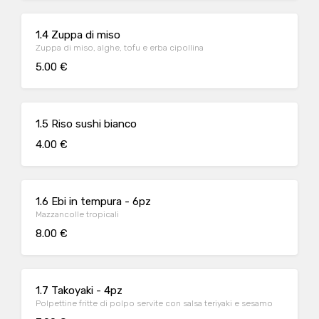
1.4 Zuppa di miso
Zuppa di miso, alghe, tofu e erba cipollina
5.00 €
1.5 Riso sushi bianco
4.00 €
1.6 Ebi in tempura - 6pz
Mazzancolle tropicali
8.00 €
1.7 Takoyaki - 4pz
Polpettine fritte di polpo servite con salsa teriyaki e sesamo