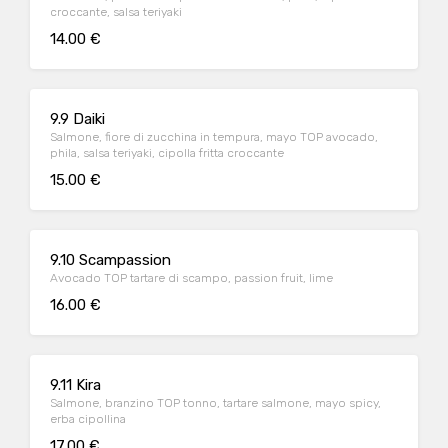
croccante, salsa teriyaki
14.00 €
9.9 Daiki
Salmone, fiore di zucchina in tempura, mayo TOP avocado,
phila, salsa teriyaki, cipolla fritta croccante
15.00 €
9.10 Scampassion
Avocado TOP tartare di scampo, passion fruit, lime
16.00 €
9.11 Kira
Salmone, branzino TOP tonno, tartare salmone, mayo spicy,
erba cipollina
17.00 €