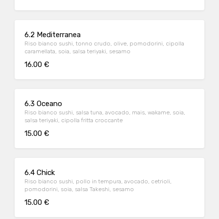
6.2 Mediterranea
Riso bianco sushi, tonno crudo, olive, pomodorini, cipolla
caramellata, soia, salsa teriyaki, sesamo
16.00 €
6.3 Oceano
Riso bianco sushi, salsa tuna, avocado, mais, wakame, soia,
salsa teriyaki, cipolla fritta croccante
15.00 €
6.4 Chick
Riso bianco sushi, pollo in tempura, avocado, cetrioli,
pomodorini, soia, salsa Takeshi, sesamo
15.00 €