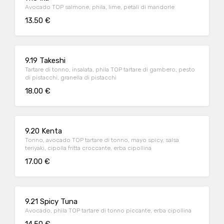
Avocado TOP salmone, phila, lime, petali di mandorle
13.50 €
9.19 Takeshi
Tartare di tonno, insalata, phila TOP tartare di gambero, pesto
di pistacchi, granella di pistacchi
18.00 €
9.20 Kenta
Tonno, avocado TOP tartare di tonno, mayo spicy, salsa
teriyaki, cipolla fritta croccante, erba cipollina
17.00 €
9.21 Spicy Tuna
Avocado, phila TOP tartare di tonno piccante, erba cipollina