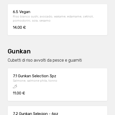
6.5 Vegan
Riso bianco sushi, avocado, wakame, edamame, cetrioli,
pomodorini, soia, sesamo
14.00 €
Gunkan
Cubetti di riso avvolti da pesce e guarniti
7.1 Gunkan Selection 3pz
Salmone, salmone phila, tonno
11.00 €
7.2 Gunkan Selecion - 6pz