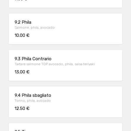
9.2 Phila
Salmone, phila, avocado
10.00 €
9.3 Phila Contrario
Tartare salmone TOP avocado, phila, salsa teriyaki
13.00 €
9.4 Phila sbagliato
Tonno, phila, avocado
12.50 €