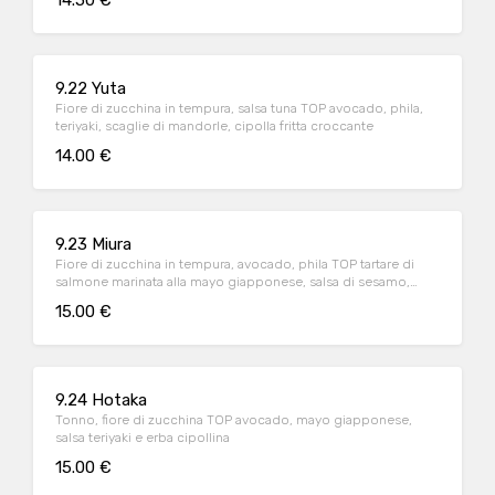
14.50 €
9.22 Yuta
Fiore di zucchina in tempura, salsa tuna TOP avocado, phila,
teriyaki, scaglie di mandorle, cipolla fritta croccante
14.00 €
9.23 Miura
Fiore di zucchina in tempura, avocado, phila TOP tartare di
salmone marinata alla mayo giapponese, salsa di sesamo,
erba cipollina
15.00 €
9.24 Hotaka
Tonno, fiore di zucchina TOP avocado, mayo giapponese,
salsa teriyaki e erba cipollina
15.00 €