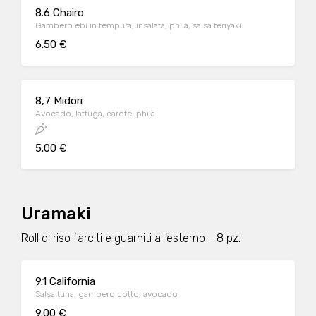
8.6 Chairo
Gambero ebi in tempura, insalata, phila, salsa teriyaki
6.50 €
8,7 Midori
Avocado, lattuga, carote, phila
5.00 €
Uramaki
Roll di riso farciti e guarniti all'esterno - 8 pz.
9.1 California
Salsa tuna, gambero cotto, avocado
9.00 €