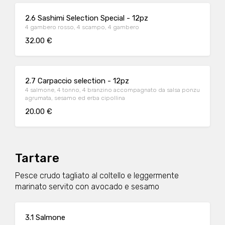
2.6 Sashimi Selection Special - 12pz
4 gambero rosso, 4 scampo, 4 gambero
32.00 €
2.7 Carpaccio selection - 12pz
4 salmone, 4 tonno, 4 branzino accompagnato da salsa ponzu
agrumata, sesamo ed erba cipollina
20.00 €
Tartare
Pesce crudo tagliato al coltello e leggermente
marinato servito con avocado e sesamo
3.1 Salmone