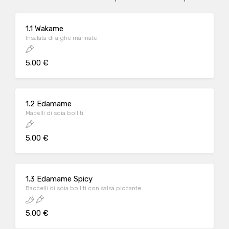
1.1 Wakame
Insalata di alghe marinate
5.00 €
1.2 Edamame
Macelli di soia bolliti
5.00 €
1.3 Edamame Spicy
Baccelli di soia bolliti con salsa piccante
5.00 €