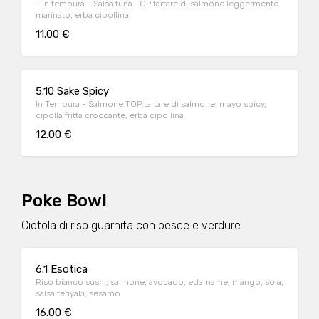
- In tempura - Salsa tuna TOP tartare di salmone leggermente
marinato, erba cipollina
11.00 €
5.10 Sake Spicy
In Tempura - Salmone TOP tartare di salmone, mayo spicy,
cipolla fritta croccante, erba cipollina
12.00 €
Poke Bowl
Ciotola di riso guarnita con pesce e verdure
6.1 Esotica
Riso bianco sushi, salmone, avocado, edamame, mango, soia,
salsa teriyaki, sesamo
16.00 €