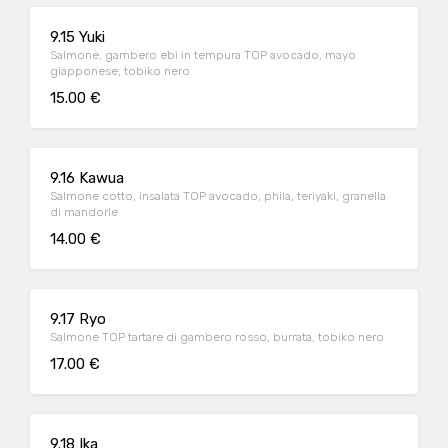
9.15 Yuki
Salmone, gambero ebi in tempura TOP avocado, mayo
giapponese, tobiko nero
15.00 €
9.16 Kawua
Salmone cotto, insalata TOP avocado, phila, teriyaki, granella
di mandorle
14.00 €
9.17 Ryo
Salmone TOP tartare di gambero rosso, burrata, tobiko nero
17.00 €
9.18 Ika