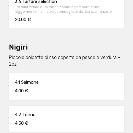
3.6 Tartare selection
Tre mini tartare di salmone, tonno e gambero crudo
leggermente marinate accompagnate da riso sushi a parte
20.00 €
Nigiri
Piccole polpette di riso coperte da pesce o verdura -
2pz
4.1 Salmone
4.00 €
4.2 Tonno
4.50 €