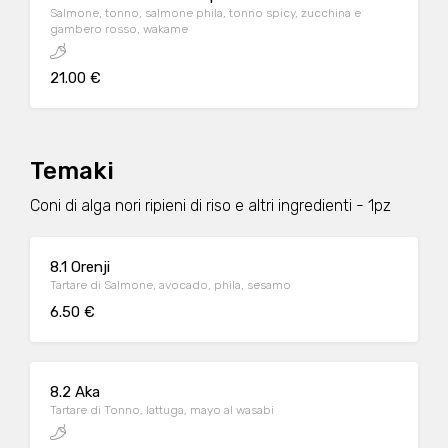
Salmone, tonno, salmone phila, tonno spicy, zucchina e
gambero rosso, wakame
21.00 €
Temaki
Coni di alga nori ripieni di riso e altri ingredienti - 1pz
8.1 Orenji
Tartare di Salmone, avocado, phila, sesamo
6.50 €
8.2 Aka
Tartare di Tonno, lattuga, mayo al wasabi