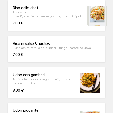
Riso dello chef
Riso saltato con
piselli*,prosciutto,gamberi,carote,zucchini,cipolle
e uova
7.00 €
Riso in salsa Chashao
Suino affumicato, cipolla, piselli, funghi, carote ed uova
7.00 €
Udon con gamberi
Tagliatelle giapponese ,gamberi*, uova e
carote,zucchine
8.00 €
Udon piccante