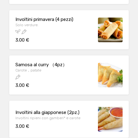
Involtini primavera (4 pezzi)
Solo verdure.
3.00 €
Samosa al curry （4pz）
Carote，patate
3.00 €
Involtini alla giapponese (2pz.)
Involtini ripieni con gamberi* e carote
3.00 €