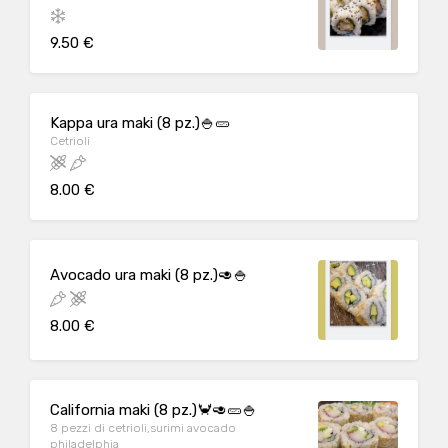
9.50 €
Kappa ura maki (8 pz.)🍚🥒
Cetrioli
8.00 €
Avocado ura maki (8 pz.)🥑🍚
8.00 €
California maki (8 pz.)🦀🥑🥒🍚
8 pezzi di cetrioli,surimi avocado
philadelphia