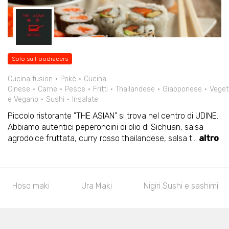
Solo su Foodracers
Cucina fusion
Pokè
Cucina
Cinese
Carne
Pesce
Fritti
Thailandese
Giapponese
Veget
e Vegano
Sushi
Insalate
Piccolo ristorante "THE ASIAN" si trova nel centro di UDINE.
Abbiamo autentici peperoncini di olio di Sichuan, salsa
agrodolce fruttata, curry rosso thailandese, salsa t
...
altro
Hoso maki
Ura Maki
Nigiri Sushi e sashimi