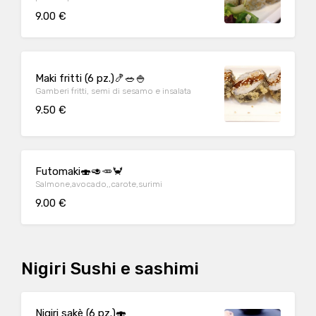
9.00 €
Maki fritti (6 pz.)🍤🥗🍚
Gamberi fritti, semi di sesamo e insalata
9.50 €
Futomaki🍣🥑🥕🦀
Salmone,avocado,,carote,surimi
9.00 €
Nigiri Sushi e sashimi
Nigiri sakè (6 pz.)🍣