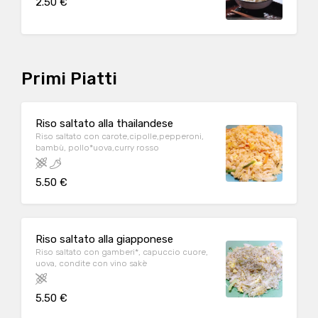
2.50 €
Primi Piatti
Riso saltato alla thailandese
Riso saltato con carote,cipolle,pepperoni,
bambù, pollo*uova,curry rosso
5.50 €
Riso saltato alla giapponese
Riso saltato con gamberi*, capuccio cuore,
uova, condite con vino sakè
5.50 €