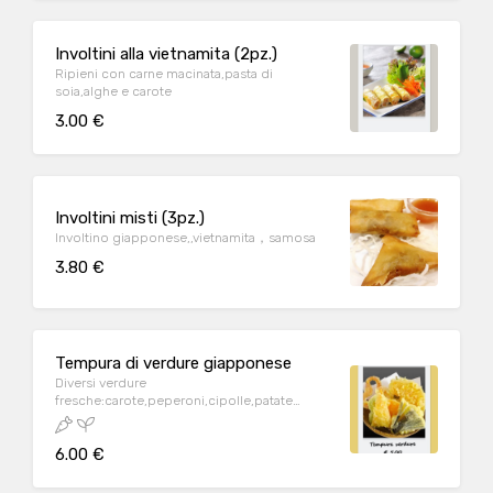
Involtini alla vietnamita (2pz.)
Ripieni con carne macinata,pasta di
soia,alghe e carote
3.00 €
Involtini misti (3pz.)
Involtino giapponese,,vietnamita，samosa
3.80 €
Tempura di verdure giapponese
Diversi verdure
fresche:carote,peperoni,cipolle,patate
dolci...fritti
6.00 €