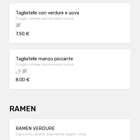
Tagliatelle con verdure e uova
Funghi cinese,carote,verza cuore,
7.50 €
Tagliatelle manzo piccante
Funghi cinese,carote,verza cuore
8.00 €
RAMEN
RAMEN VERDURE
Capuccio,carote, edamame, alghe, uova