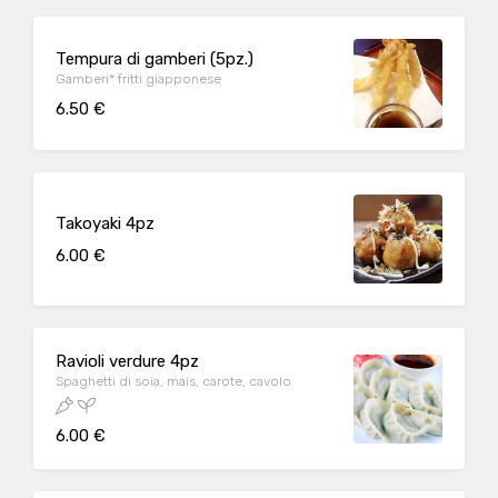
Tempura di gamberi (5pz.)
Gamberi* fritti giapponese
6.50 €
Takoyaki 4pz
6.00 €
Ravioli verdure 4pz
Spaghetti di soia, mais, carote, cavolo
6.00 €