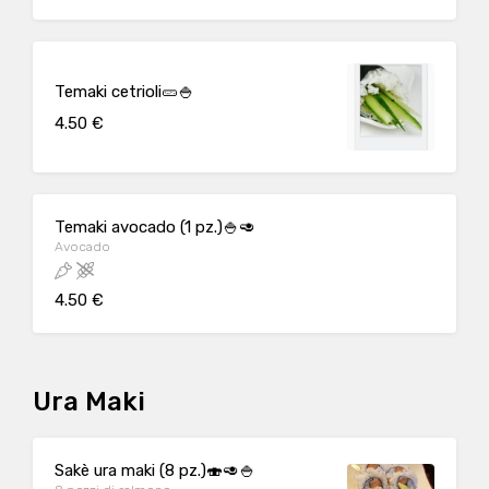
Temaki cetrioli🥒🍚
4.50 €
Temaki avocado (1 pz.)🍚🥑
Avocado
4.50 €
Ura Maki
Sakè ura maki (8 pz.)🍣🥑🍚