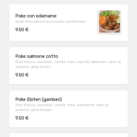
Poke con edamame
Sushi Riso,salmone,avocado,carote,mais
9.50 €
Poke salmone cotto
Riso bianco, avocado, carote, mais, cipolle, wakamen, semi di
sesamo, salsa ponzu
9.50 €
Poke Ebiten (gamberi)
Riso bianco, avocado, carote, mais, edamame, semi di
sesamo, salsa teriyaki
9.50 €