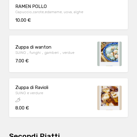
RAMEN POLLO
Capuccio,carote,edamame, uova, alghe
10.00 €
Zuppa di wanton
SUINO，funghi，gamberi，verdue
7.00 €
Zuppa di Ravioli
SUINO e verdure
8.00 €
Secondi Piatti