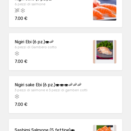
6 pezzi di salmone
7.00 €
Nigiri Ebi (6 pz.)🍣🦐
6 pezzi di Gambero cotto
7.00 €
Nigiri sake Ebi (6 pz.)🍣🍣🍣🦐🦐🦐
3 pezzi di salmone e 3 pezzi di gamberi cotti
7.00 €
Sashimi Salmone (5 fettine)🍣