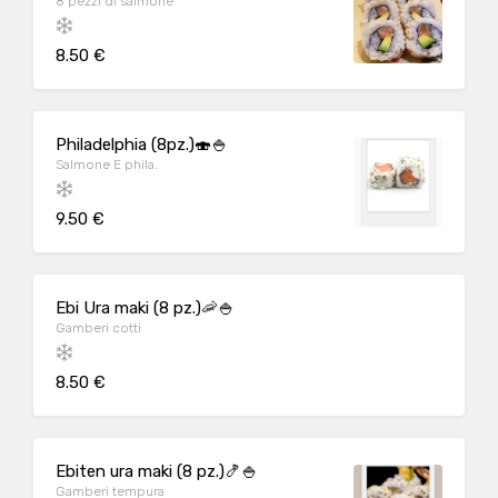
8 pezzi di salmone
8.50 €
Philadelphia (8pz.)🍣🍚
Salmone E phila.
9.50 €
Ebi Ura maki (8 pz.)🦐🍚
Gamberi cotti
8.50 €
Ebiten ura maki (8 pz.)🍤🍚
Gamberi tempura