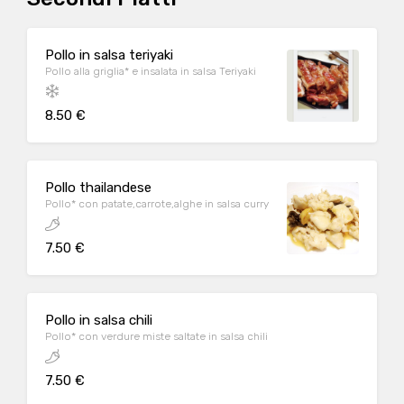
Pollo in salsa teriyaki
Pollo alla griglia* e insalata in salsa Teriyaki
8.50 €
Pollo thailandese
Pollo* con patate,carrote,alghe in salsa curry
7.50 €
Pollo in salsa chili
Pollo* con verdure miste saltate in salsa chili
7.50 €