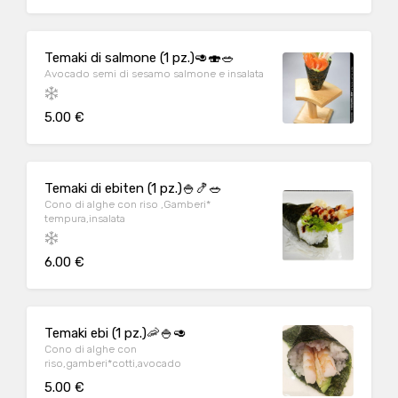
Temaki di salmone (1 pz.)🥑🍣🥗
Avocado semi di sesamo salmone e insalata
5.00 €
Temaki di ebiten (1 pz.)🍚🍤🥗
Cono di alghe con riso ,Gamberi*
tempura,insalata
6.00 €
Temaki ebi (1 pz.)🦐🍚🥑
Cono di alghe con
riso,gamberi*cotti,avocado
5.00 €