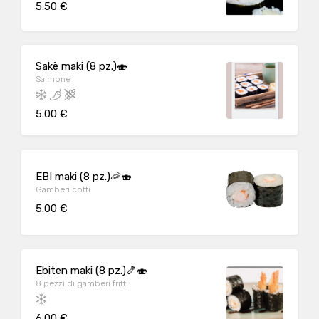
5.50 €
Sakè maki (8 pz.)🍣
Salmone
5.00 €
EBI maki (8 pz.)🦐🍣
Gamberi cotti
5.00 €
Ebiten maki (8 pz.)🍤🍣
8 pezzi di gamberi fritti
6.00 €