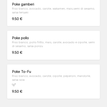
Poke gamberi
Riso bianco, avocado, carote, wakamen, mais,semi di sesamo,
salsa teriyaki
9.50 €
Poke pollo
Riso bianco, pollo fritto, mais, carote, avocado e cipolle, semi
di sesamo, salsa ponzu
9.50 €
Poke To-Fu
Riso bianco, avocado, carote, cipolle, peperoni, mandorle,
salsa soia
9.50 €