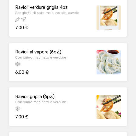
Ravioli verdure griglia 4pz
Spaghetti di soia, mais, carote, cavolo
7.00 €
Ravioli al vapore (6pz.)
Con suino macinato e verdure
6.00 €
Ravioli griglia (6pz.)
Con suino macinato e verdure
7.00 €