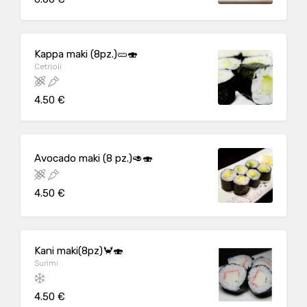
Kappa maki (8pz.)🥒🍣
Cetrioli
4.50 €
Avocado maki (8 pz.)🥑🍣
4.50 €
Kani maki(8pz)🦀🍣
Surimi
4.50 €