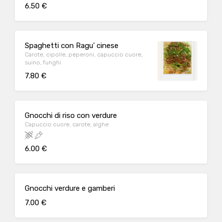
6.50 €
Spaghetti con Ragu' cinese
Carote, cipolle, peperoni, capuccio cuore,
suino, funghi
7.80 €
Gnocchi di riso con verdure
Capuccio cuore, carote, alghe
6.00 €
Gnocchi verdure e gamberi
7.00 €