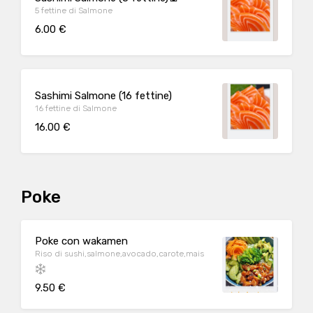
5 fettine di Salmone
6.00 €
Sashimi Salmone (16 fettine)
16 fettine di Salmone
16.00 €
Poke
Poke con wakamen
Riso di sushi,salmone,avocado,carote,mais
9.50 €