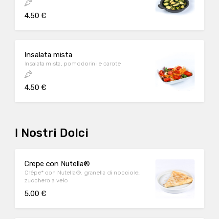
4.50 €
Insalata mista
Insalata mista, pomodorini e carote
4.50 €
I Nostri Dolci
Crepe con Nutella®
Crêpe* con Nutella®, granella di nocciole,
zucchero a velo
5.00 €