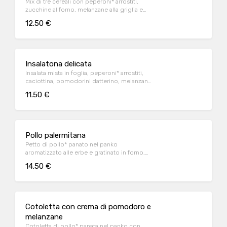
Mix di tre cereali con peperoni* arrostiti,
zucchine al forno, melanzane alla griglia e
tonno a pinna gialla all'olio d'oliva
12.50 €
Insalatona delicata
Insalata mista in foglia, peperoni* arrostiti,
caciottina, pomodorini datterino, melanzane
alla griglia e basilico fresco
11.50 €
Pollo palermitana
Petto di pollo* panato nel panko
aromatizzato alle erbe e gratinato in forno,
servito con patate al forno e salsa Wiener
14.50 €
Cotoletta con crema di pomodoro e
melanzane
Cotoletta di pollo* panata nel panko con