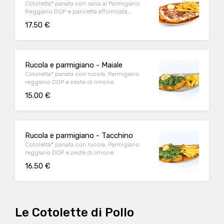
Cotoletta* panata con salsa al Parmigiano
Reggiano DOP e pancetta affumicata
accuratamente grigliata
17.50 €
Rucola e parmigiano - Maiale
Cotoletta* panata con rucola, Parmigiano
reggiano DOP e zeste di limone
15.00 €
Rucola e parmigiano - Tacchino
Cotoletta* panata con rucola, Parmigiano
reggiano DOP e zeste di limone
16.50 €
Le Cotolette di Pollo