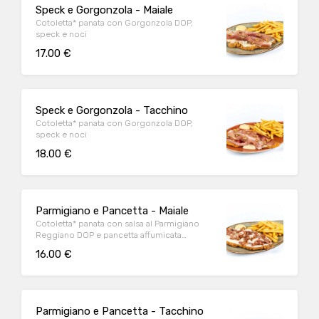
Speck e Gorgonzola - Maiale
Cotoletta* panata con Gorgonzola DOP,
speck e noci
17.00 €
Speck e Gorgonzola - Tacchino
Cotoletta* panata con Gorgonzola DOP,
speck e noci
18.00 €
Parmigiano e Pancetta - Maiale
Cotoletta* panata con salsa al Parmigiano
Reggiano DOP e pancetta affumicata
accuratamente grigliata
16.00 €
Parmigiano e Pancetta - Tacchino