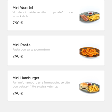
Mini Wurstel
Wurstel di maiale servito con patate* fritte e
salsa ketchup
7.90 €
Mini Pasta
Pasta con salsa pomodoro
7.90 €
Mini Hamburger
Panino*, hamburger*e formaggio, servito
con patate* fritte e salsa ketchup
7.90 €