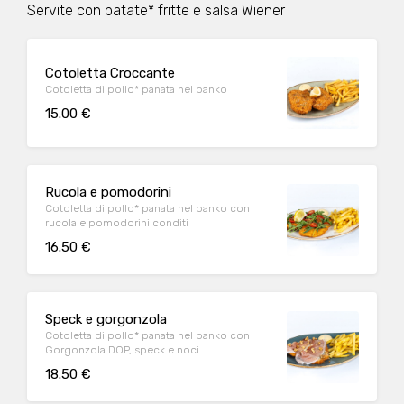
Servite con patate* fritte e salsa Wiener
Cotoletta Croccante
Cotoletta di pollo* panata nel panko
15.00 €
Rucola e pomodorini
Cotoletta di pollo* panata nel panko con
rucola e pomodorini conditi
16.50 €
Speck e gorgonzola
Cotoletta di pollo* panata nel panko con
Gorgonzola DOP, speck e noci
18.50 €