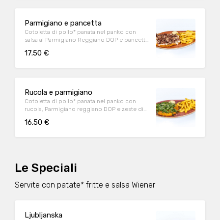
Parmigiano e pancetta
Cotoletta di pollo* panata nel panko con
salsa al Parmigiano Reggiano DOP e pancetta
affumicata accuratamente grigliata
17.50 €
Rucola e parmigiano
Cotoletta di pollo* panata nel panko con
rucola, Parmigiano reggiano DOP e zeste di
limone
16.50 €
Le Speciali
Servite con patate* fritte e salsa Wiener
Ljubljanska