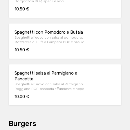
Gorgonzola DOP, speck e noci
10.50 €
Spaghetti con Pomodoro e Bufala
Spaghetti all'uovo con salsa al pomodoro,
Mozzarella di Bufala Campana DOP e basilico
fresco
10.50 €
Spaghetti salsa al Parmigiano e
Pancetta
Spaghetti all' uovo con salsa al Parmigiano
Reggiano DOP, pancetta affumicata e pepe
nero
10.00 €
Burgers