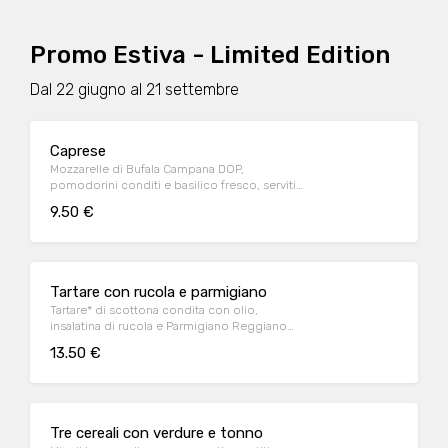
Promo Estiva - Limited Edition
Dal 22 giugno al 21 settembre
Caprese
Mozzarelle di Bufala Campana DOP,
pomodorini conditi e basilico fresco, serviti
con crostini di pane*
9.50 €
Tartare con rucola e parmigiano
Tartare* di scottona condita con olio,
insalatina di rucola e Parmigiano Reggiano
DOP e crostini di pane*
13.50 €
Tre cereali con verdure e tonno