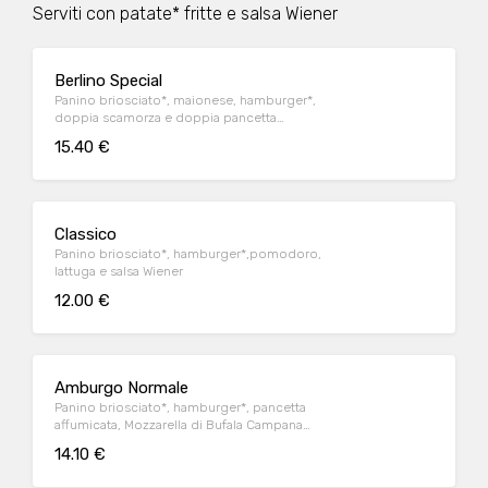
Serviti con patate* fritte e salsa Wiener
Berlino Special
Panino briosciato*, maionese, hamburger*,
doppia scamorza e doppia pancetta
affumicate e senape
15.40 €
Classico
Panino briosciato*, hamburger*,pomodoro,
lattuga e salsa Wiener
12.00 €
Amburgo Normale
Panino briosciato*, hamburger*, pancetta
affumicata, Mozzarella di Bufala Campana
DOP, pomodoro, lattuga e salsa Wiener
14.10 €