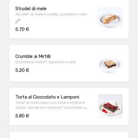
Strudel di mele
Strudel* di mele e uvetta, zucchero a velo
5.70 €
Crumble ai Mirtilli
Crumble ai mirtilli*, zucchero a velo
5.20 €
Torta al Cioccolato e Lamponi
Torta* al cioccolato con base crumble al
cacao, servita con lamponi* e zucchero a
velo
5.80 €