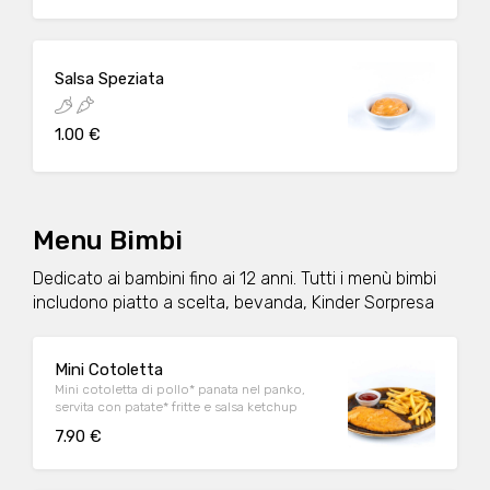
Salsa Speziata
1.00 €
Menu Bimbi
Dedicato ai bambini fino ai 12 anni. Tutti i menù bimbi
includono piatto a scelta, bevanda, Kinder Sorpresa
Mini Cotoletta
Mini cotoletta di pollo* panata nel panko,
servita con patate* fritte e salsa ketchup
7.90 €