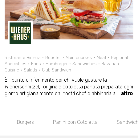
Ristorante Birreria
Rooster
Main courses
Meat
Regional
Specialties
Fries
Hamburger
Sandwiches
Bavarian
Cuisine
Salads
Club Sandwich
È il punto di riferimento per chi vuole gustare la
Wienerschnitzel, l’originale cotoletta panata preparata ogni
giorno artigianalmente dai nostri chef e abbinarla a
...
altro
ta
Sandwich
Le Wienerschnitzel
Le Cot