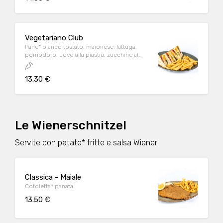
salsa Wiener
Vegetariano Club
Pane* bianco tostato, maionese, lattuga,
pomodoro, uovo alla piastra, zucchine al
forno, scamorza affumicata
13.30 €
Le Wienerschnitzel
Servite con patate* fritte e salsa Wiener
Classica - Maiale
Cotoletta* panata
13.50 €