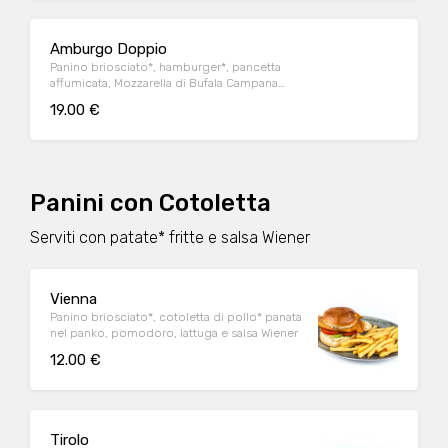
Amburgo Doppio
Panino briosciato*, hamburger*, pancetta
affumicata, Mozzarella di Bufala Campana
DOP, pomodoro, lattuga e salsa Wiener
19.00 €
Panini con Cotoletta
Serviti con patate* fritte e salsa Wiener
Vienna
Panino briosciato*, cotoletta di pollo* panata
nel panko, pomodoro, lattuga e salsa Wiener
12.00 €
Tirolo