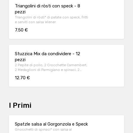
Triangolini di rösti con speck - 8
pezzi
Triangolini di rösti* di patate con speck, fritti
e serviti con salsa Wiener
7.50 €
Stuzzica Mix da condividere - 12
pezzi
2 Pepite di pollo, 2 Crocchette Camembert,
2 Medaglioni di Parmigiano e spinaci, 2
Bastoncini di mozzarella, 2 Anelli di cipolla, 2
12.70 €
Triangolini di rösti con speck, serviti con
salsa Wiener
I Primi
Spatzle salsa al Gorgonzola e Speck
Gnocchetti di spinaci* con salsa al