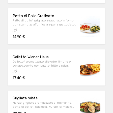
Petto di Pollo Gratinato
Petto di pollo* grigliato e gratinato in forno
con scamorza affumicata e pane grattugiato
aromatizzato, con pomodorini conditi,
servito con zucchine al forno
14.90 €
Galletto Wiener Haus
Galletto* aromatizzato alle erbe, limone e
senape,servito con patate* fritte e salsa
Wiener
17.40 €
Grigliata mista
Manzo grigliato aromatizzato al rosmarino,
petto di pollo*, salsiccia, Wurstel di maiale,
scamorza affumicata cotta alla piastra, serviti