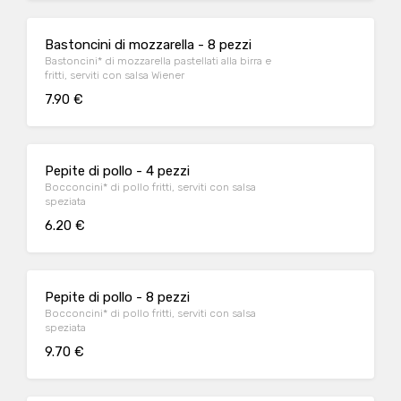
Bastoncini di mozzarella - 8 pezzi
Bastoncini* di mozzarella pastellati alla birra e
fritti, serviti con salsa Wiener
7.90 €
Pepite di pollo - 4 pezzi
Bocconcini* di pollo fritti, serviti con salsa
speziata
6.20 €
Pepite di pollo - 8 pezzi
Bocconcini* di pollo fritti, serviti con salsa
speziata
9.70 €