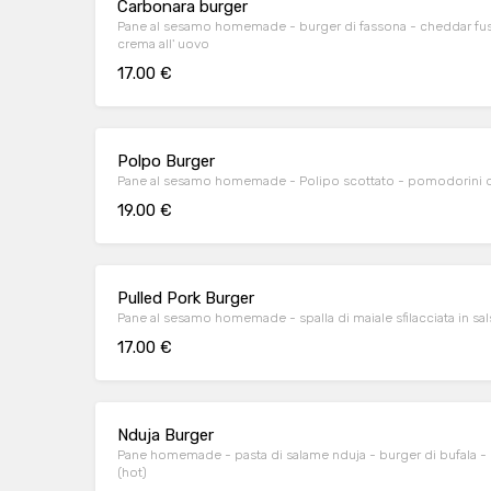
Carbonara burger
Pane al sesamo homemade - burger di fassona - cheddar fuso
crema all' uovo
17.00 €
Polpo Burger
Pane al sesamo homemade - Polipo scottato - pomodorini del
19.00 €
Pulled Pork Burger
Pane al sesamo homemade - spalla di maiale sfilacciata in s
17.00 €
Nduja Burger
Pane homemade - pasta di salame nduja - burger di bufala - pr
(hot)