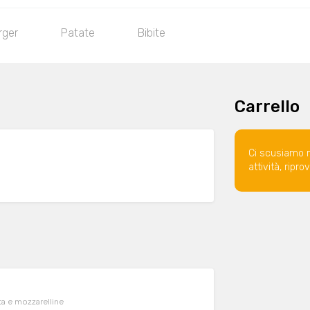
rger
Patate
Bibite
Carrello
Ci scusiamo 
attività, ripr
tatina di pasta e mozzarelline