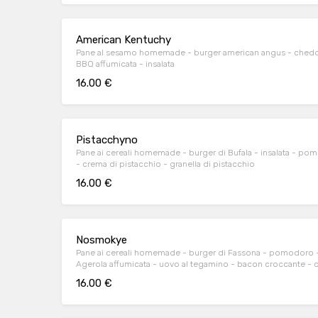
American Kentuchy
Pane al sesamo homemade - burger american angus - cheddar
BBQ affumicata - insalata
16.00 €
Pistacchyno
Pane ai cereali homemade - burger di Bufala - insalata - po
- crema di pistacchio - granella di pistacchio
16.00 €
Nosmokye
Pane ai cereali homemade - burger di Fassona - pomodoro - insalata - provola fior
Agerola affumicata - uovo al tegamino - bacon croccante - c
16.00 €