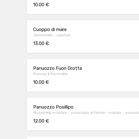
10.00 €
Cuoppo di mare
Gamberetti - calamari
13.00 €
Panuozzo Fuori Grotta
Provola & Porchetta
10.00 €
Panuozzo Posillipo
Mozzarella di Bufala - prosciutto di Parma - insalata - pomo
12.00 €