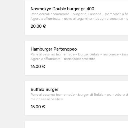
Nosmokye Double burger gr. 400
Pane cereali homemade - burger di Fassona - pomodori a fette -
Agerola affumicata - uovo al tegamino - bacon croccante - ci
20.00 €
Hamburger Partenopeo
Pane al sesamo homemade - burger bufala - maionese - insa
Agerola affumicata - melanzane arrostite
16.00 €
Buffalo Burger
Pane al sesamo homemade - burger di Bufala - pomodoro di Sicil
maionese al basilico
15.00 €