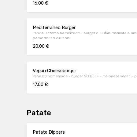
16.00 €
Mediterraneo Burger
Pane al sesamo homemade - burger di Bufala marinato al lime 
pomodorino e rucola
20.00 €
Vegan Cheeseburger
Pane 00 homemade - burger NO BEEF - maionese vegan - po
17.00 €
Patate
Patate Dippers