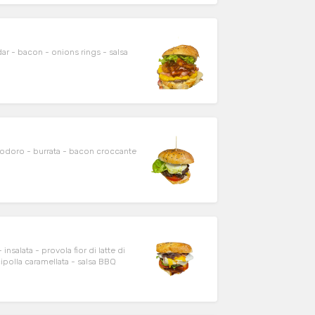
 - bacon - onions rings - salsa
modoro - burrata - bacon croccante
 di latte di
ipolla caramellata - salsa BBQ