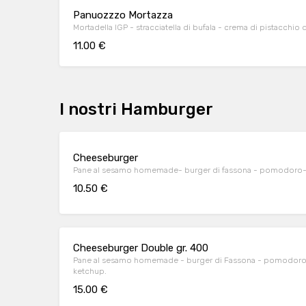
Panuozzzo Mortazza
Mortadella IGP - stracciatella di bufala - crema di pistacchio 
11.00 €
I nostri Hamburger
Cheeseburger
Pane al sesamo homemade- burger di fassona - pomodoro- 
10.50 €
Cheeseburger Double gr. 400
Pane al sesamo homemade - burger di Fassona - pomodoro a f
ketchup.
15.00 €