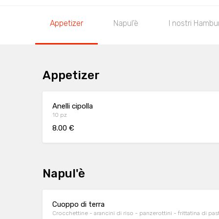
Appetizer
Napul'è
I nostri Hambu
Appetizer
Anelli cipolla
10 pz
8.00 €
Napul'è
Cuoppo di terra
Crocchettine - arancini di riso - panzerottini - frit