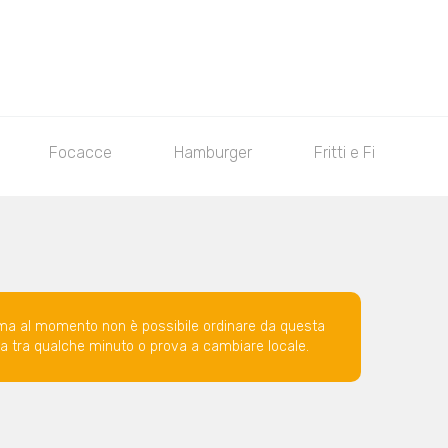
Focacce
Hamburger
Fritti e Finger Food
ma al momento non è possibile ordinare da questa
ova tra qualche minuto o prova a cambiare locale.