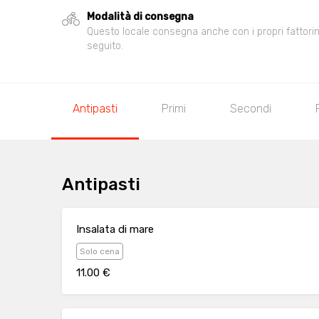
Modalità di consegna
Questo locale consegna anche con i propri fattorini,
seguito.
Antipasti
Primi
Secondi
Antipasti
Insalata di mare
Solo cena
11.00 €