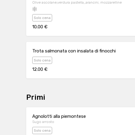
Olive ascolane,verdura pastella,,arancini, mozzarelline
Solo cena
10.00 €
Trota salmonata con insalata di finocchi
Solo cena
12.00 €
Primi
Agnolotti alla piemontese
Sugo arrosto
Solo cena