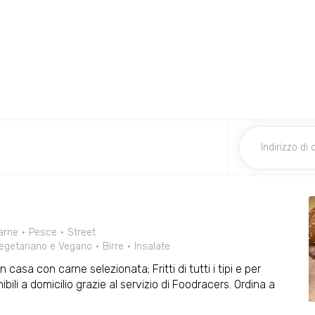
arne
Pesce
Street
egetariano e Vegano
Birre
Insalate
 casa con carne selezionata; Fritti di tutti i tipi e per
ibili a domicilio grazie al servizio di Foodracers. Ordina a