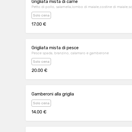
Grigliata mista di carne
Petto di pollo, salamella,lombo di maiale,costine di maiale,so
Solo cena
17.00 €
Grigliata mista di pesce
Pesce spada, branzino, calamaro e gamberone
Solo cena
20.00 €
Gamberoni alla griglia
Solo cena
14.00 €