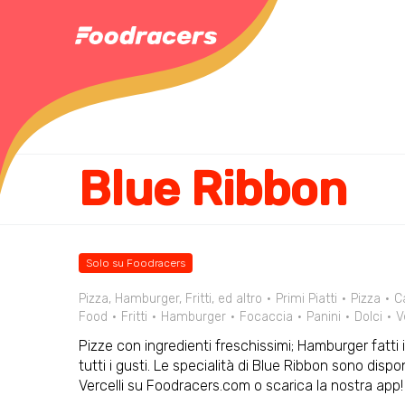
Blue Ribbon
Solo su Foodracers
Pizza, Hamburger, Fritti, ed altro
Primi Piatti
Pizza
C
Food
Fritti
Hamburger
Focaccia
Panini
Dolci
V
Pizze con ingredienti freschissimi; Hamburger fatti in
tutti i gusti. Le specialità di Blue Ribbon sono dispon
Vercelli su Foodracers.com o scarica la nostra app!