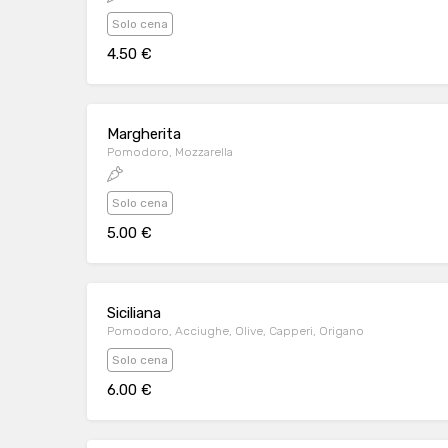
Solo cena
4.50 €
Margherita
Pomodoro, Mozzarella
Solo cena
5.00 €
Siciliana
Pomodoro, Acciughe, Olive, Capperi, Origano
Solo cena
6.00 €