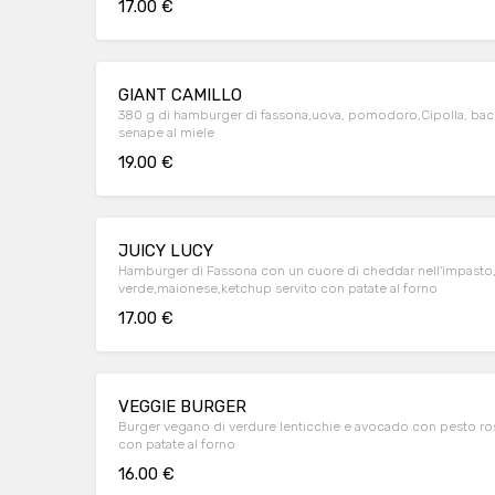
17.00 €
GIANT CAMILLO
380 g di hamburger di fassona,uova, pomodoro,Cipolla, baco
senape al miele
19.00 €
JUICY LUCY
Hamburger di Fassona con un cuore di cheddar nell'impasto, pomodoro,insalata
verde,maionese,ketchup servito con patate al forno
17.00 €
VEGGIE BURGER
Burger vegano di verdure lenticchie e avocado con pesto ro
con patate al forno
16.00 €