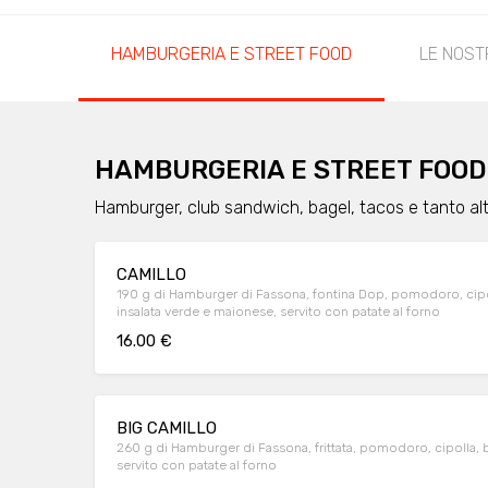
HAMBURGERIA E STREET FOOD
LE NOST
HAMBURGERIA E STREET FOOD
Hamburger, club sandwich, bagel, tacos e tanto altr
CAMILLO
190 g di Hamburger di Fassona, fontina Dop, pomodoro, cipo
insalata verde e maionese, servito con patate al forno
16.00 €
BIG CAMILLO
260 g di Hamburger di Fassona, frittata, pomodoro, cipolla, 
servito con patate al forno