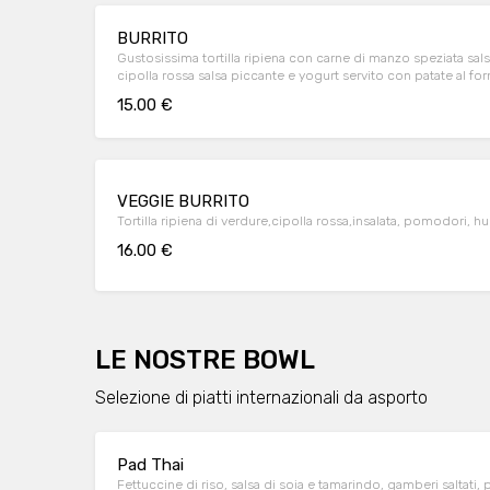
BURRITO
Gustosissima tortilla ripiena con carne di manzo speziata s
cipolla rossa salsa piccante e yogurt servito con patate al fo
15.00 €
VEGGIE BURRITO
Tortilla ripiena di verdure,cipolla rossa,insalata, pomodori
16.00 €
LE NOSTRE BOWL
Selezione di piatti internazionali da asporto
Pad Thai
Fettuccine di riso, salsa di soia e tamarindo, gamberi saltati, 