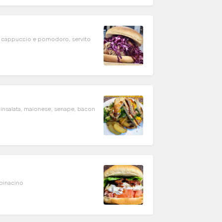
olo cappuccio e pomodoro, servito
 insalata, maionese, senape, bacon
sso , Lime, burrata, pomodori semi dry e spinacino