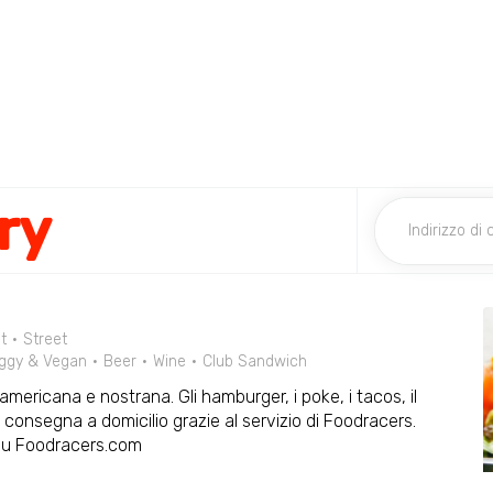
ry
t
Street
ggy & Vegan
Beer
Wine
Club Sandwich
mericana e nostrana. Gli hamburger, i poke, i tacos, il
n consegna a domicilio grazie al servizio di Foodracers.
 su Foodracers.com