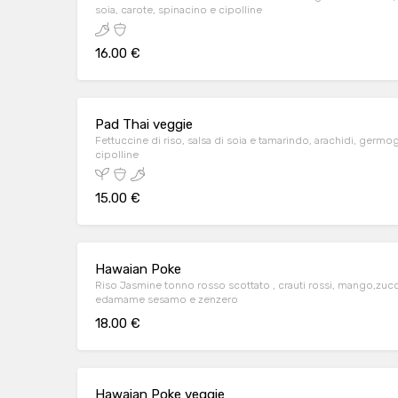
soia, carote, spinacino e cipolline
16.00 €
Pad Thai veggie
Fettuccine di riso, salsa di soia e tamarindo, arachidi, germogli di soia, carote, spinacino e
cipolline
15.00 €
Hawaian Poke
Riso Jasmine tonno rosso scottato , crauti rossi, mango,zucchine in agrodolce , alga wakame,
edamame sesamo e zenzero
18.00 €
Hawaian Poke veggie