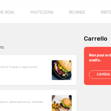
RE BOWL
PASTICCERIA
BEVANDE
BIBIT
Carrello
o..
Non puoi ord
scelto.
lla di Tropea in agrodolce,
CAMBIA 
bacon, salsa barbecue, cheddar,