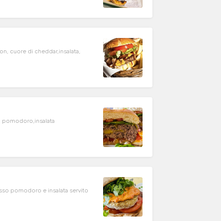
n, cuore di cheddar,insalata,
sso pomodoro e insalata servito