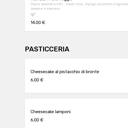
Grano saraceno tofu , crauti rossi, mango,zucchine in agrodolce , alga wakame, edamame
sesamo e zenzero
14.00 €
PASTICCERIA
Cheesecake al pistacchio di bronte
6.00 €
Cheesecake lamponi
6.00 €