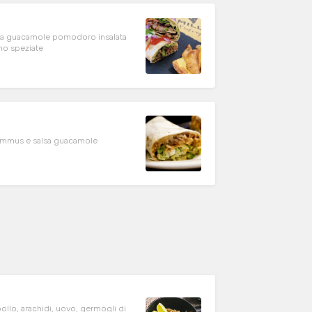
alsa guacamole pomodoro insalata
rno speziate
, hummus e salsa guacamole
pollo, arachidi, uovo, germogli di