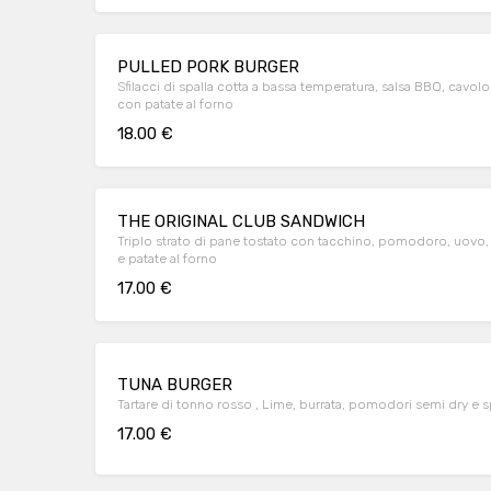
PULLED PORK BURGER
Sfilacci di spalla cotta a bassa temperatura, salsa BBQ, cav
con patate al forno
18.00 €
THE ORIGINAL CLUB SANDWICH
Triplo strato di pane tostato con tacchino, pomodoro, uovo,
e patate al forno
17.00 €
TUNA BURGER
Tartare di tonno ro
17.00 €