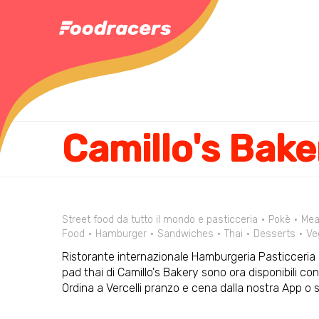
Camillo's Bake
Street food da tutto il mondo e pasticceria
Pokè
Mea
Food
Hamburger
Sandwiches
Thai
Desserts
Ve
Ristorante internazionale Hamburgeria Pasticceria a
pad thai di Camillo's Bakery sono ora disponibili co
Ordina a Vercelli pranzo e cena dalla nostra App o