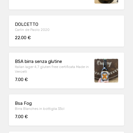
DOLCETTO
Carlin de Paolo 2020
22.00 €
BSA birra senza glutine
Italian lager 4,7 gluten free certificata Made in
Vercelli
7.00 €
Bsa Fog
Birra Blanches in bottiglia 33cl
7.00 €