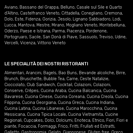
Aviano
,
Bassano del Grappa
,
Belluno
,
Casale sul Sile e Quarto
d'Altino
,
Castelfranco Veneto
,
Cittadella
,
Conegliano
,
Cremona
,
Dolo
,
Este
,
Fidenza
,
Gorizia
,
Jesolo
,
Lignano Sabbiadoro
,
Lodi
,
Lucca
,
Mantova
,
Mestre
,
Mirano
,
Mogliano Veneto
,
Montebelluna
,
Oderzo
,
Paese e Istrana
,
Parma
,
Piacenza
,
Pordenone
,
Portogruaro
,
Sacile
,
San Donà di Piave
,
Sassuolo
,
Treviso
,
Udine
,
Vercelli
,
Vicenza
,
Vittorio Veneto
LE SPECIALITÀ DEI NOSTRI RISTORANTI
Alimentari
,
Arancini
,
Bagels
,
Bao Buns
,
Bevande alcoliche
,
Birre
,
Brunch
,
Bruschette
,
Bubble Tea
,
Carne
,
Ceste Natalizie
,
Cioccolato
,
Club Sandwich
,
Cocktail
,
Colazioni
,
Colazioni
,
Conserve
,
Crêpes
,
Cucina Araba
,
Cucina Balcanica
,
Cucina
Bavarese
,
Cucina Cinese
,
Cucina Coreana
,
Cucina Creola
,
Cucina
Filippina
,
Cucina Georgiana
,
Cucina Greca
,
Cucina Indiana
,
Cucina Latina
,
Cucina Libanese
,
Cucina Marocchina
,
Cucina
Messicana
,
Cucina Tipica Locale
,
Cucina Vietnamita
,
Cucine
Regionali
,
Cupcakes
,
Dolci
,
Dolciumi
,
Enoteca
,
Etnico
,
Fiori
,
Fiori e
piante
,
Focaccia
,
Formaggi
,
Frico
,
Fritti
,
Frullati ed Estratti
,
Galletto
,
Gastronomia
,
Gelato
,
Giapponese
,
Gluten free
,
Greco
,