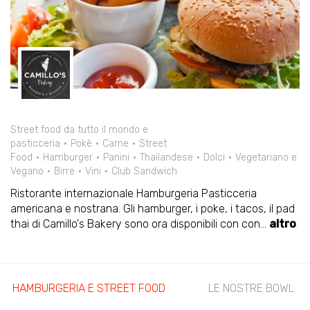
Street food da tutto il mondo e
pasticceria
Pokè
Carne
Street
Food
Hamburger
Panini
Thailandese
Dolci
Vegetariano e
Vegano
Birre
Vini
Club Sandwich
Ristorante internazionale Hamburgeria Pasticceria
americana e nostrana. Gli hamburger, i poke, i tacos, il pad
thai di Camillo's Bakery sono ora disponibili con con
...
altro
HAMBURGERIA E STREET FOOD
LE NOSTRE BOWL