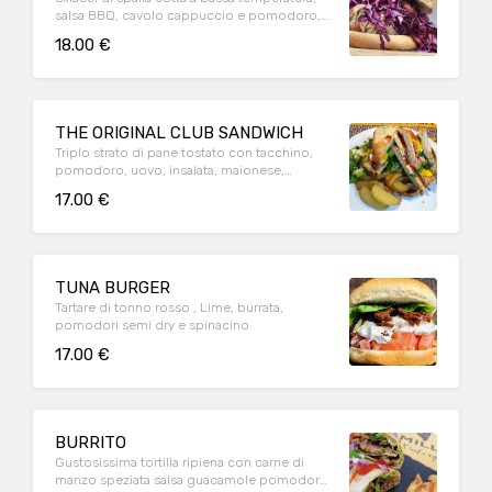
salsa BBQ, cavolo cappuccio e pomodoro,
servito con patate al forno
18.00 €
THE ORIGINAL CLUB SANDWICH
Triplo strato di pane tostato con tacchino,
pomodoro, uovo, insalata, maionese,
senape, bacon e patate al forno
17.00 €
TUNA BURGER
Tartare di tonno rosso , Lime, burrata,
pomodori semi dry e spinacino
17.00 €
BURRITO
Gustosissima tortilla ripiena con carne di
manzo speziata salsa guacamole pomodoro