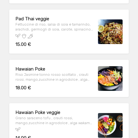
Pad Thai veggie
Fettuccine di riso, salsa di soia e tamarindo,
arachidi, germogli di soia, carote, spinacino
e cipolline
15.00 €
Hawaian Poke
Riso Jasmine tonno rosso scottato , crauti
rossi, mango,zucchine in agrodolce , alga
wakame, edamame sesamo e zenzero
18.00 €
Hawaian Poke veggie
Grano saraceno tofu , crauti rossi,
mango,zucchine in agrodolce , alga wakame,
edamame sesamo e zenzero