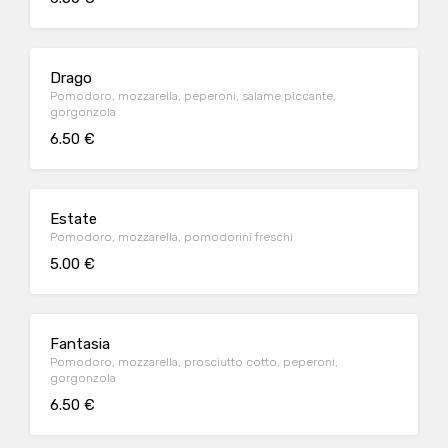
Drago
Pomodoro, mozzarella, peperoni, salame piccante,
gorgonzola
6.50 €
Estate
Pomodoro, mozzarella, pomodorini freschi
5.00 €
Fantasia
Pomodoro, mozzarella, prosciutto cotto, peperoni,
gorgonzola
6.50 €