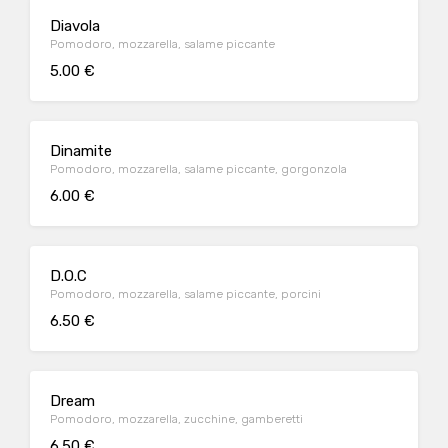
Diavola
Pomodoro, mozzarella, salame piccante
5.00 €
Dinamite
Pomodoro, mozzarella, salame piccante, gorgonzola
6.00 €
D.O.C
Pomodoro, mozzarella, salame piccante, porcini
6.50 €
Dream
Pomodoro, mozzarella, zucchine, gamberetti
6.50 €