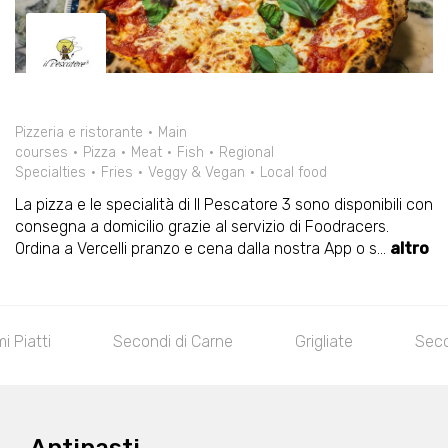
Pizzeria e ristorante
Main
courses
Pizza
Meat
Fish
Regional
Specialties
Fries
Veggy & Vegan
Local food
La pizza e le specialità di Il Pescatore 3 sono disponibili con
consegna a domicilio grazie al servizio di Foodracers.
Ordina a Vercelli pranzo e cena dalla nostra App o s
...
altro
mi Piatti
Secondi di Carne
Grigliate
Seco