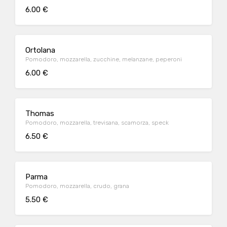
6.00 €
Ortolana
Pomodoro, mozzarella, zucchine, melanzane, peperoni
6.00 €
Thomas
Pomodoro, mozzarella, trevisana, scamorza, speck
6.50 €
Parma
Pomodoro, mozzarella, crudo, grana
5.50 €