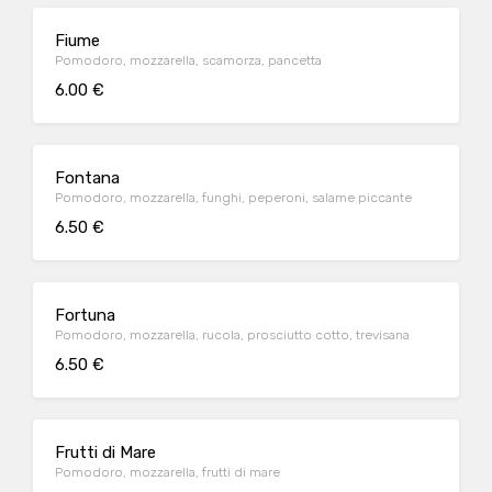
Fiume
Pomodoro, mozzarella, scamorza, pancetta
6.00 €
Fontana
Pomodoro, mozzarella, funghi, peperoni, salame piccante
6.50 €
Fortuna
Pomodoro, mozzarella, rucola, prosciutto cotto, trevisana
6.50 €
Frutti di Mare
Pomodoro, mozzarella, frutti di mare