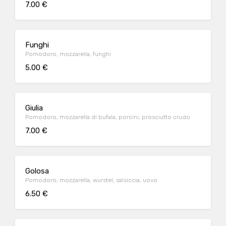
7.00 €
Funghi
Pomodoro, mozzarella, funghi
5.00 €
Giulia
Pomodoro, mozzarella di bufala, porcini, prosciutto crudo
7.00 €
Golosa
Pomodoro, mozzarella, wurstel, salsiccia, uovo
6.50 €