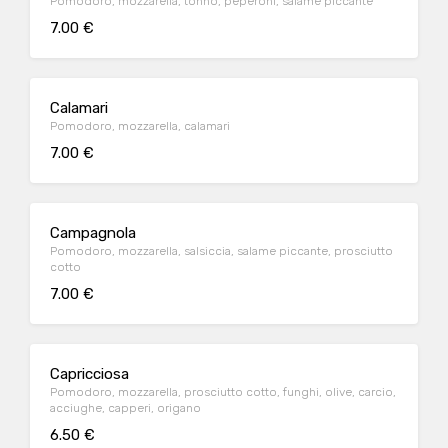
Pomodoro, mozzarella, tonno, peperoni, salame piccante
7.00 €
Calamari
Pomodoro, mozzarella, calamari
7.00 €
Campagnola
Pomodoro, mozzarella, salsiccia, salame piccante, prosciutto
cotto
7.00 €
Capricciosa
Pomodoro, mozzarella, prosciutto cotto, funghi, olive, carcio,
acciughe, capperi, origano
6.50 €