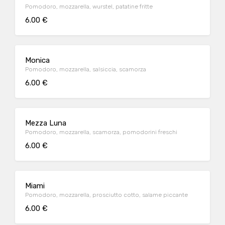
Pomodoro, mozzarella, wurstel, patatine fritte
6.00 €
Monica
Pomodoro, mozzarella, salsiccia, scamorza
6.00 €
Mezza Luna
Pomodoro, mozzarella, scamorza, pomodorini freschi
6.00 €
Miami
Pomodoro, mozzarella, prosciutto cotto, salame piccante
6.00 €