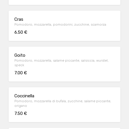
Cras
Pomodoro, mozzarella, pomodorini, zucchine, scamorza
6.50 €
Goito
Pomodoro, mozzarella, salame piccante, salsiccia, wurstel,
speck
7.00 €
Coccinella
Pomodoro, mozzarella di bufala, zucchine, salame piccante,
origano
7.50 €