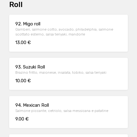
Roll
92. Migo roll
Gamberi, salmone cotto, avocado, philadelphia, salmone
scottato esterno, salsa teriyaki, mandorle
13.00 €
93. Suzuki Roll
Brazino fritto, maionese, insalata, tobiko, salsa teriyaki
10.00 €
94. Mexican Roll
Salmone piccante, cetriolo, salsa messicana e patatine
9.00 €