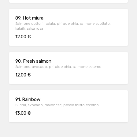
89. Hot miura
Salmone cotto, insalata, philadelphia, salmone scottato,
kataifi, salsa rosa
12.00 €
90. Fresh salmon
Salmone, avocado, philaldelphia, salmone esterno
12.00 €
91. Rainbow
Surimi, avocado, maionese, pesce misto esterno
13.00 €