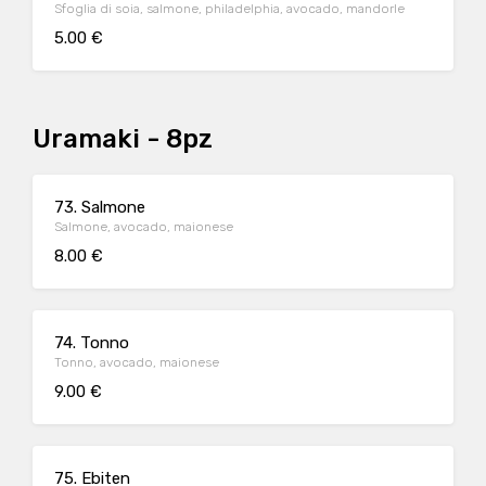
Sfoglia di soia, salmone, philadelphia, avocado, mandorle
5.00 €
Uramaki - 8pz
73. Salmone
Salmone, avocado, maionese
8.00 €
74. Tonno
Tonno, avocado, maionese
9.00 €
75. Ebiten