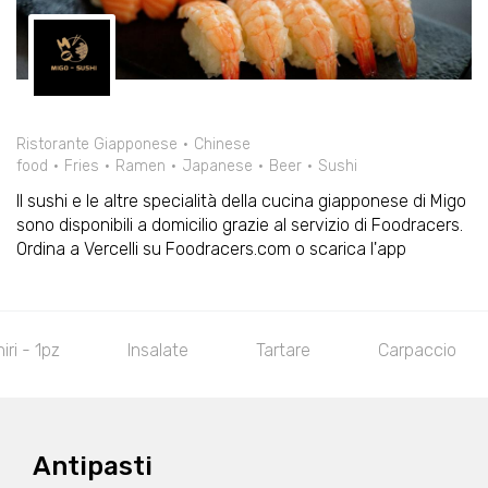
Ristorante Giapponese
Chinese
food
Fries
Ramen
Japanese
Beer
Sushi
Il sushi e le altre specialità della cucina giapponese di Migo
sono disponibili a domicilio grazie al servizio di Foodracers.
Ordina a Vercelli su Foodracers.com o scarica l'app
Tartare
Carpaccio
Gunkan - 2pz
Antipasti