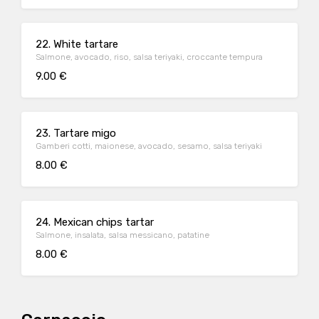
22. White tartare
Salmone, avocado, riso, salsa teriyaki, croccante tempura
9.00 €
23. Tartare migo
Gamberi cotti, maionese, avocado, sesamo, salsa teriyaki
8.00 €
24. Mexican chips tartar
Salmone, insalata, salsa messicano, patatine
8.00 €