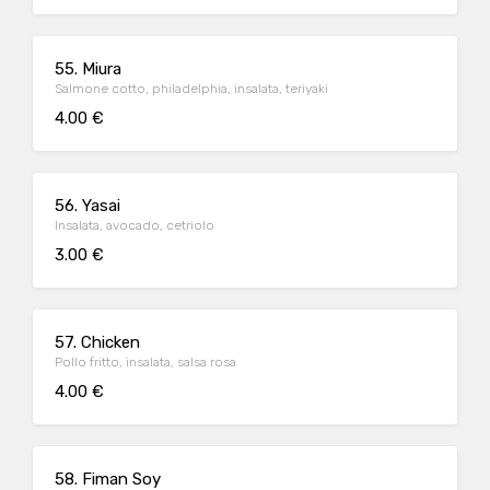
55. Miura
Salmone cotto, philadelphia, insalata, teriyaki
4.00 €
56. Yasai
Insalata, avocado, cetriolo
3.00 €
57. Chicken
Pollo fritto, insalata, salsa rosa
4.00 €
58. Fiman Soy