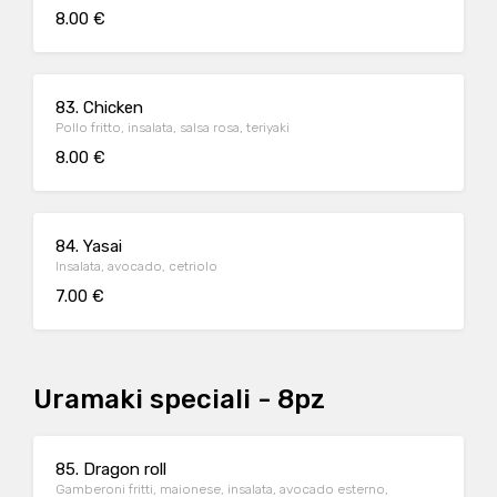
8.00 €
83. Chicken
Pollo fritto, insalata, salsa rosa, teriyaki
8.00 €
84. Yasai
Insalata, avocado, cetriolo
7.00 €
Uramaki speciali - 8pz
85. Dragon roll
Gamberoni fritti, maionese, insalata, avocado esterno,