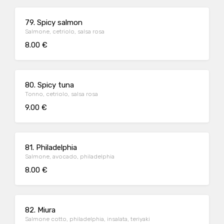
79. Spicy salmon
Salmone, cetriolo, salsa rosa
8.00 €
80. Spicy tuna
Tonno, cetriolo, salsa rosa
9.00 €
81. Philadelphia
Salmone, avocado, philadelphia
8.00 €
82. Miura
Salmone cotto, philadelphia, insalata, teriyaki