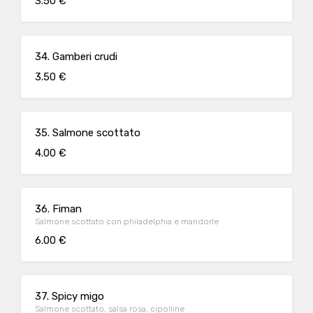
3.50 €
34. Gamberi crudi
3.50 €
35. Salmone scottato
4.00 €
36. Fiman
Salmone scottato con philadelphia e mandorle
6.00 €
37. Spicy migo
Salmone scottato, salsa rosa, cipolline