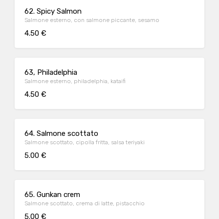
62. Spicy Salmon
Salmone esterno, con salmone piccante, sesamo
4.50 €
63, Philadelphia
Salmone esterno, philadelphia, kataifi
4.50 €
64. Salmone scottato
Salmone scottato, cipolla fritta, salsa teriyaki
5.00 €
65. Gunkan crem
Salmone scottato, crema di latte, pistacchio
5.00 €