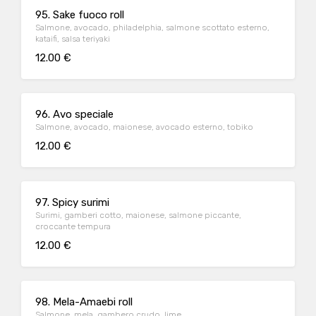
95. Sake fuoco roll
Salmone, avocado, philadelphia, salmone scottato esterno,
kataifi, salsa teriyaki
12.00 €
96. Avo speciale
Salmone, avocado, maionese, avocado esterno, tobiko
12.00 €
97. Spicy surimi
Surimi, gamberi cotto, maionese, salmone piccante,
croccante tempura
12.00 €
98. Mela-Amaebi roll
Salmone, mela, gambero crudo, lime