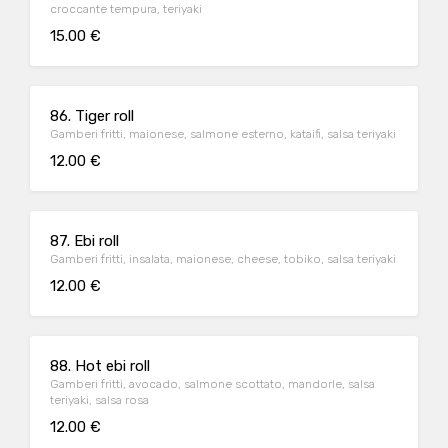
croccante tempura, teriyaki
15.00 €
86. Tiger roll
Gamberi fritti, maionese, salmone esterno, kataifi, salsa teriyaki
12.00 €
87. Ebi roll
Gamberi fritti, insalata, maionese, cheese, tobiko, salsa teriyaki
12.00 €
88. Hot ebi roll
Gamberi fritti, avocado, salmone scottato, mandorle, salsa
teriyaki, salsa rosa
12.00 €