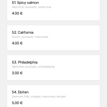
51. Spicy salmon
Salmone, avocado, salsa rosa
4.00 €
52. California
Surimi, avocado, maionese
4.00 €
53. Philadelphia
Salmone, avocado, philadelphia
3.00 €
54. Ebiten
Gamberi fritti, insalata, maionese, teriyaki
5.00 €