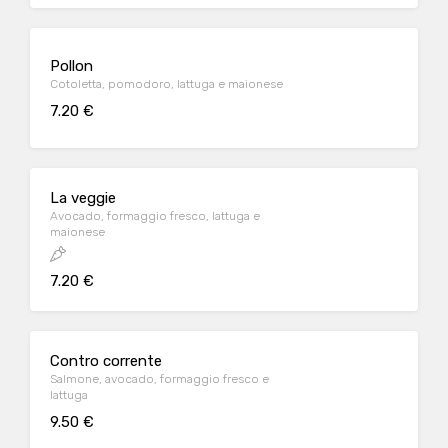
Pollon
Cotoletta, pomodoro, lattuga e maionese
7.20 €
La veggie
Avocado, formaggio fresco, lattuga e
maionese
7.20 €
Contro corrente
Salmone, avocado, formaggio fresco e
lattuga
9.50 €