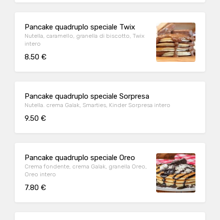
Pancake quadruplo speciale Twix
Nutella, caramello, granella di biscotto, Twix
intero
8.50 €
Pancake quadruplo speciale Sorpresa
Nutella. crema Galak, Smarties, Kinder Sorpresa intero
9.50 €
Pancake quadruplo speciale Oreo
Crema fondente, crema Galak, granella Oreo,
Oreo intero
7.80 €