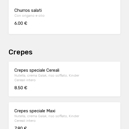
Churros salati
Con origano e olio
6.00 €
Crepes
Crepes speciale Cereali
Nutella, crema Galak, riso soffiato, Kinder
Cereali intero
8.50 €
Crepes speciale Maxi
Nutella, crema Galak, riso soffiato, Kinder
Cereali intero
7.80 €