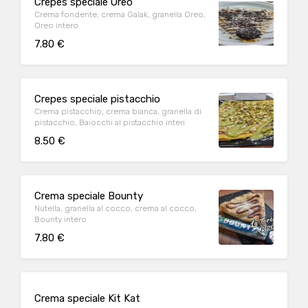
Crepes speciale Oreo
Crema fondente, crema Galak, granella Oreo,
Oreo intero
7.80 €
Crepes speciale pistacchio
Crema pistacchio, crema bianca, granella di
pistacchio, Baiocchi al pistacchio interi
8.50 €
Crema speciale Bounty
Nutella, granella al cocco, crema al cocco,
Bounty intero
7.80 €
Crema speciale Kit Kat