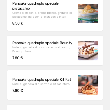
Pancake quadruplo speciale
pistacchio
Crema pistacchio, crema bianca, granella di
pistacchio, Baiocchi al pistacchio interi
8.50 €
Pancake quadruplo speciale Bounty
Nutella, granella al cocco, crema al cocco,
Bounty intero
7.80 €
Pancake quadruplo speciale Kit Kat
Nutella, granella al biscotto e Kit Kat intero
7.80 €