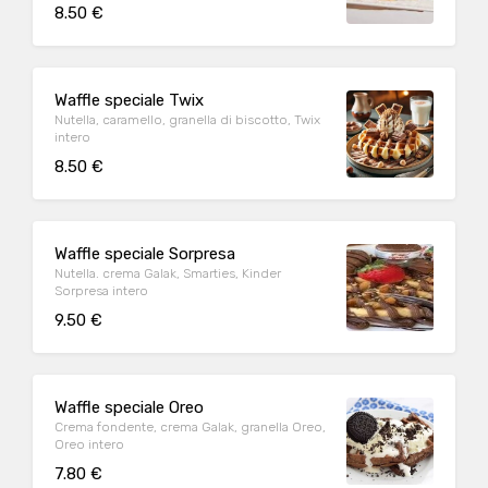
8.50 €
Waffle speciale Twix
Nutella, caramello, granella di biscotto, Twix
intero
8.50 €
Waffle speciale Sorpresa
Nutella. crema Galak, Smarties, Kinder
Sorpresa intero
9.50 €
Waffle speciale Oreo
Crema fondente, crema Galak, granella Oreo,
Oreo intero
7.80 €