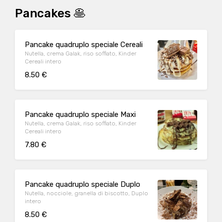
Pancakes 🥞
Pancake quadruplo speciale Cereali
Nutella, crema Galak, riso soffiato, Kinder
Cereali intero
8.50 €
Pancake quadruplo speciale Maxi
Nutella, crema Galak, riso soffiato, Kinder
Cereali intero
7.80 €
Pancake quadruplo speciale Duplo
Nutella, nocciole, granella di biscotto, Duplo
intero
8.50 €