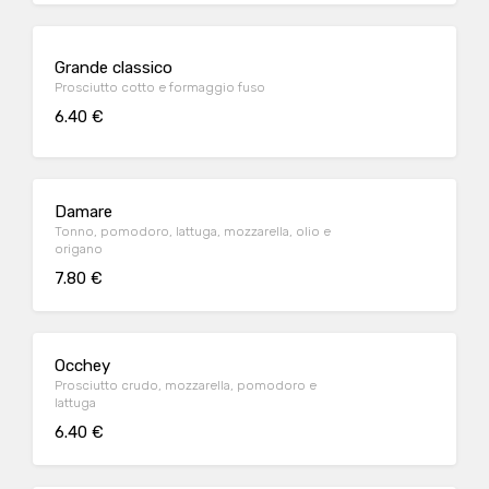
Grande classico
Prosciutto cotto e formaggio fuso
6.40 €
Damare
Tonno, pomodoro, lattuga, mozzarella, olio e
origano
7.80 €
Occhey
Prosciutto crudo, mozzarella, pomodoro e
lattuga
6.40 €