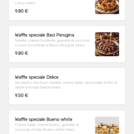
Lotus intero
9.80 €
Waffle speciale Baci Perugina
Nutella, crema fondente, granella di nocciola
o cuori zuccherati e Bacio Perugina intero
9.80 €
Waffle speciale Delice
Sia dentro che fuori: Nutella, crema Galak, sbriciolata di Pan di
Stelle e Kinder Delice intera
9.50 €
Waffle speciale Bueno white
Crema Galak, crema Bueno, granella di
nocciola, Kinder Bueno white intero