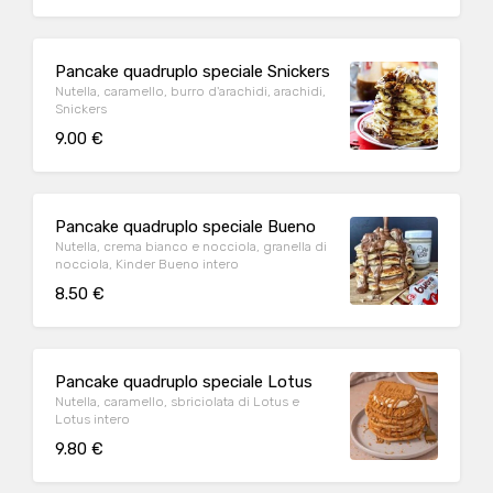
Pancake quadruplo speciale Snickers
Nutella, caramello, burro d'arachidi, arachidi,
Snickers
9.00 €
Pancake quadruplo speciale Bueno
Nutella, crema bianco e nocciola, granella di
nocciola, Kinder Bueno intero
8.50 €
Pancake quadruplo speciale Lotus
Nutella, caramello, sbriciolata di Lotus e
Lotus intero
9.80 €