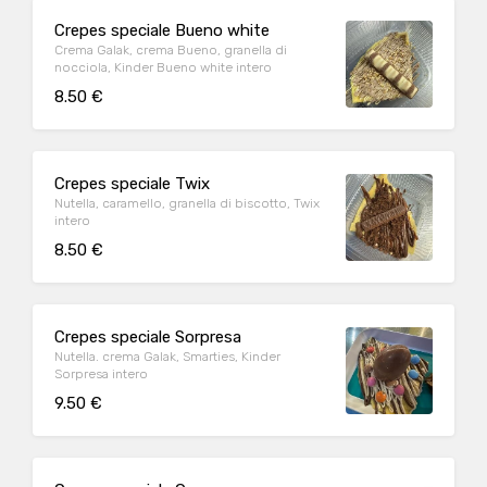
Crepes speciale Bueno white
Crema Galak, crema Bueno, granella di
nocciola, Kinder Bueno white intero
8.50 €
Crepes speciale Twix
Nutella, caramello, granella di biscotto, Twix
intero
8.50 €
Crepes speciale Sorpresa
Nutella. crema Galak, Smarties, Kinder
Sorpresa intero
9.50 €