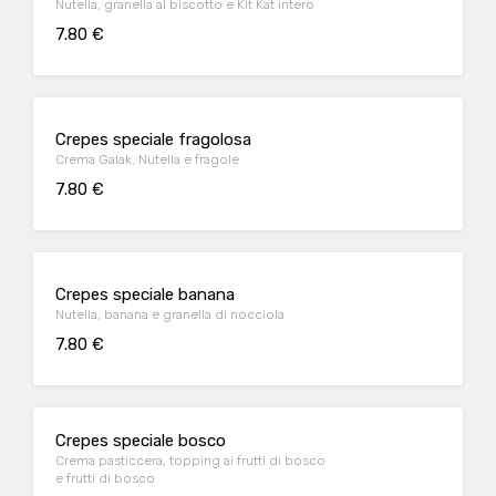
Nutella, granella al biscotto e Kit Kat intero
7.80 €
Crepes speciale fragolosa
Crema Galak, Nutella e fragole
7.80 €
Crepes speciale banana
Nutella, banana e granella di nocciola
7.80 €
Crepes speciale bosco
Crema pasticcera, topping ai frutti di bosco
e frutti di bosco