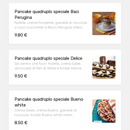
Pancake quadruplo speciale Baci
Perugina
Nutella, crema fondente, granella di nocciola
o cuori zuccherati e Bacio Perugina intero
9.80 €
Pancake quadruplo speciale Delice
Sia dentro che fuori: Nutella, crema Galak,
sbriciolata di Pan di Stelle e Kinder Delice
intera
9.50 €
Pancake quadruplo speciale Bueno
white
Crema Galak, crema Bueno, granella di
nocciola, Kinder Bueno white intero
8.50 €