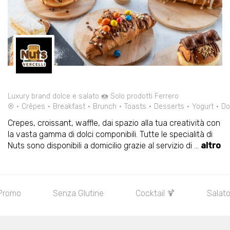
Luxury brand dolce e salato 🍩 Solo prodotti Ferrero
®
Crêpes
Breakfast
Brunch
Toasts
Desserts
Yogurt
Do
Crepes, croissant, waffle, dai spazio alla tua creatività con
la vasta gamma di dolci componibili. Tutte le specialità di
Nuts sono disponibili a domicilio grazie al servizio di
...
altro
Promo
Senza Glutine
Cocktail 🍹
Salato