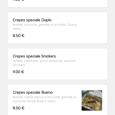
Crepes speciale Duplo
Nutella, nocciole, granella di biscotto, Duplo
intero
8.50 €
Crepes speciale Snickers
Nutella, caramello, burro d'arachidi, arachidi,
Snickers
9.00 €
Crepes speciale Bueno
Nutella, crema bianco e nocciola, granella di
nocciola, Kinder Bueno intero
8.50 €