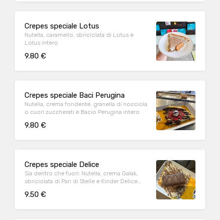
Crepes speciale Lotus
Nutella, caramello, sbriciolata di Lotus e
Lotus intero
9.80 €
Crepes speciale Baci Perugina
Nutella, crema fondente, granella di nocciola
o cuori zuccherati e Bacio Perugina intero
9.80 €
Crepes speciale Delice
Sia dentro che fuori: Nutella, crema Galak,
sbriciolata di Pan di Stelle e Kinder Delice
intera
9.50 €