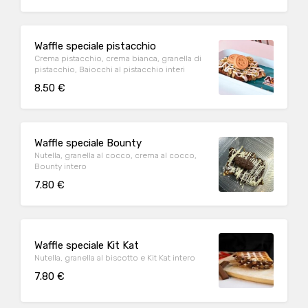
Waffle speciale pistacchio
Crema pistacchio, crema bianca, granella di
pistacchio, Baiocchi al pistacchio interi
8.50 €
Waffle speciale Bounty
Nutella, granella al cocco, crema al cocco,
Bounty intero
7.80 €
Waffle speciale Kit Kat
Nutella, granella al biscotto e Kit Kat intero
7.80 €