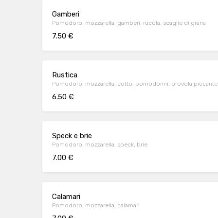
Gamberi
Pomodoro, mozzarella, gamberi, rucola, scaglie di grana
7.50 €
Rustica
Pomodoro, mozzarella, cotto, pomodorini, provola piccante
6.50 €
Speck e brie
Pomodoro, mozzarella, speck, brie
7.00 €
Calamari
Pomodoro, mozzarella, calamari