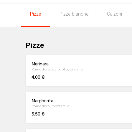
Pizze
Pizze bianche
Calzoni
Pizze
Marinara
Pomodoro, aglio, olio, origano
4.00 €
Margherita
Pomodoro, mozzarella
5.50 €