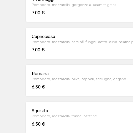
Pomodoro, mozzarella, gorgonzola, edamer, grana
7.00 €
Capricciosa
Pomodoro, mozzarella, carciofi, funghi, cotto, olive, salame 
7.00 €
Romana
Pomodoro, mozzarella, olive, capperi, acciughe, origano
6.50 €
Squisita
Pomodoro, mozzarella, tonno, patatine
6.50 €