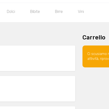
Dolci
Bibite
Birre
Vini
Carrello
Ci scusiamo 
attività, ripr