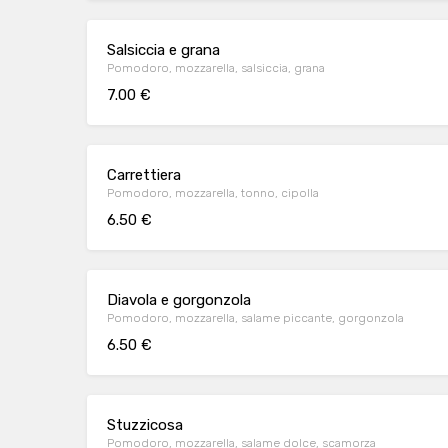
Salsiccia e grana
Pomodoro, mozzarella, salsiccia, grana
7.00 €
Carrettiera
Pomodoro, mozzarella, tonno, cipolla
6.50 €
Diavola e gorgonzola
Pomodoro, mozzarella, salame piccante, gorgonzola
6.50 €
Stuzzicosa
Pomodoro, mozzarella, salame dolce, scamorza