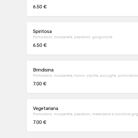
6.50 €
Spiritosa
Pomodoro, mozzarella, peperoni, gorgonzola
6.50 €
Brindisina
Pomodoro, mozzarella, tonno, cipolla, acciughe, pomodorin
7.00 €
Vegetariana
Pomodoro, mozzarella, pep
7.00 €