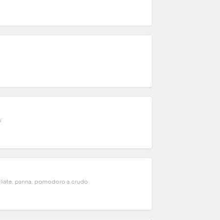
i
eroni, melanzane e zucchine grigliate, panna, pomodoro a crudo