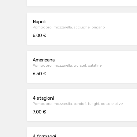
Napoli
Pomodoro, mozzarella, acciughe, origano
6.00 €
Americana
Pomodoro, mozzarella, wurstel, patatine
6.50 €
4 stagioni
Pomodoro, mozzarella, carciofi, funghi, cotto e olive
7.00 €
4 formaggi