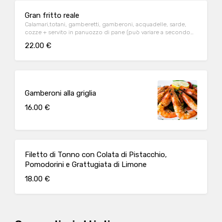
Gran fritto reale
Calamari,totani, gamberetti, gamberoni, acquadelle, sarde,
cozze + servito in panuozzo di pane (può variare a secondo
del pescato giornaliero)
22.00 €
Gamberoni alla griglia
16.00 €
Filetto di Tonno con Colata di Pistacchio,
Pomodorini e Grattugiata di Limone
18.00 €