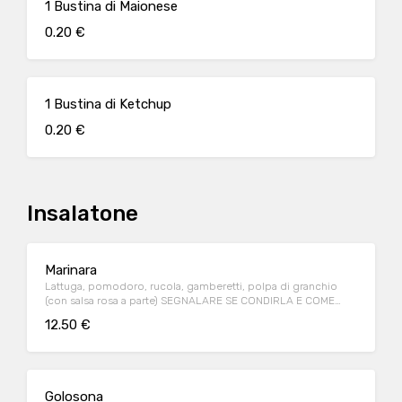
1 Bustina di Maionese
0.20 €
1 Bustina di Ketchup
0.20 €
Insalatone
Marinara
Lattuga, pomodoro, rucola, gamberetti, polpa di granchio
(con salsa rosa a parte) SEGNALARE SE CONDIRLA E COME
CONDIRLA
12.50 €
Golosona