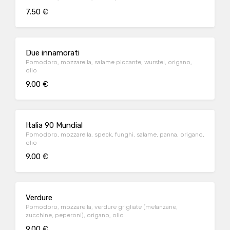
7.50 €
Due innamorati
Pomodoro, mozzarella, salame piccante, wurstel, origano,
olio
9.00 €
Italia 90 Mundial
Pomodoro, mozzarella, speck, funghi, salame, panna, origano,
olio
9.00 €
Verdure
Pomodoro, mozzarella, verdure grigliate (melanzane,
zucchine, peperoni), origano, olio
9.00 €