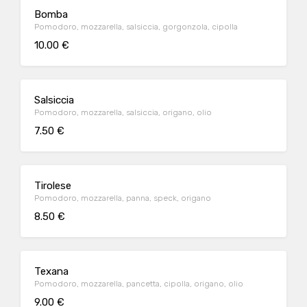
Bomba
Pomodoro, mozzarella, salsiccia, gorgonzola, cipolla
10.00 €
Salsiccia
Pomodoro, mozzarella, salsiccia, origano, olio
7.50 €
Tirolese
Pomodoro, mozzarella, panna, speck, origano
8.50 €
Texana
Pomodoro, mozzarella, pancetta, cipolla, origano, olio
9.00 €