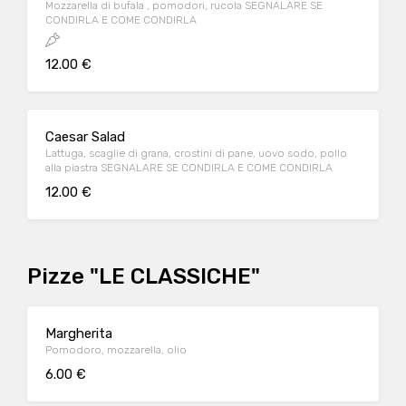
Mozzarella di bufala , pomodori, rucola SEGNALARE SE
CONDIRLA E COME CONDIRLA
12.00 €
Caesar Salad
Lattuga, scaglie di grana, crostini di pane, uovo sodo, pollo
alla piastra SEGNALARE SE CONDIRLA E COME CONDIRLA
12.00 €
Pizze "LE CLASSICHE"
Margherita
Pomodoro, mozzarella, olio
6.00 €