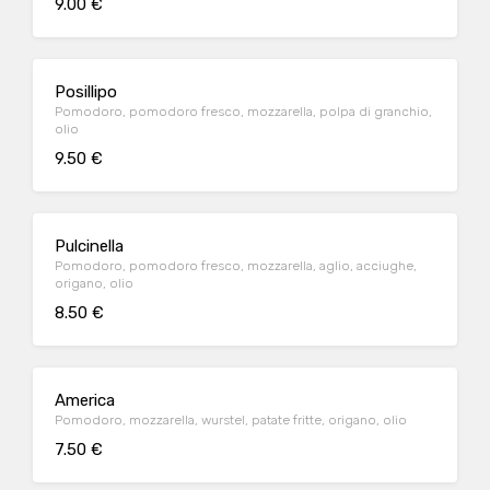
9.00 €
Posillipo
Pomodoro, pomodoro fresco, mozzarella, polpa di granchio,
olio
9.50 €
Pulcinella
Pomodoro, pomodoro fresco, mozzarella, aglio, acciughe,
origano, olio
8.50 €
America
Pomodoro, mozzarella, wurstel, patate fritte, origano, olio
7.50 €