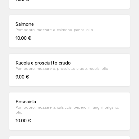
Salmone
Pomodoro, mozzarella, salmone, panna, olio
10.00 €
Rucola e prosciutto crudo
Pomodoro, mozzarella, prosciutto crudo, rucola, olio
9.00 €
Boscaiola
Pomodoro, mozzarella, salsiccia, peperoni, funghi, origano,
olio
10.00 €