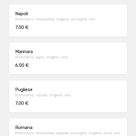
Napoli
Pomodoro, mozzarella, origano, acciughe, olio
7.00 €
Marinara
Pomodoro, aglio, origano, olio
6.00 €
Pugliese
Pomodoro, cipolla, origano, olio
7.00 €
Romana
Pomodoro, mozzarella, capperi, acciughe, origano, olive, olio