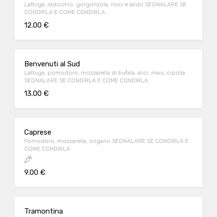
Lattuga, radicchio, gorgonzola, noci e lardo SEGNALARE SE
CONDIRLA E COME CONDIRLA
12.00 €
Benvenuti al Sud
Lattuga, pomodoro, mozzarella di bufala, alici, mais, cipolla
SEGNALARE SE CONDIRLA E COME CONDIRLA
13.00 €
Caprese
Pomodoro, mozzarella, origano SEGNALARE SE CONDIRLA E
COME CONDIRLA
9.00 €
Tramontina