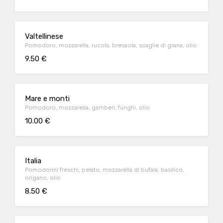
Valtellinese
Pomodoro, mozzarella, rucola, bresaola, scaglie di grana, olio
9.50 €
Mare e monti
Pomodoro, mozzarella, gamberi, funghi, olio
10.00 €
Italia
Pomodorini freschi, pelato, mozzarella di bufala, basilico,
origano, olio
8.50 €