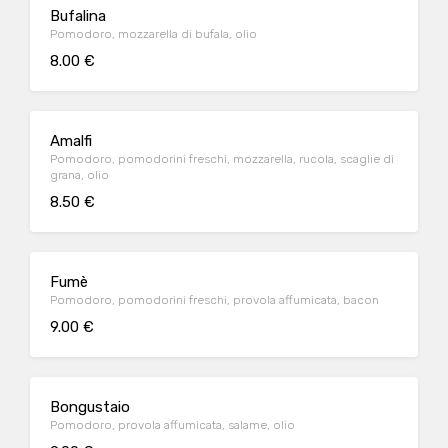
Bufalina
Pomodoro, mozzarella di bufala, olio
8.00 €
Amalfi
Pomodoro, pomodorini freschi, mozzarella, rucola, scaglie di
grana, olio
8.50 €
Fumè
Pomodoro, pomodorini freschi, provola affumicata, bacon
9.00 €
Bongustaio
Pomodoro, provola affumicata, salame, olio