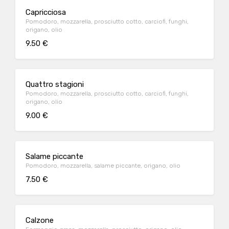
Capricciosa
Pomodoro, mozzarella, prosciutto cotto, carciofi, funghi,
origano, olio
9.50 €
Quattro stagioni
Pomodoro, mozzarella, prosciutto cotto, carciofi, funghi,
origano, olio
9.00 €
Salame piccante
Pomodoro, mozzarella, salame piccante, origano, olio
7.50 €
Calzone