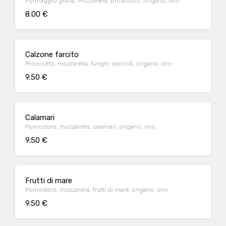
Formaggio grana, mozzarella, prosciutto, origano, olio
8.00 €
Calzone farcito
Prosciutto, mozzarella, funghi, carciofi, origano, olio
9.50 €
Calamari
Pomodoro, mozzarella, calamari, origano, olio
9.50 €
Frutti di mare
Pomodoro, mozzarella, frutti di mare, origano, olio
9.50 €