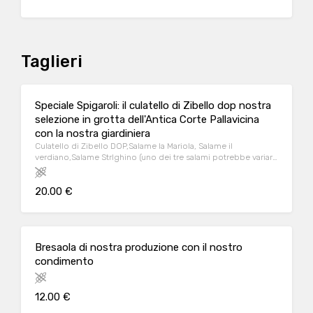
Taglieri
Speciale Spigaroli: il culatello di Zibello dop nostra
selezione in grotta dell'Antica Corte Pallavicina
con la nostra giardiniera
Culatello di Zibello DOP,Salame la Mariola, Salame il
verdiano,Salame Strlghino (uno dei tre salami potrebbe variara
con Il Gentile o il Cresponetto seconzo disponiblità) ,
dall'universo di Massimo spigaroli nostra selezione con targa
20.00 €
nella cantina dell'Antica Corte Pallavicina accompagnata dalla
nostra giardiniera (in alternativai il nostro antipasto
piemontese)
Bresaola di nostra produzione con il nostro
condimento
12.00 €