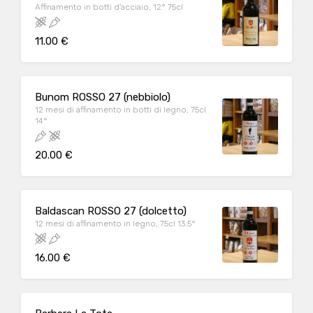
Affinamento in botti d'acciaio, 12° 75cl
11.00 €
Bunom ROSSO 27 (nebbiolo)
12 mesi di affinamento in botti di legno, 75cl
14°
20.00 €
Baldascan ROSSO 27 (dolcetto)
12 mesi di affinamento in legno, 75cl 13.5°
16.00 €