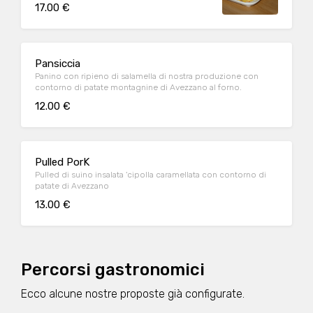
burratina di Putignano, pomodoro con
17.00 €
contorno di patate.
Pansiccia
Panino con ripieno di salamella di nostra produzione con
contorno di patate montagnine di Avezzano al forno.
12.00 €
Pulled PorK
Pulled di suino insalata 'cipolla caramellata con contorno di
patate di Avezzano
13.00 €
Percorsi gastronomici
Ecco alcune nostre proposte già configurate.