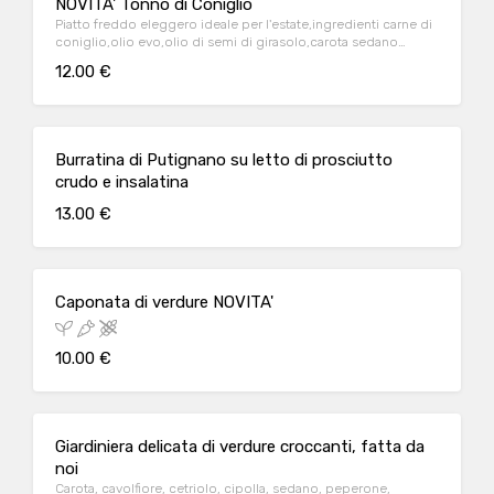
NOVITA' Tonno di Coniglio
Piatto freddo eleggero ideale per l'estate,ingredienti carne di
coniglio,olio evo,olio di semi di girasolo,carota sedano
cipolla aglio
12.00 €
Burratina di Putignano su letto di prosciutto
crudo e insalatina
13.00 €
Caponata di verdure NOVITA'
10.00 €
Giardiniera delicata di verdure croccanti, fatta da
noi
Carota, cavolfiore, cetriolo, cipolla, sedano, peperone,