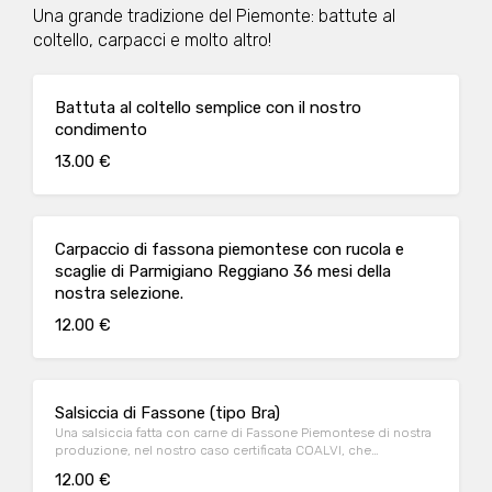
Una grande tradizione del Piemonte: battute al
coltello, carpacci e molto altro!
Battuta al coltello semplice con il nostro
condimento
13.00 €
Carpaccio di fassona piemontese con rucola e
scaglie di Parmigiano Reggiano 36 mesi della
nostra selezione.
12.00 €
Salsiccia di Fassone (tipo Bra)
Una salsiccia fatta con carne di Fassone Piemontese di nostra
produzione, nel nostro caso certificata COALVI, che
tradizionalmente si mangia cruda.
12.00 €