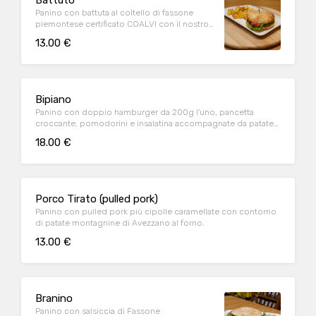
Battuto
Panino con battuta al coltello di fassone
piemontese certificato COALVI con il nostro
condimento speciale e patate montagnine di
13.00 €
Avezzano al forno .
Bipiano
Panino con doppio hamburger da 200g l'uno, pancetta
croccante, pomodorini e insalatina accompagnate da patate
montagnine di Avezzano al forno.
18.00 €
Porco Tirato (pulled pork)
Panino con pulled pork più cipolle caramellate con contorno
di patate montagnine di Avezzano al forno.
13.00 €
Branino
Panino con salsiccia di Fassone