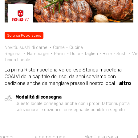
Solo su Foodracers
Novità, sushi di carne!
Carne
Cucine
Regionali
Hamburger
Panini
Dolci
Taglieri
Birre
Sushi
Vin
Tipica Locale
La prima Ristomacelleria vercellese Storica macelleria
COALVI della capitale del riso, da anni serviamo con
dedizione anche da mangiare presso il nostro local
...
altro
Modalità di consegna
Questo locale consegna anche con i propri fattorini, potrai
selezionare le opzioni di consegna disponibili in seguito.
nocchi
La carne cruda
Menù alla carta