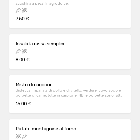
zucchina a pezzi in agrodolce.
7.50 €
Insalata russa semplice
8.00 €
Misto di carpioni
Bistecca impanata di pollo e di vitello, verdure, uovo sodo e
polpette di carne, tutte in carpione. NB le polpette sono fatte
con l'aceto balsamico al posto di quello di vino bianco.
15.00 €
Patate montagnine al forno