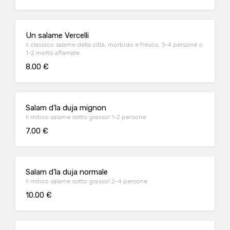
Un salame Vercelli
Il classico salame della città, morbido e fresco. 3-4 persone o
1-2 molto affamate.
8.00 €
Salam d'la duja mignon
Il mitico salame sotto grasso! 1-2 persone.
7.00 €
Salam d'la duja normale
Il mitico salame sotto grasso! 2-4 persone
10.00 €