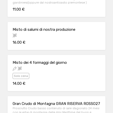
giardiniera(oppure dal nostroantioasto piemontese )
11.00 €
Misto di salumi di nostra produzione
16.00 €
Misto dei 4 formaggi del giorno
Solo cena
14.00 €
Gran Crudo di Montagna GRAN RISERVA ROSSO27
Prosciutto Crudo basso contenuto di sale stagionato 24 mesi
con le erbe di montagna delle Alpi Marittime del buon e