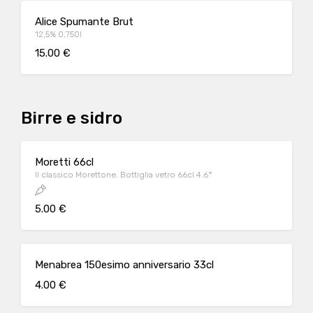
Alice Spumante Brut
12,5% 0,750l
15.00 €
Birre e sidro
Moretti 66cl
Il classico Morettone. Bottiglia vetro 66cl 4.6°
5.00 €
Menabrea 150esimo anniversario 33cl
4.00 €