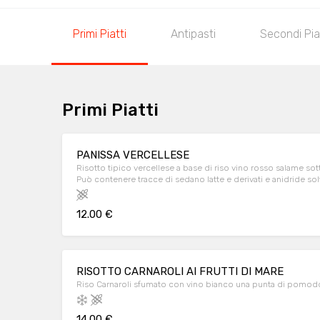
Primi Piatti
Antipasti
Secondi Pia
Primi Piatti
PANISSA VERCELLESE
Risotto tipico vercellese a base di riso vino rosso salame so
Può contenere tracce di sedano latte e derivati e anidride so
12.00 €
RISOTTO CARNAROLI AI FRUTTI DI MARE
Riso Carnaroli sfumato con vino bianco una punta di pomod
14.00 €