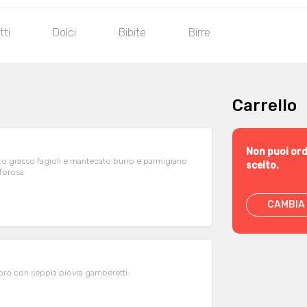
tti
Dolci
Bibite
Birre
Carrello
Non puoi ord
tto grasso fagioli e mantecato burro e parmigiano
scelto.
lforosa
CAMBIA 
oro con seppia piovra gamberetti