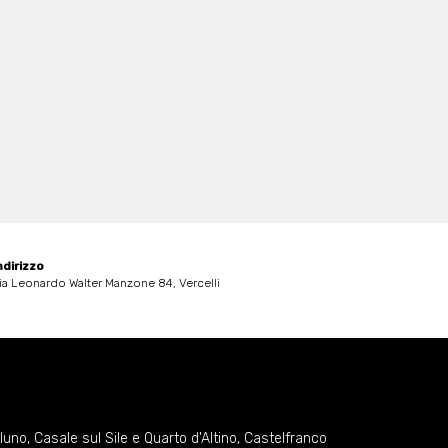
ndirizzo
ia Leonardo Walter Manzone 84, Vercelli
lluno
,
Casale sul Sile e Quarto d'Altino
,
Castelfranco