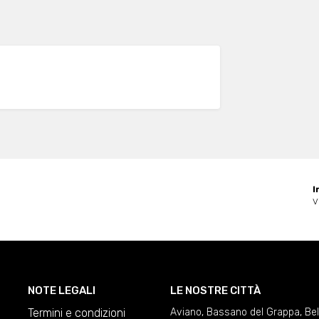
I
V
NOTE LEGALI
LE NOSTRE CITTÀ
Termini e condizioni
Aviano
,
Bassano del Grappa
,
Be