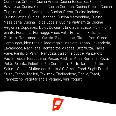
Conserve
,
Crêpes
,
Cucina Araba
,
Cucina Balcanica
,
Cucina
Bavarese
,
Cucina Cinese
,
Cucina Coreana
,
Cucina Creola
,
Cucina
Filippina
,
Cucina Georgiana
,
Cucina Greca
,
Cucina Indiana
,
Cucina Latina
,
Cucina Libanese
,
Cucina Marocchina
,
Cucina
Messicana
,
Cucina Tipica Locale
,
Cucina Vietnamita
,
Cucine
Regionali
,
Cupcakes
,
Dolci
,
Dolciumi
,
Enoteca
,
Etnico
,
Fiori
,
Fiori e
piante
,
Focaccia
,
Formaggi
,
Frico
,
Fritti
,
Frullati ed Estratti
,
Galletto
,
Gastronomia
,
Gelato
,
Giapponese
,
Gluten free
,
Greco
,
Hamburger
,
Idee regalo
,
Idee regalo
,
Insalate
,
Kebab
,
Lavanderia
,
Lavasecco
,
Macelleria
,
Montaditos y Tapas
,
Ortofrutta
,
Paella
,
Pane
,
Panificio
,
Panini
,
Panuozzi, calzoni e pucce
,
Panzerotti
,
Pasta fresca
,
Pasticceria
,
Pesce
,
Piadine
,
Pinsa Romana
,
Pizza
,
Pokè
,
Polenta
,
Polpette
,
Pop Corn
,
Primi Piatti
,
Ramen
,
Ristoranti
,
Salumi
,
Senza Glutine certificato AIC
,
Street Food
,
Sughi Pronti
,
Sushi
,
Tacos
,
Taglieri
,
Tex-mex
,
Thailandese
,
Tigelle
,
Toast
,
Tramezzino
,
Vegetariano e Vegano
,
Vini
,
Yogurt