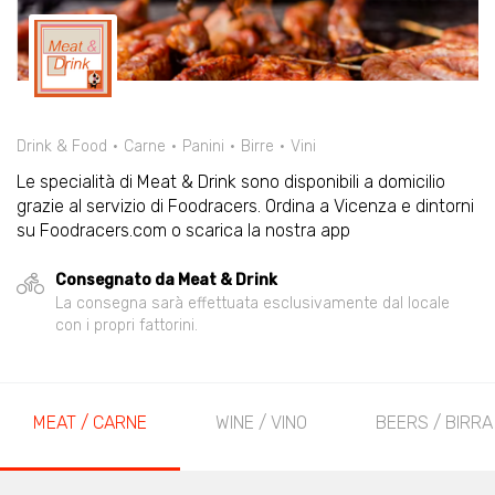
Drink & Food
Carne
Panini
Birre
Vini
Le specialità di Meat & Drink sono disponibili a domicilio
grazie al servizio di Foodracers. Ordina a Vicenza e dintorni
su Foodracers.com o scarica la nostra app
Consegnato da Meat & Drink
La consegna sarà effettuata esclusivamente dal locale
con i propri fattorini.
MEAT / CARNE
WINE / VINO
BEERS / BIRRA