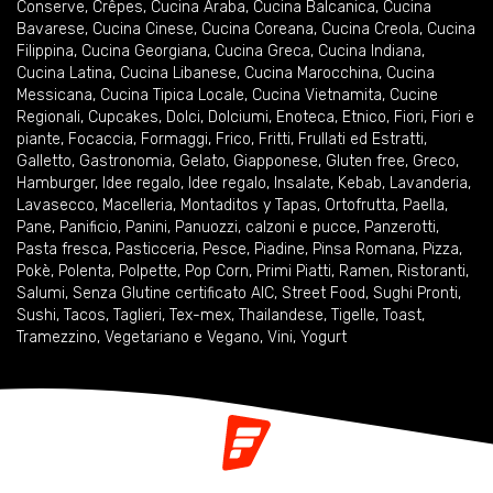
Conserve
,
Crêpes
,
Cucina Araba
,
Cucina Balcanica
,
Cucina
Bavarese
,
Cucina Cinese
,
Cucina Coreana
,
Cucina Creola
,
Cucina
Filippina
,
Cucina Georgiana
,
Cucina Greca
,
Cucina Indiana
,
Cucina Latina
,
Cucina Libanese
,
Cucina Marocchina
,
Cucina
Messicana
,
Cucina Tipica Locale
,
Cucina Vietnamita
,
Cucine
Regionali
,
Cupcakes
,
Dolci
,
Dolciumi
,
Enoteca
,
Etnico
,
Fiori
,
Fiori e
piante
,
Focaccia
,
Formaggi
,
Frico
,
Fritti
,
Frullati ed Estratti
,
Galletto
,
Gastronomia
,
Gelato
,
Giapponese
,
Gluten free
,
Greco
,
Hamburger
,
Idee regalo
,
Idee regalo
,
Insalate
,
Kebab
,
Lavanderia
,
Lavasecco
,
Macelleria
,
Montaditos y Tapas
,
Ortofrutta
,
Paella
,
Pane
,
Panificio
,
Panini
,
Panuozzi, calzoni e pucce
,
Panzerotti
,
Pasta fresca
,
Pasticceria
,
Pesce
,
Piadine
,
Pinsa Romana
,
Pizza
,
Pokè
,
Polenta
,
Polpette
,
Pop Corn
,
Primi Piatti
,
Ramen
,
Ristoranti
,
Salumi
,
Senza Glutine certificato AIC
,
Street Food
,
Sughi Pronti
,
Sushi
,
Tacos
,
Taglieri
,
Tex-mex
,
Thailandese
,
Tigelle
,
Toast
,
Tramezzino
,
Vegetariano e Vegano
,
Vini
,
Yogurt