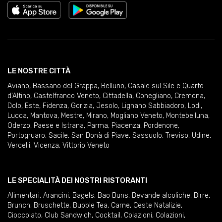
LE NOSTRE CITTÀ
Aviano
,
Bassano del Grappa
,
Belluno
,
Casale sul Sile e Quarto
d'Altino
,
Castelfranco Veneto
,
Cittadella
,
Conegliano
,
Cremona
,
Dolo
,
Este
,
Fidenza
,
Gorizia
,
Jesolo
,
Lignano Sabbiadoro
,
Lodi
,
Lucca
,
Mantova
,
Mestre
,
Mirano
,
Mogliano Veneto
,
Montebelluna
,
Oderzo
,
Paese e Istrana
,
Parma
,
Piacenza
,
Pordenone
,
Portogruaro
,
Sacile
,
San Donà di Piave
,
Sassuolo
,
Treviso
,
Udine
,
Vercelli
,
Vicenza
,
Vittorio Veneto
LE SPECIALITÀ DEI NOSTRI RISTORANTI
Alimentari
,
Arancini
,
Bagels
,
Bao Buns
,
Bevande alcoliche
,
Birre
,
Brunch
,
Bruschette
,
Bubble Tea
,
Carne
,
Ceste Natalizie
,
Cioccolato
,
Club Sandwich
,
Cocktail
,
Colazioni
,
Colazioni
,