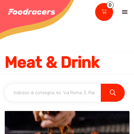
0
Meat & Drink