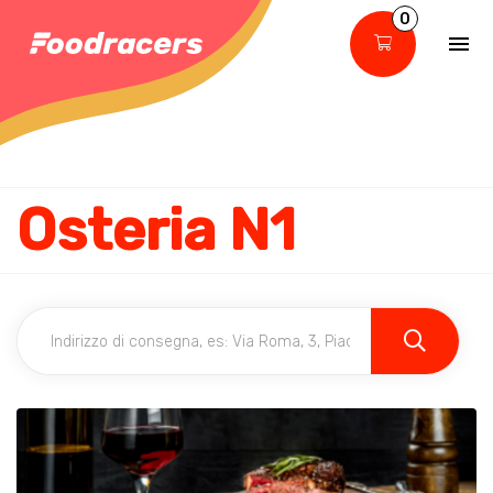
0
Osteria N1