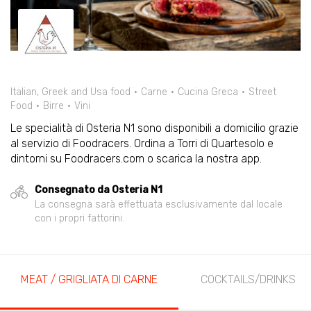
Italian, Greek and Usa food
Carne
Cucina Greca
Street
Food
Birre
Vini
Le specialità di Osteria N1 sono disponibili a domicilio grazie
al servizio di Foodracers. Ordina a Torri di Quartesolo e
dintorni su Foodracers.com o scarica la nostra app.
Consegnato da Osteria N1
La consegna sarà effettuata esclusivamente dal locale
con i propri fattorini.
MEAT / GRIGLIATA DI CARNE
COCKTAILS/DRINKS