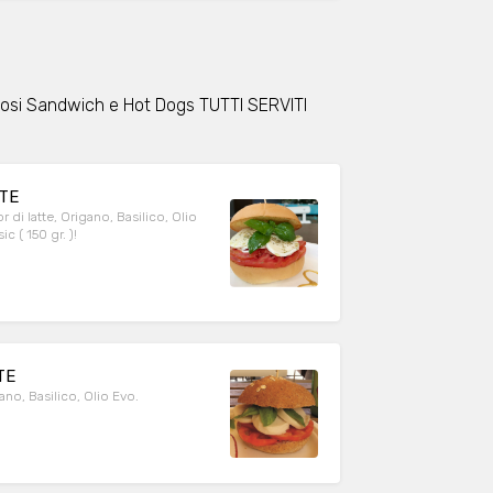
olosi Sandwich e Hot Dogs TUTTI SERVITI
TTE
di latte, Origano, Basilico, Olio
c ( 150 gr. )!
TE
no, Basilico, Olio Evo.