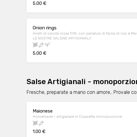
5.00 €
Onion rings
Anelli di cipolla rossa fritti, con panatura di farina di riso 
LE NOSTRE SALSINE ARTIGIANALI!
5.00 €
Salse Artigianali - monoporzio
Fresche, preparate a mano con amore,. Provale con 
Maionese
Homemade - artigianale in Coppetta monoporzione
1.00 €