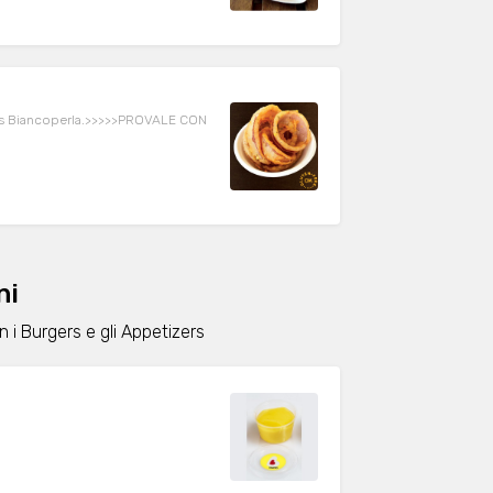
e Mais Biancoperla.>>>>>PROVALE CON
ni
i Burgers e gli Appetizers