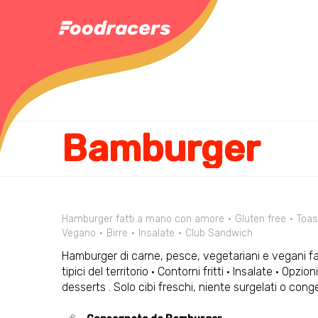
Bamburger
Hamburger fatti a mano con amore
Gluten free
Toas
Vegano
Birre
Insalate
Club Sandwich
Hamburger di carne, pesce, vegetariani e vegani fa
tipici del territorio · Contorni fritti · Insalate · Opzion
desserts . Solo cibi freschi, niente surgelati o conge