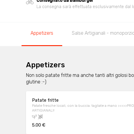
Consegnato da Bamburger
La consegna sarà effettuata esclusivamente dal loca
Appetizers
Salse Artigianali - monoporzi
Appetizers
Non solo patate fritte ma anche tanti altri golosi
glutine :-)
Patate fritte
Patate fresche locali, con la buccia. tagliate a mano >>>>
ARTIGIANALI!
5.00 €