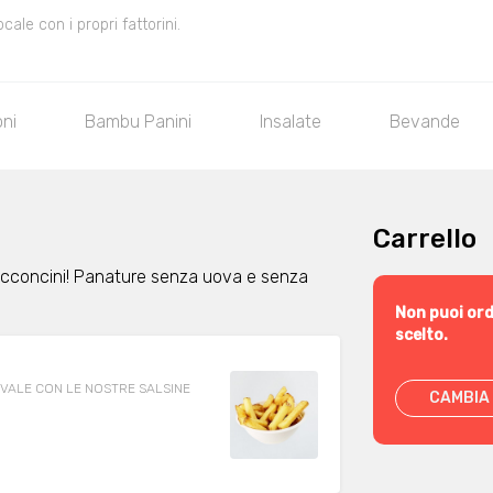
le con i propri fattorini.
oni
Bambu Panini
Insalate
Bevande
Carrello
 bocconcini! Panature senza uova e senza
Non puoi ord
scelto.
>PROVALE CON LE NOSTRE SALSINE
CAMBIA 