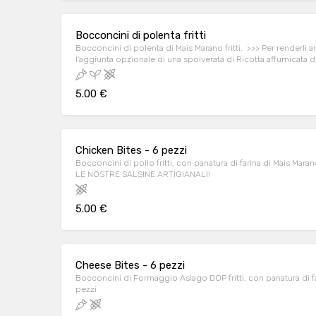
Bocconcini di polenta fritti
Bocconcini di polenta di Mais Marano fritti. >>> Per renderli ancora più speciali provali con
l'aggiunta opzionale di una spolverata di Ricotta affumicata d
5.00 €
Chicken Bites - 6 pezzi
Bocconcini di pollo fritti, con panatura di farina di Mais Marano - n. 6 pezzi. >>>>>PROVALI 
LE NOSTRE SALSINE ARTIGIANALI!
5.00 €
Cheese Bites - 6 pezzi
Bocconcini di Formaggio Asiago DOP fritti, con panatura di farina
pezzi