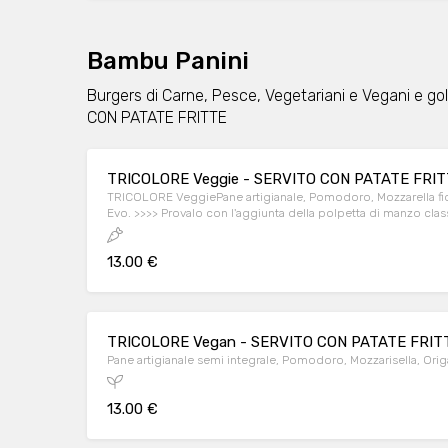
Bambu Panini
Burgers di Carne, Pesce, Vegetariani e Vegani e g
CON PATATE FRITTE
TRICOLORE Veggie - SERVITO CON PATATE FRI
TRICOLORE VeggiePane artigianale, Pomodoro, Mozzarella fior 
Evo. >>>> Provalo con l'aggiunta della polpetta di manzo classi
13.00 €
TRICOLORE Vegan - SERVITO CON PATATE FRIT
Pane artigianale semi integrale, Pomodoro, Mozzarisella, Origa
13.00 €