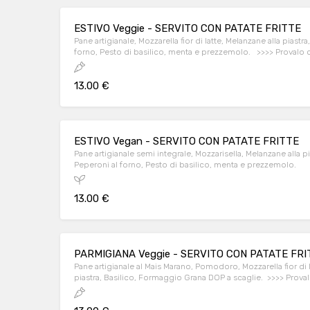
ESTIVO Veggie - SERVITO CON PATATE FRITTE
Pane artigianale, Mozzarella fior di latte, Melanzane alla piastra
forno, Pesto di basilico, menta e prezzemolo. >>>> Provalo c
manzo classic ( 150 gr. )!
13.00 €
ESTIVO Vegan - SERVITO CON PATATE FRITTE
Pane artigianale semi integrale, Mozzarisella, Melanzane alla pi
Peperoni al forno, Pesto di basilico, menta e prezzemolo.
13.00 €
PARMIGIANA Veggie - SERVITO CON PATATE FRI
Pane artigianale al Mais Marano, Pomodoro, Mozzarella fior di 
piastra, Basilico, Formaggio Grana DOP a scaglie. >>>> Proval
manzo classic ( 150 gr. )!