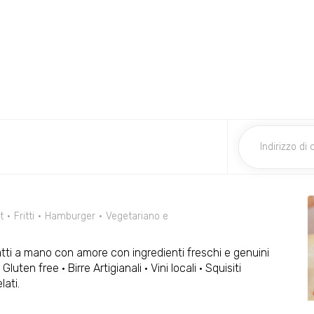
t
Fritti
Hamburger
Vegetariano e
tti a mano con amore con ingredienti freschi e genuini
i Gluten free · Birre Artigianali · Vini locali · Squisiti
lati.