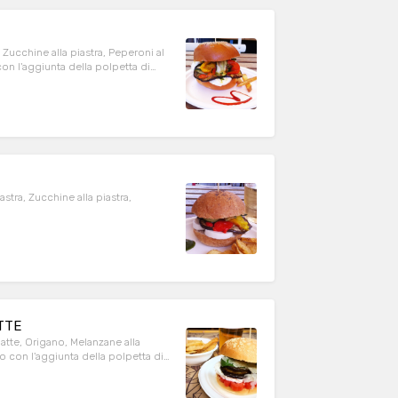
, Zucchine alla piastra, Peperoni al
on l'aggiunta della polpetta di
astra, Zucchine alla piastra,
TTE
latte, Origano, Melanzane alla
o con l'aggiunta della polpetta di