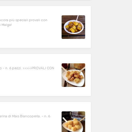
i Malga!
CON
 di Mais Biancoperla. - n. 6