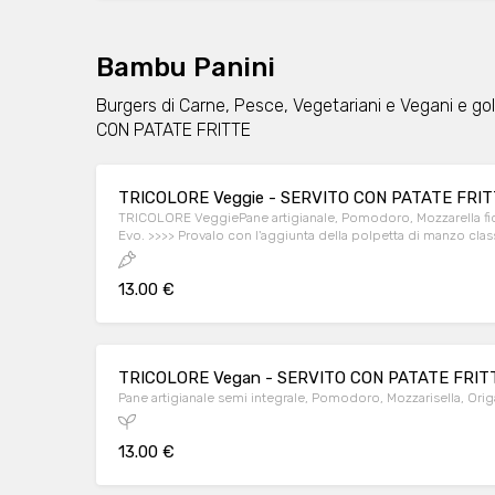
Bambu Panini
Burgers di Carne, Pesce, Vegetariani e Vegani e g
CON PATATE FRITTE
TRICOLORE Veggie - SERVITO CON PATATE FRI
TRICOLORE VeggiePane artigianale, Pomodoro, Mozzarella fior 
Evo. >>>> Provalo con l'aggiunta della polpetta di manzo classi
13.00 €
TRICOLORE Vegan - SERVITO CON PATATE FRIT
Pane artigianale semi integrale, Pomodoro, Mozzarisella, Origa
13.00 €