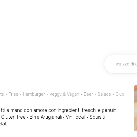
ts
Fries
Hamburger
Veggy & Vegan
Beer
Salads
Club
tti a mano con amore con ingredienti freschi e genuini
i Gluten free · Birre Artigianali · Vini locali · Squisiti
lati.