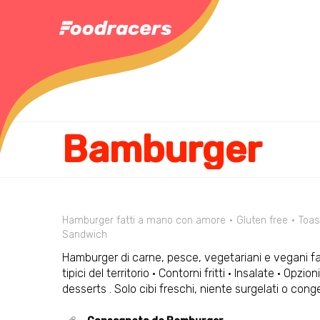
Bamburger
Hamburger fatti a mano con amore
Gluten free
Toas
Sandwich
Hamburger di carne, pesce, vegetariani e vegani fa
tipici del territorio · Contorni fritti · Insalate · Opzion
desserts . Solo cibi freschi, niente surgelati o conge