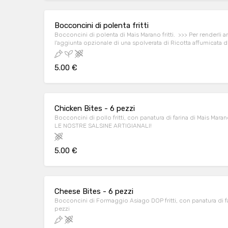
Bocconcini di polenta fritti
Bocconcini di polenta di Mais Marano fritti. >>> Per renderli ancora più speciali provali con
l'aggiunta opzionale di una spolverata di Ricotta affumicata d
5.00 €
Chicken Bites - 6 pezzi
Bocconcini di pollo fritti, con panatura di farina di Mais Marano - n. 6 pezzi. >>>>>PROVALI 
LE NOSTRE SALSINE ARTIGIANALI!
5.00 €
Cheese Bites - 6 pezzi
Bocconcini di Formaggio Asiago DOP fritti, con panatura di farina
pezzi