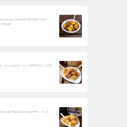
i Malga!
CON
 di Mais Biancoperla. - n. 6