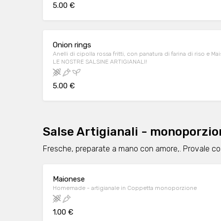
5.00 €
Onion rings
Anelli di cipolla rossa fritti, con panatura di farina di riso 
LE NOSTRE SALSINE ARTIGIANALI!
5.00 €
Salse Artigianali - monoporzio
Fresche, preparate a mano con amore,. Provale con 
Maionese
Homemade - artigianale in Coppetta monoporzione
1.00 €