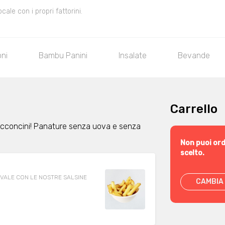
le con i propri fattorini.
oni
Bambu Panini
Insalate
Bevande
Carrello
 bocconcini! Panature senza uova e senza
Non puoi ord
scelto.
>PROVALE CON LE NOSTRE SALSINE
CAMBIA 