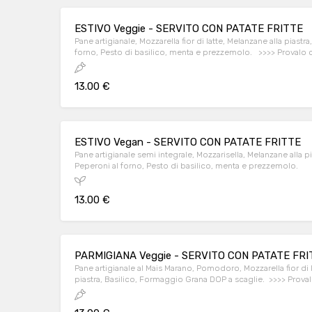
ESTIVO Veggie - SERVITO CON PATATE FRITTE
Pane artigianale, Mozzarella fior di latte, Melanzane alla piastra
forno, Pesto di basilico, menta e prezzemolo. >>>> Provalo c
manzo classic ( 150 gr. )!
13.00 €
ESTIVO Vegan - SERVITO CON PATATE FRITTE
Pane artigianale semi integrale, Mozzarisella, Melanzane alla pi
Peperoni al forno, Pesto di basilico, menta e prezzemolo.
13.00 €
PARMIGIANA Veggie - SERVITO CON PATATE FRI
Pane artigianale al Mais Marano, Pomodoro, Mozzarella fior di 
piastra, Basilico, Formaggio Grana DOP a scaglie. >>>> Proval
manzo classic ( 150 gr. )!