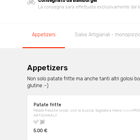
Consegnato da Bamburger
La consegna sarà effettuata esclusivamente dal loca
Appetizers
Salse Artigianali - monoporzi
Appetizers
Non solo patate fritte ma anche tanti altri golosi
glutine :-)
Patate fritte
Patate fresche locali, con la buccia. tagliate a mano >>>>
ARTIGIANALI!
5.00 €