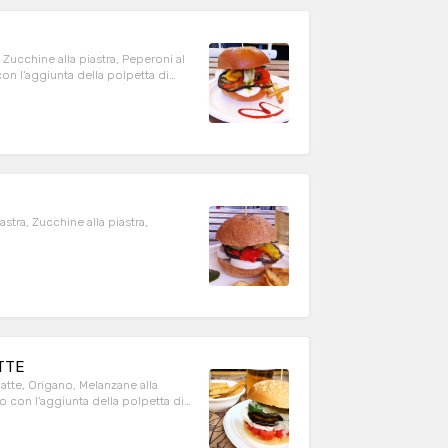
, Zucchine alla piastra, Peperoni al
on l'aggiunta della polpetta di
astra, Zucchine alla piastra,
TTE
latte, Origano, Melanzane alla
o con l'aggiunta della polpetta di