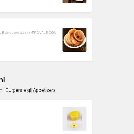
e Mais Biancoperla.>>>>>PROVALE CON
ni
i Burgers e gli Appetizers