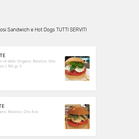
olosi Sandwich e Hot Dogs TUTTI SERVITI
TTE
di latte, Origano, Basilico, Olio
c ( 150 gr. )!
TE
no, Basilico, Olio Evo.