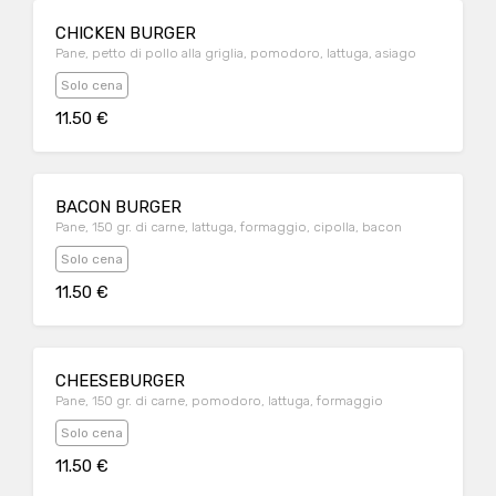
CHICKEN BURGER
Pane, petto di pollo alla griglia, pomodoro, lattuga, asiago
Solo cena
11.50 €
BACON BURGER
Pane, 150 gr. di carne, lattuga, formaggio, cipolla, bacon
Solo cena
11.50 €
CHEESEBURGER
Pane, 150 gr. di carne, pomodoro, lattuga, formaggio
Solo cena
11.50 €