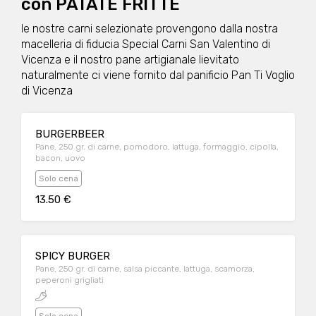
con PATATE FRITTE
le nostre carni selezionate provengono dalla nostra
macelleria di fiducia Special Carni San Valentino di
Vicenza e il nostro pane artigianale lievitato
naturalmente ci viene fornito dal panificio Pan Ti Voglio
di Vicenza
BURGERBEER
Pane, 250 gr. di carne, pomodoro, lattuga, formaggio, cipolla,
bacon, uovo
Solo cena
13.50 €
SPICY BURGER
Pane, 250 gr. di carne, salsa piccante, lattuga, scamorza,
peperoni grigliati