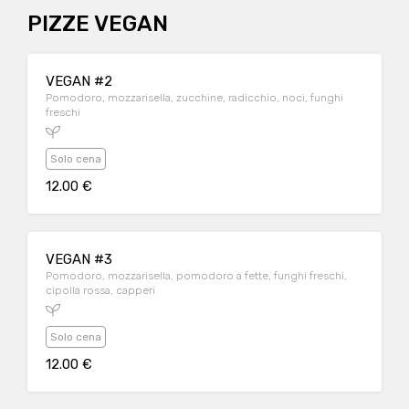
PIZZE VEGAN
VEGAN #2
Pomodoro, mozzarisella, zucchine, radicchio, noci, funghi
freschi
Solo cena
12.00 €
VEGAN #3
Pomodoro, mozzarisella, pomodoro a fette, funghi freschi,
cipolla rossa, capperi
Solo cena
12.00 €