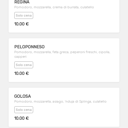
REGINA
Pomodoro, mozzarella, crema di burrata, culatello
Solo cena
10.00 €
PELOPONNESO
Pomodoro, mozzarella, feta greca, peperoni freschi, cipolla,
capperi
Solo cena
10.00 €
GOLOSA
Pomodoro, mozzarella, asiago, 'nduja di Splinga, culatello
Solo cena
10.00 €