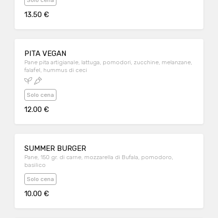
Solo cena
13.50 €
PITA VEGAN
Pane pita artigianale, lattuga, pomodori, zucchine, melanzane,
falafel, hummus di ceci
Solo cena
12.00 €
SUMMER BURGER
Pane, 150 gr. di carne, mozzarella di Bufala, pomodoro,
basilico
Solo cena
10.00 €