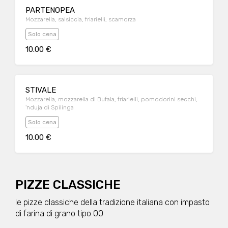
PARTENOPEA
Mozzarella, salsiccia, friarielli, scamorza
Solo cena
10.00 €
STIVALE
Mozzarella, mozzarella di Bufala, friarielli, pomodorini secchi,
'nduja di Spilinga
Solo cena
10.00 €
PIZZE CLASSICHE
le pizze classiche della tradizione italiana con impasto
di farina di grano tipo 00