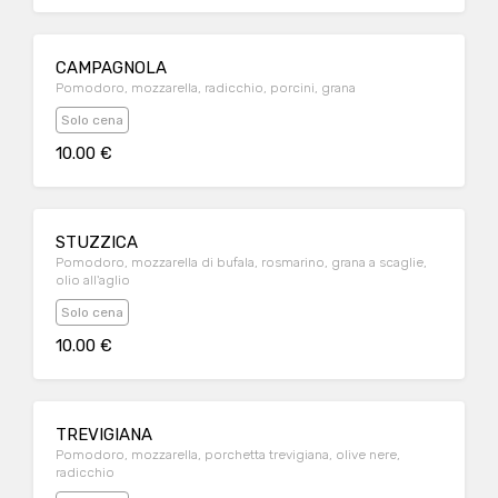
CAMPAGNOLA
Pomodoro, mozzarella, radicchio, porcini, grana
Solo cena
10.00 €
STUZZICA
Pomodoro, mozzarella di bufala, rosmarino, grana a scaglie,
olio all'aglio
Solo cena
10.00 €
TREVIGIANA
Pomodoro, mozzarella, porchetta trevigiana, olive nere,
radicchio