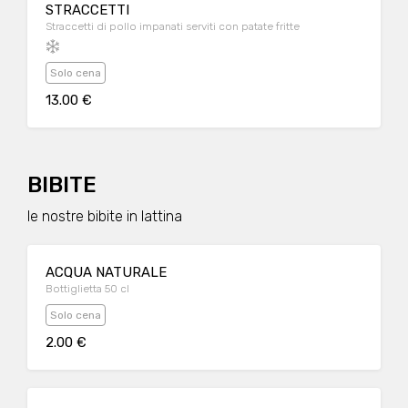
STRACCETTI
Straccetti di pollo impanati serviti con patate fritte
Solo cena
13.00 €
BIBITE
le nostre bibite in lattina
ACQUA NATURALE
Bottiglietta 50 cl
Solo cena
2.00 €