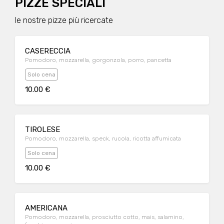
PIZZE SPECIALI
le nostre pizze più ricercate
CASERECCIA
Pomodoro, mozzarella, gorgonzola, porro, pancetta
Solo cena
10.00 €
TIROLESE
Pomodoro, mozzarella, speck, rucola, ricotta affumicata
Solo cena
10.00 €
AMERICANA
Pomodoro, mozzarella, prosciutto cotto, mais, salamino,