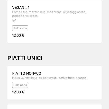
VEGAN #1
Pomodoro, mozzarisella, melanzane, olive taggiasche,
pomodorini secchi
Solo cena
12.00 €
PIATTI UNICI
PIATTO MONACO
Mix di wurstel bavaresi con crauti , patate fritte, senape
Solo cena
12.00 €