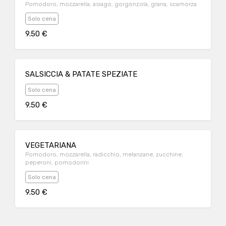
Pomodoro, mozzarella, asiago, gorgonzola, grana, scamorza
Solo cena
9.50 €
SALSICCIA & PATATE SPEZIATE
Solo cena
9.50 €
VEGETARIANA
Pomodoro, mozzarella, radicchio, melanzane, zucchine,
peperoni, pomodorini
Solo cena
9.50 €