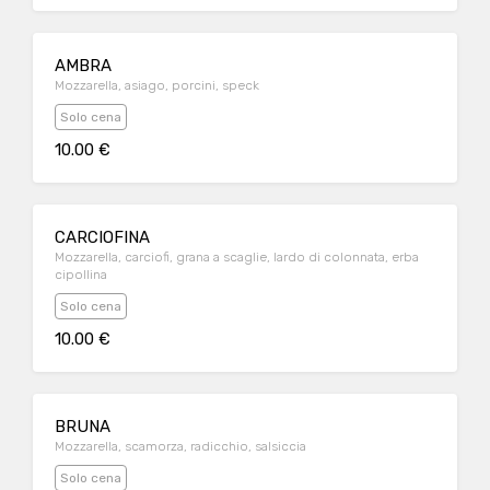
AMBRA
Mozzarella, asiago, porcini, speck
Solo cena
10.00 €
CARCIOFINA
Mozzarella, carciofi, grana a scaglie, lardo di colonnata, erba
cipollina
Solo cena
10.00 €
BRUNA
Mozzarella, scamorza, radicchio, salsiccia
Solo cena