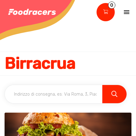
0
Birracrua