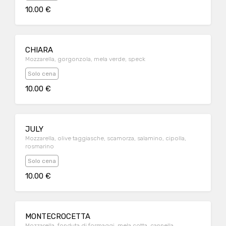
10.00 €
CHIARA
Mozzarella, gorgonzola, mela verde, speck
Solo cena
10.00 €
JULY
Mozzarella, olive taggiasche, scamorza, salamino, cipolla,
rosmarino
Solo cena
10.00 €
MONTECROCETTA
Mozzarella, fonduta di formaggi, mela cotta, cannella