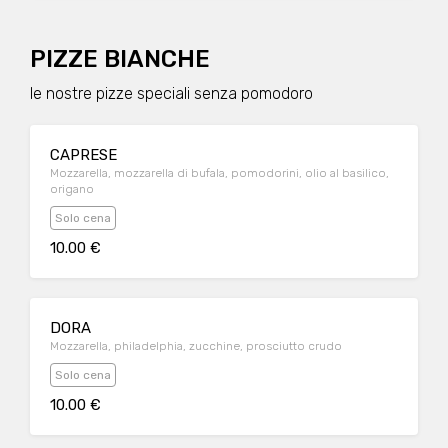
PIZZE BIANCHE
le nostre pizze speciali senza pomodoro
CAPRESE
Mozzarella, mozzarella di bufala, pomodorini, olio al basilico,
origano
Solo cena
10.00 €
DORA
Mozzarella, philadelphia, zucchine, prosciutto crudo
Solo cena
10.00 €