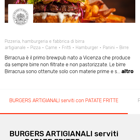
Pizzeria, hamburgeria e fabbrica di birra
artigianaIe
Pizza
Carne
Fritti
Hamburger
Panini
Birre
Birracrua è il primo brewpub nato a Vicenza che produce
da sempre birre non filtrate e non pastorizzate. Le birre
Birracrua sono ottenute solo con materie prime e s
...
altro
BURGERS ARTIGIANALI serviti con PATATE FRITTE
BURGERS ARTIGIANALI serviti