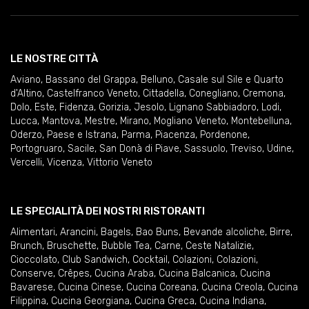
LE NOSTRE CITTÀ
Aviano
,
Bassano del Grappa
,
Belluno
,
Casale sul Sile e Quarto
d'Altino
,
Castelfranco Veneto
,
Cittadella
,
Conegliano
,
Cremona
,
Dolo
,
Este
,
Fidenza
,
Gorizia
,
Jesolo
,
Lignano Sabbiadoro
,
Lodi
,
Lucca
,
Mantova
,
Mestre
,
Mirano
,
Mogliano Veneto
,
Montebelluna
,
Oderzo
,
Paese e Istrana
,
Parma
,
Piacenza
,
Pordenone
,
Portogruaro
,
Sacile
,
San Donà di Piave
,
Sassuolo
,
Treviso
,
Udine
,
Vercelli
,
Vicenza
,
Vittorio Veneto
LE SPECIALITÀ DEI NOSTRI RISTORANTI
Alimentari
,
Arancini
,
Bagels
,
Bao Buns
,
Bevande alcoliche
,
Birre
,
Brunch
,
Bruschette
,
Bubble Tea
,
Carne
,
Ceste Natalizie
,
Cioccolato
,
Club Sandwich
,
Cocktail
,
Colazioni
,
Colazioni
,
Conserve
,
Crêpes
,
Cucina Araba
,
Cucina Balcanica
,
Cucina
Bavarese
,
Cucina Cinese
,
Cucina Coreana
,
Cucina Creola
,
Cucina
Filippina
,
Cucina Georgiana
,
Cucina Greca
,
Cucina Indiana
,