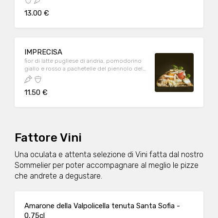
13.00 €
IMPRECISA
fior di latte pugliese di andria, pomodorino
giallo e rosso a pachetelle del piennolo del
Vesuvio, scaglie di ricotta affumicata
caseificio Castellan, germogli di basilico e
11.50 €
giro di olio extra vergine di oliva
Fattore Vini
Una oculata e attenta selezione di Vini fatta dal nostro
Sommelier per poter accompagnare al meglio le pizze
che andrete a degustare.
Amarone della Valpolicella tenuta Santa Sofia -
0,75cl