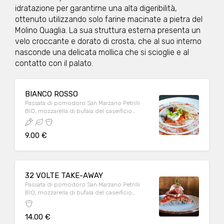
idratazione per garantirne una alta digeribilità,
ottenuto utilizzando solo farine macinate a pietra del
Molino Quaglia. La sua struttura esterna presenta un
velo croccante e dorato di crosta, che al suo interno
nasconde una delicata mollica che si scioglie e al
contatto con il palato.
BIANCO ROSSO
Passata di pomodoro San Marzano Petrilli
BIO, mozzarella di bufala del caseificio
Barlotti di Paestum, germogli di basilico
9.00 €
32 VOLTE TAKE-AWAY
Passata di pomodoro San Marzano Petrilli
BIO, mozzarella di bufala del caseificio
Barlotti di Paestum, crudo Sant'Ilario 32 mesi
14.00 €