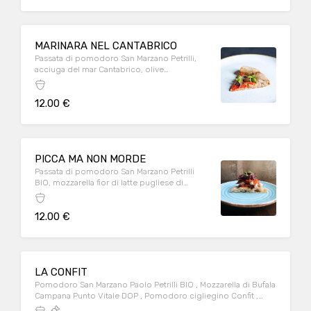
MARINARA NEL CANTABRICO
Passata di pomodoro San Marzano Petrilli,
acciuga del mar Cantabrico, olive
taggiasche, trito di aglio e origano fresco.
12.00 €
PICCA MA NON MORDE
Passata di pomodoro San Marzano Petrilli
BIO, mozzarella fior di latte pugliese di
Andria, cipolla rossa caramellata, capperi di
salina presidio slow food e nduja di spilinga
12.00 €
LA CONFIT
Pomodoro San Marzano Paolo Petrilli BIO , Mozzarella di Bufala
Campana Punto Vitale DOP , Pomodoro cigliegino Confit ,
basilico fresco e origano di Pantelleria