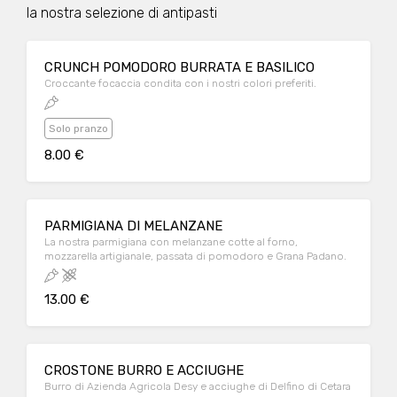
la nostra selezione di antipasti
CRUNCH POMODORO BURRATA E BASILICO
Croccante focaccia condita con i nostri colori preferiti.
Solo pranzo
8.00 €
PARMIGIANA DI MELANZANE
La nostra parmigiana con melanzane cotte al forno,
mozzarella artigianale, passata di pomodoro e Grana Padano.
13.00 €
CROSTONE BURRO E ACCIUGHE
Burro di Azienda Agricola Desy e acciughe di Delfino di Cetara