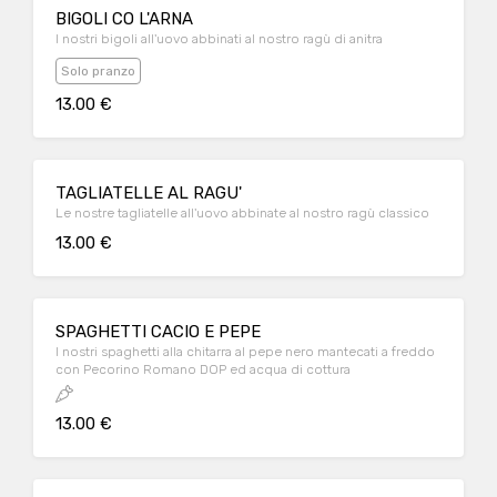
BIGOLI CO L'ARNA
I nostri bigoli all'uovo abbinati al nostro ragù di anitra
Solo pranzo
13.00 €
TAGLIATELLE AL RAGU'
Le nostre tagliatelle all'uovo abbinate al nostro ragù classico
13.00 €
SPAGHETTI CACIO E PEPE
I nostri spaghetti alla chitarra al pepe nero mantecati a freddo
con Pecorino Romano DOP ed acqua di cottura
13.00 €