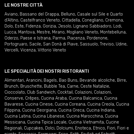
LE NOSTRE CITTÀ
Aviano
,
Bassano del Grappa
,
Belluno
,
Casale sul Sile e Quarto
d'Altino
,
Castelfranco Veneto
,
Cittadella
,
Conegliano
,
Cremona
,
Dolo
,
Este
,
Fidenza
,
Gorizia
,
Jesolo
,
Lignano Sabbiadoro
,
Lodi
,
Lucca
,
Mantova
,
Mestre
,
Mirano
,
Mogliano Veneto
,
Montebelluna
,
Oderzo
,
Paese e Istrana
,
Parma
,
Piacenza
,
Pordenone
,
Portogruaro
,
Sacile
,
San Donà di Piave
,
Sassuolo
,
Treviso
,
Udine
,
Vercelli
,
Vicenza
,
Vittorio Veneto
LE SPECIALITÀ DEI NOSTRI RISTORANTI
Alimentari
,
Arancini
,
Bagels
,
Bao Buns
,
Bevande alcoliche
,
Birre
,
Brunch
,
Bruschette
,
Bubble Tea
,
Carne
,
Ceste Natalizie
,
Cioccolato
,
Club Sandwich
,
Cocktail
,
Colazioni
,
Colazioni
,
Conserve
,
Crêpes
,
Cucina Araba
,
Cucina Balcanica
,
Cucina
Bavarese
,
Cucina Cinese
,
Cucina Coreana
,
Cucina Creola
,
Cucina
Filippina
,
Cucina Georgiana
,
Cucina Greca
,
Cucina Indiana
,
Cucina Latina
,
Cucina Libanese
,
Cucina Marocchina
,
Cucina
Messicana
,
Cucina Tipica Locale
,
Cucina Vietnamita
,
Cucine
Regionali
,
Cupcakes
,
Dolci
,
Dolciumi
,
Enoteca
,
Etnico
,
Fiori
,
Fiori e