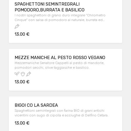
SPAGHETTONI SEMINTREGRALI
POMODORO,BURRATA E BASILICO
I nostri spaghettoni di grano duro integrale "Chilometro
Cinque" con salsa di pomodoro al naturale, burrata ed
emulsione al basilico a fine cottura
13.00 €
MEZZE MANICHE AL PESTO ROSSO VEGANO
Mezzemaniche Senatore Cappelli al pesto di mandorle,
pomodori secchi, olive taggiasche e basilico.
13.00 €
BIGOI CO LA SARDEA
Spaghettoni semintegrali con farina BIO di grani antichi
vicentini con sugo di cipolla e acciughe di Delfino Cetara.
13.00 €