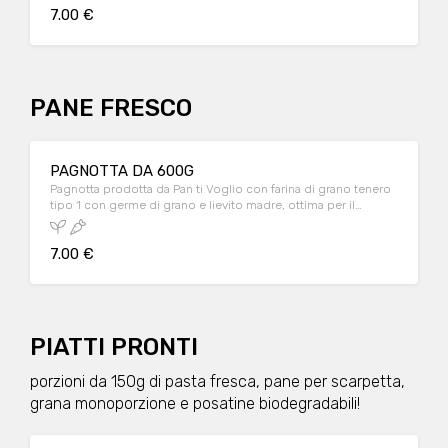
7.00 €
PANE FRESCO
PAGNOTTA DA 600G
Pagnotta prodotta da Pan ti Voglio con farina di grano tenero
tipo 1 con germe di grano e lievito madre, ottima per il
consumo in più giorni.
7.00 €
PIATTI PRONTI
porzioni da 150g di pasta fresca, pane per scarpetta,
grana monoporzione e posatine biodegradabili!