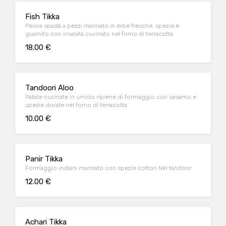
Fish Tikka
Pesce spada a pezzi marinato in erbe fresche, spezie e
guarnito con insalata cucinato nel forno di terracotta
18.00 €
Tandoori Aloo
Patate cucinate in umido ripiene di formaggio con sesamo e
spezie dorate nel forno di terracotta
10.00 €
Panir Tikka
Formaggio indiani marinato con spezie cotton Nel tandoor
12.00 €
Achari Tikka