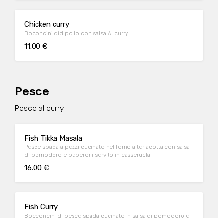
Chicken curry
Boconcini did pollo con salsa Al curry
11.00 €
Pesce
Pesce al curry
Fish Tikka Masala
Pesce spada a pezzi cucinato nel forno a terracotta con salsa
di pomodoro e peperoni servito in casseruola
16.00 €
Fish Curry
Bocconcini di pesce spada cucinato in salsa di pomodoro e