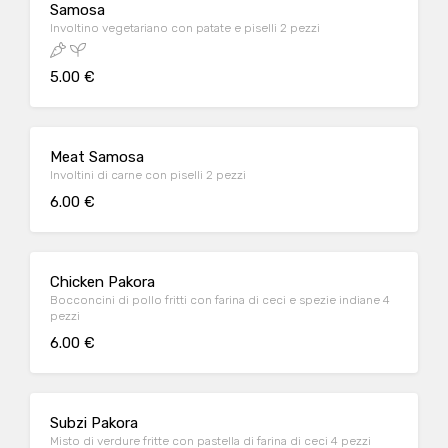
Samosa
Involtino vegetariano con patate e piselli 2 pezzi
5.00 €
Meat Samosa
Involtini di carne con piselli 2 pezzi
6.00 €
Chicken Pakora
Bocconcini di pollo fritti con farina di ceci e spezie indiane 4
pezzi
6.00 €
Subzi Pakora
Misto di verdure fritte con pastella di farina di ceci 4 pezzi