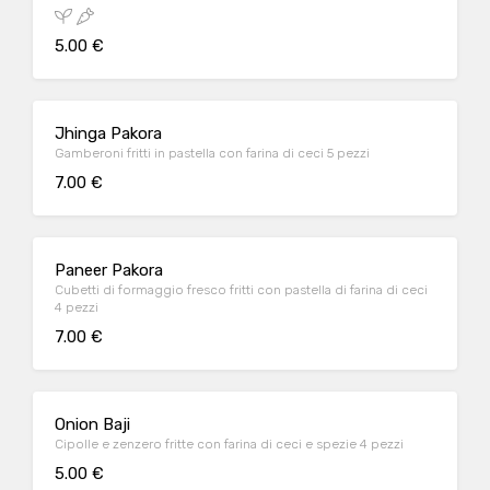
5.00 €
Jhinga Pakora
Gamberoni fritti in pastella con farina di ceci 5 pezzi
7.00 €
Paneer Pakora
Cubetti di formaggio fresco fritti con pastella di farina di ceci
4 pezzi
7.00 €
Onion Baji
Cipolle e zenzero fritte con farina di ceci e spezie 4 pezzi
5.00 €