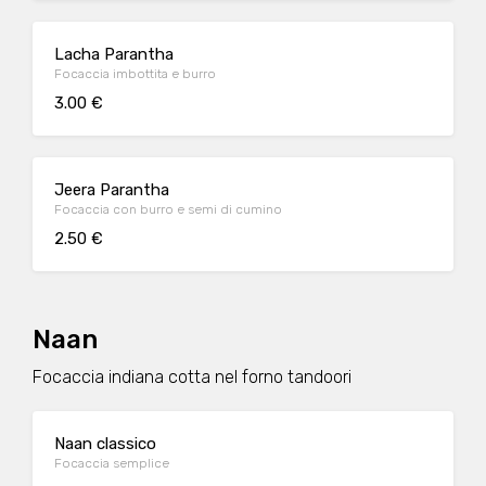
Lacha Parantha
Focaccia imbottita e burro
3.00 €
Jeera Parantha
Focaccia con burro e semi di cumino
2.50 €
Naan
Focaccia indiana cotta nel forno tandoori
Naan classico
Focaccia semplice