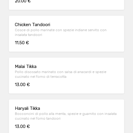
20.00 €
Chicken Tandoori
Cosce di pollo marinate con spezie indiane servito con
insalata tandoori
11.50 €
Malai Tikka
Pollo disossato marinato con salsa di anacardi e spezie
cucinato nel forno di terracotta
13.00 €
Haryali Tikka
Bocconcini di pollo alla menta, spezie e guarnito con insalata
cucinato nel forno tandoori
13.00 €