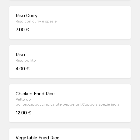
Riso Curry
Riso con curry e spezie
7.00 €
Riso
Riso bollito
4.00 €
Chicken Fried Rice
Petto do
pollon,cappuccino,carote,pepperoni,Coppola,spezie indiani
12.00 €
Vegetable Fried Rice