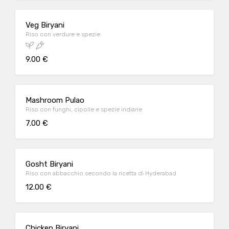
Veg Biryani
Riso con verdure e spezie
9.00 €
Mashroom Pulao
Riso con funghi, cipolle e spezie indiane
7.00 €
Gosht Biryani
Riso con abbacchio secondo la ricetta di Hyderabad
12.00 €
Chicken Biryani