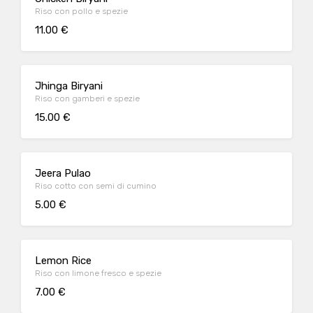
Riso con pollo e spezie
11.00 €
Jhinga Biryani
Riso con gamberi e spezie
15.00 €
Jeera Pulao
Riso cotto con semi di cumino
5.00 €
Lemon Rice
Riso con limone fresco e spezie
7.00 €