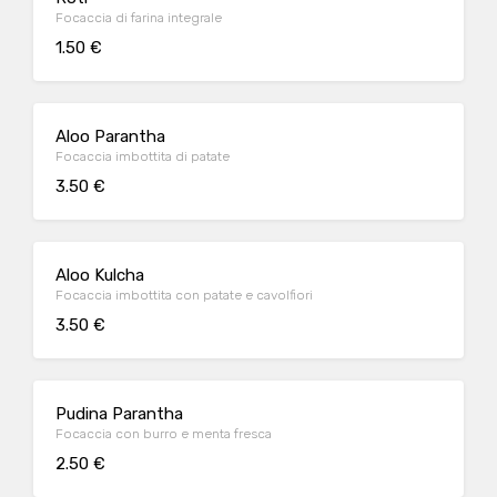
Focaccia di farina integrale
1.50 €
Aloo Parantha
Focaccia imbottita di patate
3.50 €
Aloo Kulcha
Focaccia imbottita con patate e cavolfiori
3.50 €
Pudina Parantha
Focaccia con burro e menta fresca
2.50 €