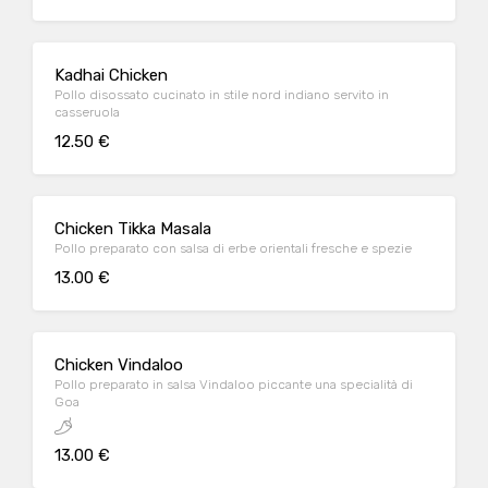
Kadhai Chicken
Pollo disossato cucinato in stile nord indiano servito in
casseruola
12.50 €
Chicken Tikka Masala
Pollo preparato con salsa di erbe orientali fresche e spezie
13.00 €
Chicken Vindaloo
Pollo preparato in salsa Vindaloo piccante una specialità di
Goa
13.00 €