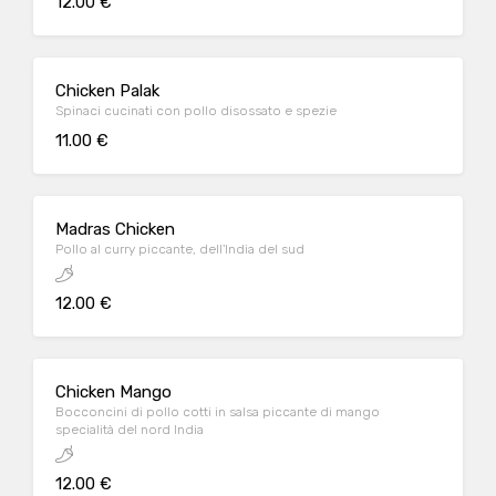
12.00 €
Chicken Palak
Spinaci cucinati con pollo disossato e spezie
11.00 €
Madras Chicken
Pollo al curry piccante, dell'India del sud
12.00 €
Chicken Mango
Bocconcini di pollo cotti in salsa piccante di mango
specialità del nord India
12.00 €