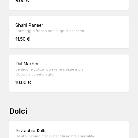
8.00 €
Shahi Paneer
Formaggio fresco con sugo di anacardi
11.50 €
Dal Makhni
Lenticche cotton con varie spezie indiani,
Coppola,cumino,aglio
10.00 €
Dolci
Pistachio Kulfi
Gelato indiano con pistacchi nostra specialità