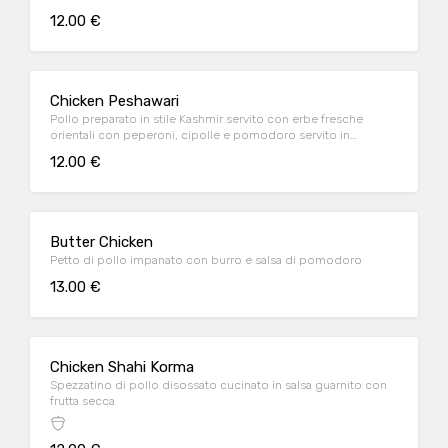
12.00 €
Chicken Peshawari
Pollo preparato in stile Kashmir servito con erbe fresche
orientali con peperoni, cipolle e pomodoro servito in
casseruola
12.00 €
Butter Chicken
Petto di pollo impanato con burro e salsa di pomodoro
13.00 €
Chicken Shahi Korma
Spezzatino di pollo disossato cucinato in salsa guarnito con
frutta secca