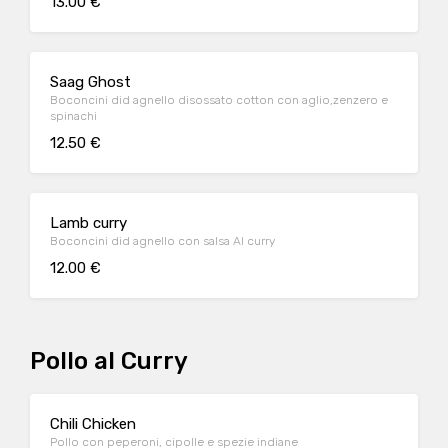
13.00 €
Saag Ghost
Boconcini did agnello disossato cotton con aglio,zenzero e
spinachi
12.50 €
Lamb curry
Boconcini did agnello con salsa Al curry
12.00 €
Pollo al Curry
Chili Chicken
Pollo con peperoni, cipolle e spezie indiane