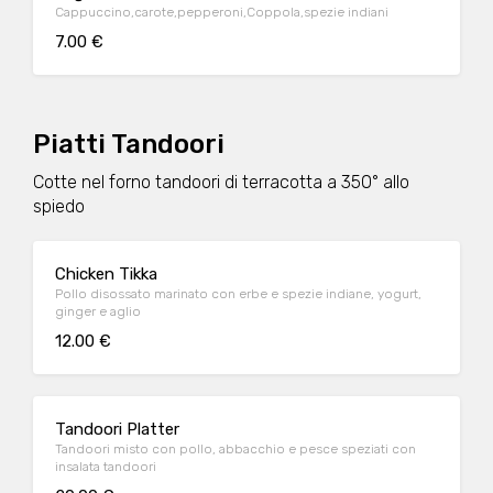
Cappuccino,carote,pepperoni,Coppola,spezie indiani
7.00 €
Piatti Tandoori
Cotte nel forno tandoori di terracotta a 350° allo
spiedo
Chicken Tikka
Pollo disossato marinato con erbe e spezie indiane, yogurt,
ginger e aglio
12.00 €
Tandoori Platter
Tandoori misto con pollo, abbacchio e pesce speziati con
insalata tandoori