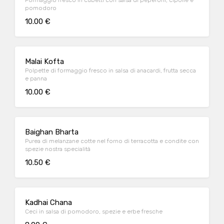
Formaggio fresco in cubetti con salsa di peperoni, cipolle e
pomodoro
10.00 €
Malai Kofta
Polpette di formaggio fresco in salsa di anacardi, frutta secca
e panna
10.00 €
Baighan Bharta
Purea di melanzane cotte nel forno di terracotta e condite con
spezie nostra specialità
10.50 €
Kadhai Chana
Ceci in salsa di pomodoro, spezie e erbe fresche