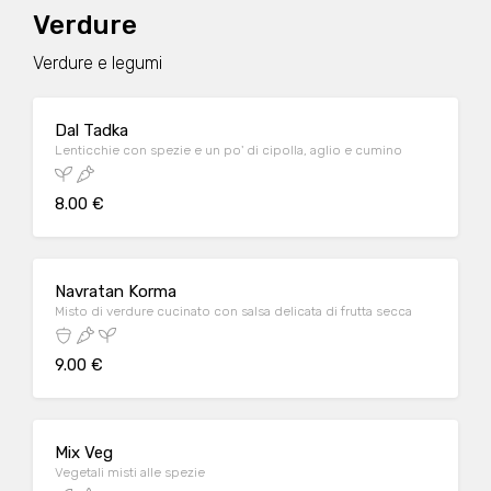
Verdure
Verdure e legumi
Dal Tadka
Lenticchie con spezie e un po' di cipolla, aglio e cumino
8.00 €
Navratan Korma
Misto di verdure cucinato con salsa delicata di frutta secca
9.00 €
Mix Veg
Vegetali misti alle spezie