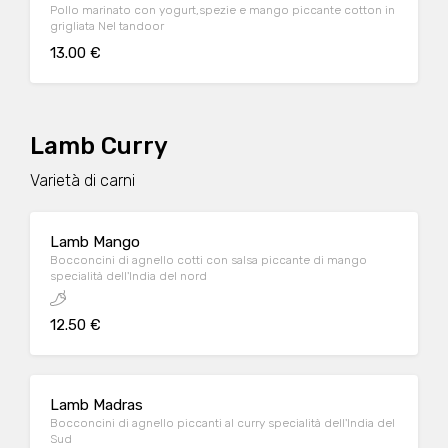
Pollo marinato con yogurt,spezie e mango piccante cotton in
grigliata Nel tandoor
13.00 €
Lamb Curry
Varietà di carni
Lamb Mango
Bocconcini di agnello cotti con salsa piccante di mango
specialità dell'India del nord
12.50 €
Lamb Madras
Bocconcini di agnello piccanti al curry specialità dell'India del
Sud