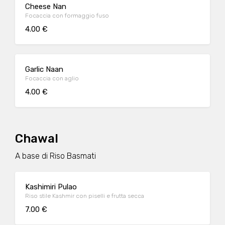
Cheese Nan
Focaccia con formaggio fuso
4.00 €
Garlic Naan
Focaccia con aglio
4.00 €
Chawal
A base di Riso Basmati
Kashimiri Pulao
Riso stile Kashmir con piselli e frutta secca
7.00 €