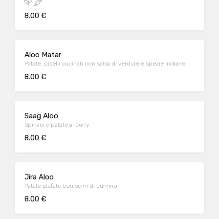
8.00 €
Aloo Matar
Patate, piselli cucinati con salsa di verdure e spezie indiane
8.00 €
Saag Aloo
Spinaci e patate al curry
8.00 €
Jira Aloo
Patate stufate con semi di cumino
8.00 €