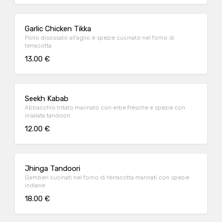
Garlic Chicken Tikka
Pollo disossato all'aglio e spezie cucinato nel forno di
terracotta
13.00 €
Seekh Kabab
Abbacchio tritato marinato con erbe fresche e spezie con
insalata tandoori
12.00 €
Jhinga Tandoori
Gamberi cucinati nel forno di terracotta marinati con spezie
indiane
18.00 €