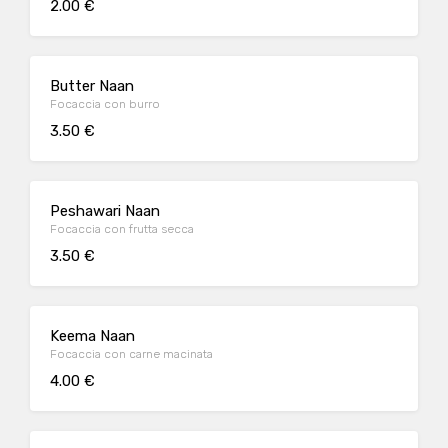
2.00 €
Butter Naan
Focaccia con burro
3.50 €
Peshawari Naan
Focaccia con frutta secca
3.50 €
Keema Naan
Focaccia con carne macinata
4.00 €