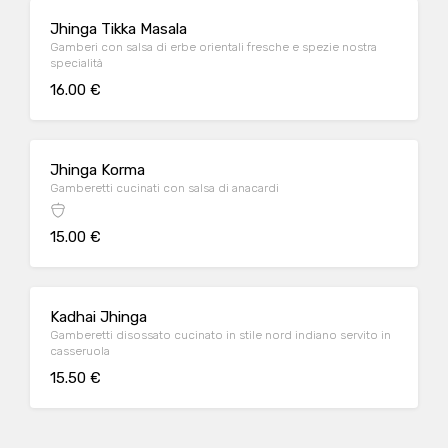
Jhinga Tikka Masala
Gamberi con salsa di erbe orientali fresche e spezie nostra
specialità
16.00 €
Jhinga Korma
Gamberetti cucinati con salsa di anacardi
15.00 €
Kadhai Jhinga
Gamberetti disossato cucinato in stile nord indiano servito in
casseruola
15.50 €