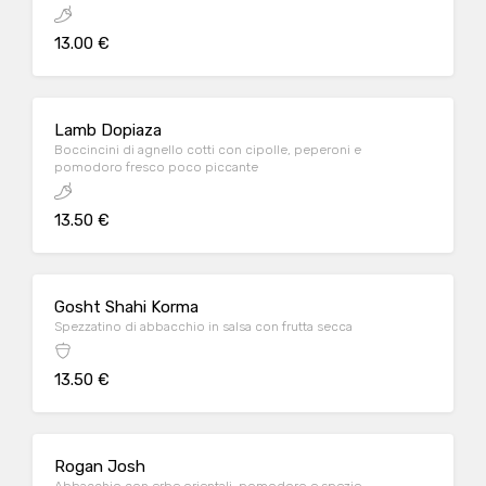
13.00 €
Lamb Dopiaza
Boccincini di agnello cotti con cipolle, peperoni e
pomodoro fresco poco piccante
13.50 €
Gosht Shahi Korma
Spezzatino di abbacchio in salsa con frutta secca
13.50 €
Rogan Josh