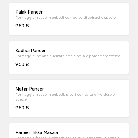
Palak Paneer
Formaggio fresco in cubetti con purea di spinaci e spezie
9.50 €
Kadhai Paneer
Formaggio indiano cucinato con cipolla e pomodoro fresco
9.50 €
Matar Paneer
Formaggio fresco in cubetti, piselli con salsa di verdure e
spezie
9.50 €
Paneer Tikka Masala