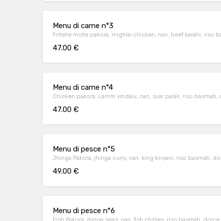
Menu di carne n°3
Fritelle miste pakora, mighlai chicken, nan, beef karahi, riso 
47.00 €
Menu di carne n°4
Chicken pakora, Lamm vindalu, nan, suar palak, riso basmati,
47.00 €
Menu di pesce n°5
Jhinga Pakora, jhinga curry, nan, king biryani, riso basmati, d
49.00 €
Menu di pesce n°6
Fish Pakora, jhinga saag, nan, fish chillies, riso basmati, dolce