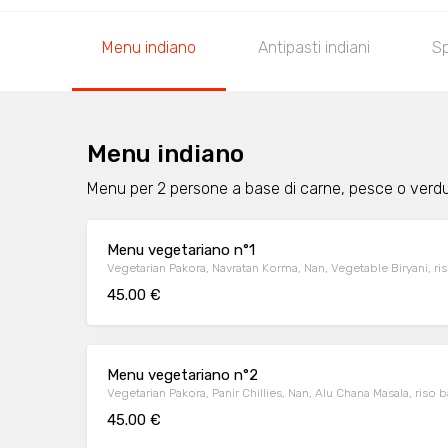
Menu indiano
Antipasti indiani
Sp
Menu indiano
Menu per 2 persone a base di carne, pesce o verdu
Menu vegetariano n°1
Vegetarian Pakora, Navratan Korma, Nan, Vegetable Biryani, ri
45.00 €
Menu vegetariano n°2
Vegetarian Pakora, Panir Chillies, Nan, Alu Chana Masala, riso 
45.00 €