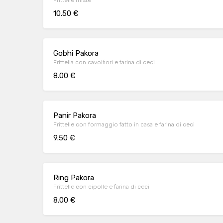
Frittelle miste
10.50 €
Gobhi Pakora
Frittella con cavolfiori e farina di ceci
8.00 €
Panir Pakora
Frittelle con formaggio fatto in casa e farina di ceci
9.50 €
Ring Pakora
Frittelle con cipolle e farina di ceci
8.00 €