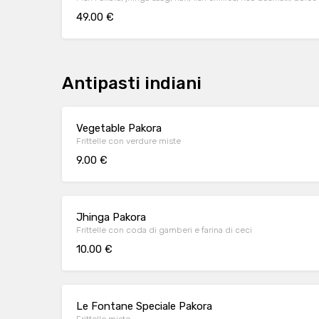
49.00 €
Antipasti indiani
Vegetable Pakora
Frittelle con verdure miste
9.00 €
Jhinga Pakora
Frittelle con coda di gamberi e farina di ceci
10.00 €
Le Fontane Speciale Pakora