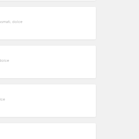
basmati, dolce
 dolce
olce