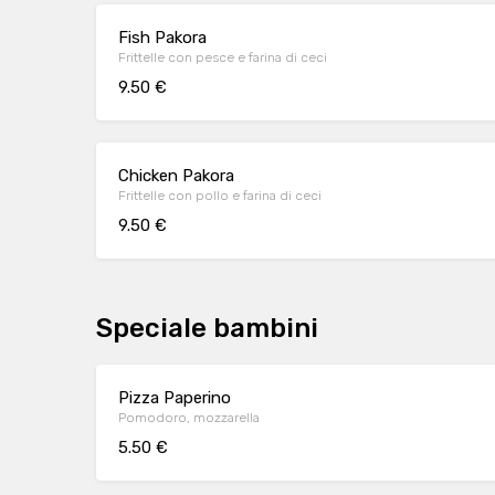
Fish Pakora
Frittelle con pesce e farina di ceci
9.50 €
Chicken Pakora
Frittelle con pollo e farina di ceci
9.50 €
Speciale bambini
Pizza Paperino
Pomodoro, mozzarella
5.50 €