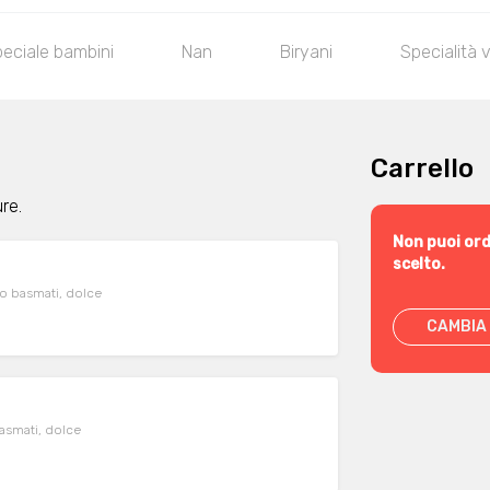
eciale bambini
Nan
Biryani
Specialità 
Carrello
re.
Non puoi ord
scelto.
so basmati, dolce
CAMBIA 
basmati, dolce