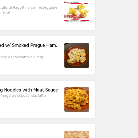
tiglia di Fagottino per festeggiare
 menù!
illed w/ Smoked Prague Ham,
pone e Prosciutto di Praga
gg Noodles with Meat Sauce
il ragù della Locanda, fatto