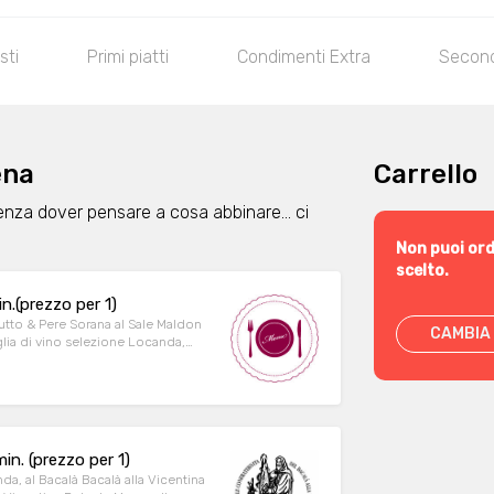
sti
Primi piatti
Condimenti Extra
Secondi
ena
Carrello
enza dover pensare a cosa abbinare... ci
Non puoi ord
scelto.
n.(prezzo per 1)
utto & Pere Sorana al Sale Maldon
CAMBIA 
n. (prezzo per 1)
a, al Bacalà Bacalà alla Vicentina