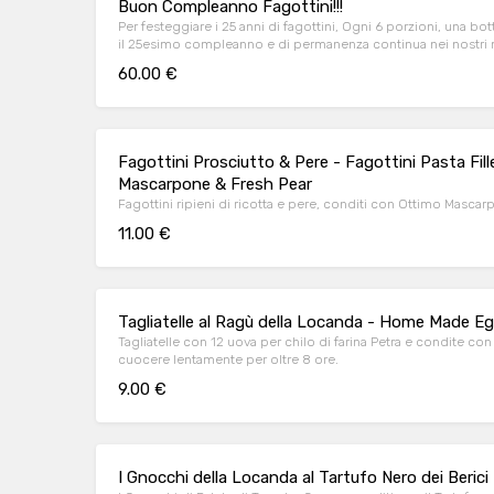
Buon Compleanno Fagottini!!!
Per festeggiare i 25 anni di fagottini, Ogni 6 porzioni, una bot
il 25esimo compleanno e di permanenza continua nei nostri
60.00 €
Fagottini Prosciutto & Pere - Fagottini Pasta F
Mascarpone & Fresh Pear
Fagottini ripieni di ricotta e pere, conditi con Ottimo Mascar
11.00 €
Tagliatelle al Ragù della Locanda - Home Made E
Tagliatelle con 12 uova per chilo di farina Petra e condite con 
cuocere lentamente per oltre 8 ore.
9.00 €
I Gnocchi della Locanda al Tartufo Nero dei Berici