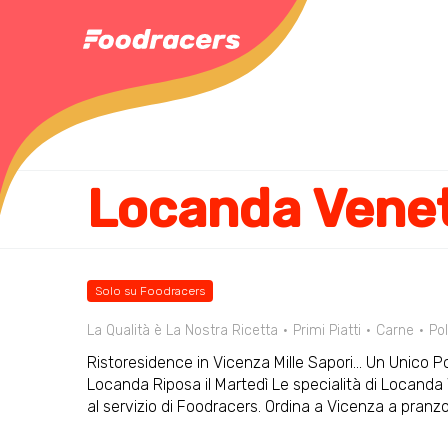
Locanda Vene
Solo su Foodracers
La Qualità è La Nostra Ricetta
Primi Piatti
Carne
Po
Ristoresidence in Vicenza Mille Sapori... Un Unico P
Locanda Riposa il Martedì Le specialità di Locanda
al servizio di Foodracers. Ordina a Vicenza a pran