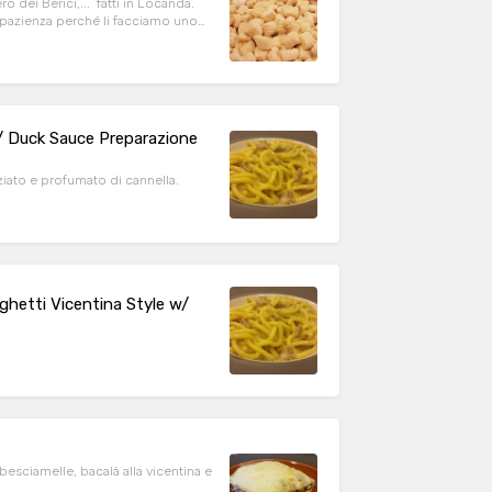
o dei Berici,... fatti in Locanda.
ta pazienza perché li facciamo uno
 w/ Duck Sauce Preparazione
eziato e profumato di cannella.
aghetti Vicentina Style w/
n besciamelle, bacalà alla vicentina e