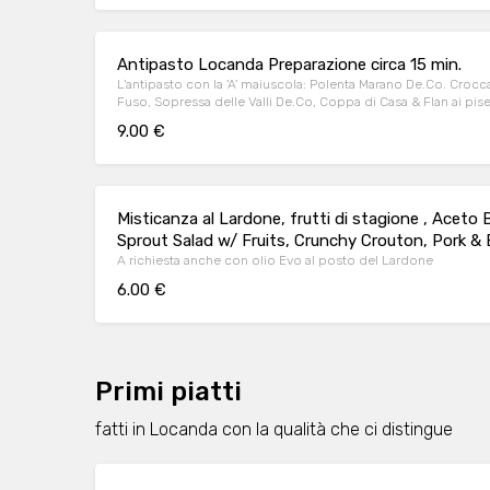
Antipasto Locanda Preparazione circa 15 min.
L'antipasto con la 'A' maiuscola: Polenta Marano De.Co. Croc
Fuso, Sopressa delle Valli De.Co, Coppa di Casa & Flan ai pisel
9.00 €
Misticanza al Lardone, frutti di stagione , Aceto
Sprout Salad w/ Fruits, Crunchy Crouton, Pork & 
A richiesta anche con olio Evo al posto del Lardone
6.00 €
Primi piatti
fatti in Locanda con la qualità che ci distingue