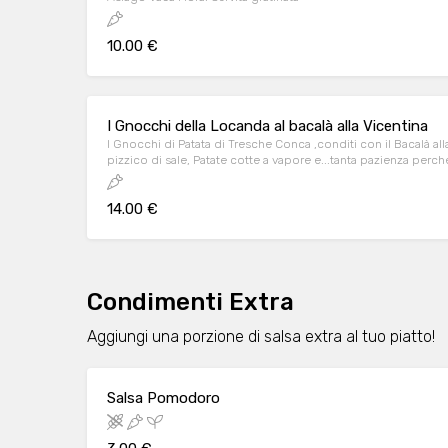
10.00 €
I Gnocchi della Locanda al bacalà alla Vicentina
I Gnocchi di Patata di Tresche Conca ,conditi con il Bacalà alla
pizzico di sale, Patate cotte a vapore e...tanta pazienza perc
14.00 €
Condimenti Extra
Aggiungi una porzione di salsa extra al tuo piatto!
Salsa Pomodoro