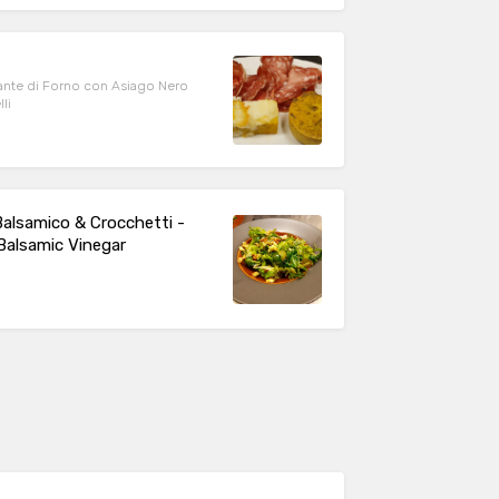
cante di Forno con Asiago Nero
li
 Balsamico & Crocchetti -
Balsamic Vinegar