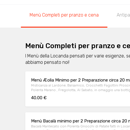
Menù Completi per pranzo e cena
Antipa
Menù Completi per pranzo e c
I Menù della Locanda pensati per varie esigenze, s
abbiamo pensato noi!
Menù Æolia Minimo per 2 Preparazione circa 20 mi
Misticanza al Lardone, Balsamico, Crocchetti Fagottini Prosci
Polenta Marano , Fregolotta, Al Sabato, in omaggio una bottiglia di vino selezione Locanda,
ogni 2 menù ordinati.
40.00 €
Menù Bacalà minimo per 2 Preparazione circa 20 mi
Bacalà Mantecato con Polenta Gnocchi di Patate fatti in Locand