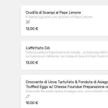
Crudità di Scampi al Pepe Limone
4 Scampi sgusciati con spolvero di Pepe Limone
12.00 €
L'affettato Ciò
Tutte Eccellenze Rigorosamente Venete... La Sopressa delle Val
La Culaccia di Villafranca , La Coppa di Casa & Il Gran Crud
Sottoli.
13.00 €
Croccante di Uova Tartufato & Fonduta di Asiago
Truffled Eggs w/ Cheese Foundue Preparazione ci
Croccante fillo pasta ripiena di asiago nero, uovo e tartufo ner
10.00 €