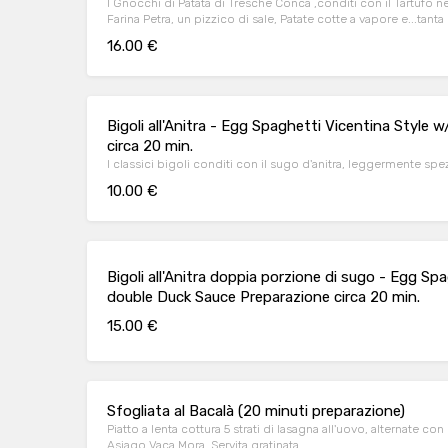
I Gnocchi di Patata di Tresche Conca ,conditi con il Tartufo ner
Farina Petra, un pizzico di sale, Patate cotte a vapore e...tan
per uno.
16.00 €
Bigoli all'Anitra - Egg Spaghetti Vicentina Style
circa 20 min.
I classici bigoli conditi con il sugo d'anitra, leggermente sp
10.00 €
Bigoli all'Anitra doppia porzione di sugo - Egg Sp
double Duck Sauce Preparazione circa 20 min.
15.00 €
Sfogliata al Bacalà (20 minuti preparazione)
Piatto a lenta cottura 5 strati di lasagna all'uovo, alternate co
Asiago Vaca Mora. Servita gratinata