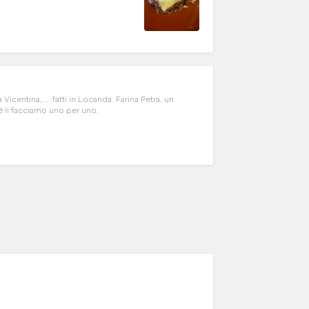
 Vicentina,... fatti in Locanda. Farina Petra, un
hé li facciamo uno per uno.