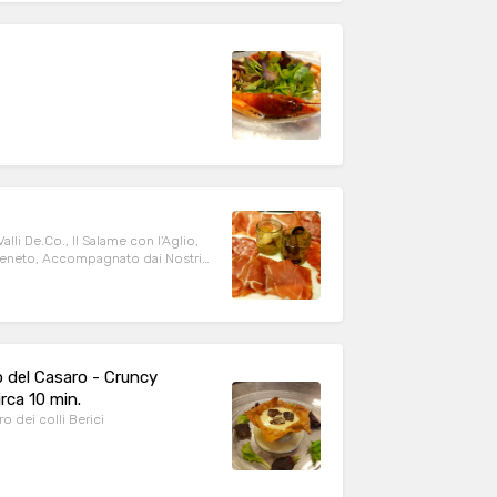
li De.Co., Il Salame con l'Aglio,
o Veneto, Accompagnato dai Nostri
 del Casaro - Cruncy
rca 10 min.
o dei colli Berici