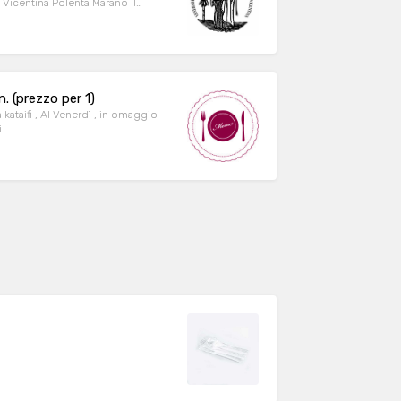
 Vicentina Polenta Marano Il
. (prezzo per 1)
 kataifi , Al Venerdì , in omaggio
.