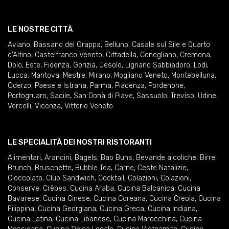
LE NOSTRE CITTÀ
Aviano
,
Bassano del Grappa
,
Belluno
,
Casale sul Sile e Quarto
d'Altino
,
Castelfranco Veneto
,
Cittadella
,
Conegliano
,
Cremona
,
Dolo
,
Este
,
Fidenza
,
Gorizia
,
Jesolo
,
Lignano Sabbiadoro
,
Lodi
,
Lucca
,
Mantova
,
Mestre
,
Mirano
,
Mogliano Veneto
,
Montebelluna
,
Oderzo
,
Paese e Istrana
,
Parma
,
Piacenza
,
Pordenone
,
Portogruaro
,
Sacile
,
San Donà di Piave
,
Sassuolo
,
Treviso
,
Udine
,
Vercelli
,
Vicenza
,
Vittorio Veneto
LE SPECIALITÀ DEI NOSTRI RISTORANTI
Alimentari
,
Arancini
,
Bagels
,
Bao Buns
,
Bevande alcoliche
,
Birre
,
Brunch
,
Bruschette
,
Bubble Tea
,
Carne
,
Ceste Natalizie
,
Cioccolato
,
Club Sandwich
,
Cocktail
,
Colazioni
,
Colazioni
,
Conserve
,
Crêpes
,
Cucina Araba
,
Cucina Balcanica
,
Cucina
Bavarese
,
Cucina Cinese
,
Cucina Coreana
,
Cucina Creola
,
Cucina
Filippina
,
Cucina Georgiana
,
Cucina Greca
,
Cucina Indiana
,
Cucina Latina
,
Cucina Libanese
,
Cucina Marocchina
,
Cucina