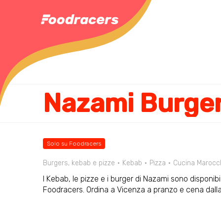
Nazami Burge
Solo su Foodracers
Burgers, kebab e pizze
Kebab
Pizza
Cucina Marocc
I Kebab, le pizze e i burger di Nazami sono disponibi
Foodracers. Ordina a Vicenza a pranzo e cena dal