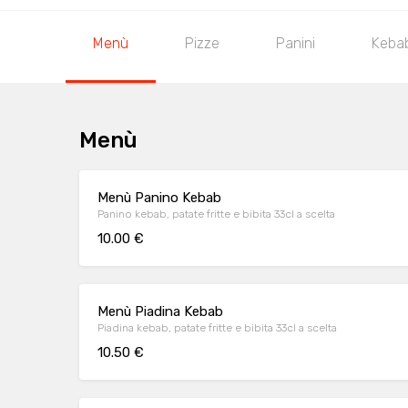
Menù
Pizze
Panini
Keba
Menù
Menù Panino Kebab
Panino kebab, patate fritte e bibita 33cl a scelta
10.00 €
Menù Piadina Kebab
Piadina kebab, patate fritte e bibita 33cl a scelta
10.50 €