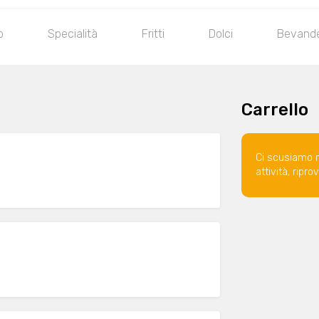
b
Specialità
Fritti
Dolci
Bevand
Carrello
Ci scusiamo 
attività, ripr