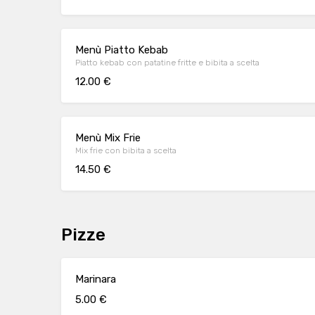
Menù Piatto Kebab
Piatto kebab con patatine fritte e bibita a scelta
12.00 €
Menù Mix Frie
Mix frie con bibita a scelta
14.50 €
Pizze
Marinara
5.00 €