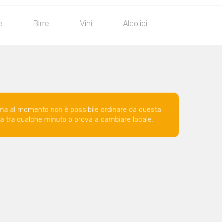
e
Birre
Vini
Alcolici
ma al momento non è possibile ordinare da questa
ova tra qualche minuto o prova a cambiare locale.