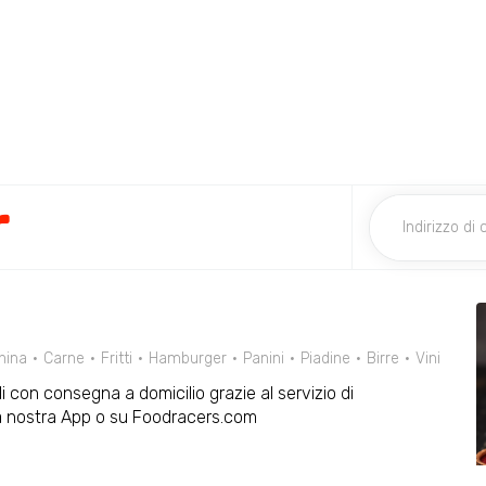
r
hina
Carne
Fritti
Hamburger
Panini
Piadine
Birre
Vini
li con consegna a domicilio grazie al servizio di
la nostra App o su Foodracers.com