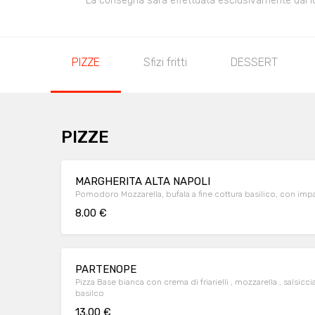
La consegna sarà effettuata esclusivamente dal loca
PIZZE
Sfizi fritti
DESSERT
PIZZE
MARGHERITA ALTA NAPOLI
Pomodoro Mozzarella, bufala a fine cottura basilico, con imp
8.00 €
PARTENOPE
Pizza Base bianca con crema di friarielli , mozzarella , salsicc
basilco
13.00 €