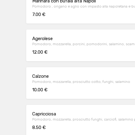
Marinara con bufala alta Napoli
Pomodoro , origano e aglio con impasto alla napoletana e buf
7.00 €
Agerolese
Pomodoro, mozzarella, porcini, pomodorini, salamino, scamor
12.00 €
Calzone
Pomodoro, mozzarella, prosciutto cotto, funghi, salamino
10.00 €
Capricciosa
Pomodoro, mozzarella, prosciutto funghi, carciofi, salamino
8.50 €