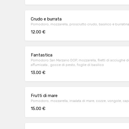
Crudo e burrata
Pomodoro, mozzarella, prosciutto crudo, basilico e burratina 
12.00 €
Fantastica
Pomodoro San Marzano DOP, mozzarella, filetti di acciughe de
affumicata , gocce di pesto, foglie di basilico
13.00 €
Frutti di mare
Pomodoro, mozzarella, insalata di mare, cozze, vongole, cap
15.00 €