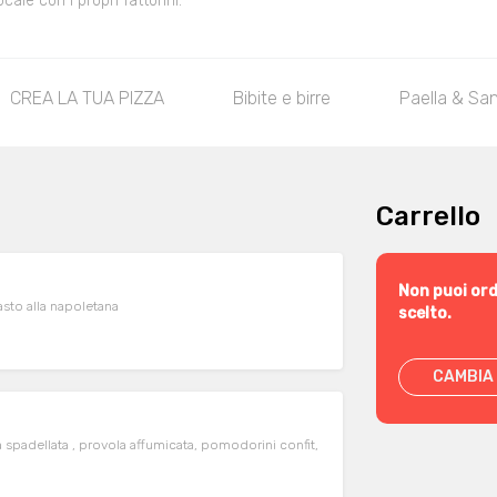
le con i propri fattorini.
CREA LA TUA PIZZA
Bibite e birre
Paella & San
Carrello
Non puoi ord
asto alla napoletana
scelto.
CAMBIA 
ia spadellata , provola affumicata, pomodorini confit,