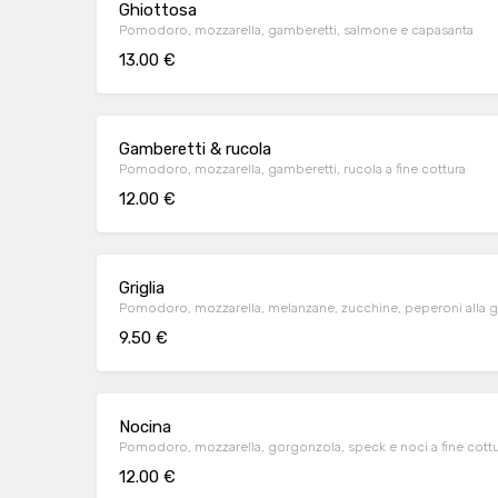
Ghiottosa
Pomodoro, mozzarella, gamberetti, salmone e capasanta
13.00 €
Gamberetti & rucola
Pomodoro, mozzarella, gamberetti, rucola a fine cottura
12.00 €
Griglia
Pomodoro, mozzarella, melanzane, zucchine, peperoni alla gr
9.50 €
Nocina
Pomodoro, mozzarella, gorgonzola, speck e noci a fine cott
12.00 €