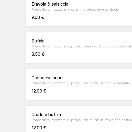
Diavola & salsiccia
Pomodoro, mozzarella, salamino piccante e salsiccia
9.00 €
Bufala
Pomodoro, mozzarella, pomodorini in cottura, bufala e basilic
8.50 €
Canadese super
Pomodoro, mozzarella, prosciutto cotto, salamino piccante, 
12.00 €
Crudo e bufala
Pomodoro, mozzarella, prosciutto crudo, bufala a fine cottura
12.00 €