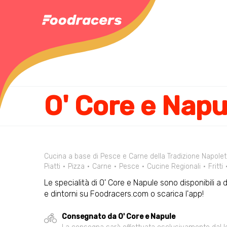
O' Core e Napu
Cucina a base di Pesce e Carne della Tradizione Napolet
Piatti
Pizza
Carne
Pesce
Cucine Regionali
Fritti
Le specialità di O' Core e Napule sono disponibili a 
e dintorni su Foodracers.com o scarica l'app!
Consegnato da O' Core e Napule