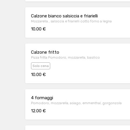
Calzone bianco salsiccia e friarielli
Mozzarella , salsiccia e friarielli cotto forno a legna
10.00 €
Calzone fritto
Pizza fritta Pomodoro, mozzarella, basilico
Solo cena
10.00 €
4 formaggi
Pomodoro, mozzarella, asiago, emmenthal, gorgonzola
12.00 €