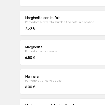
Margherita con bufala
Pomodoro Mozzarella, bufala a fine cottura e basilico
7.50 €
Margherita
Pomodoro e mozzarella
6.50 €
Marinara
Pomodoro , origano e aglio
6.00 €