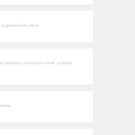
pugliese a fine cottura
l Cantabrico, pomodorini confit , burratina
asanta