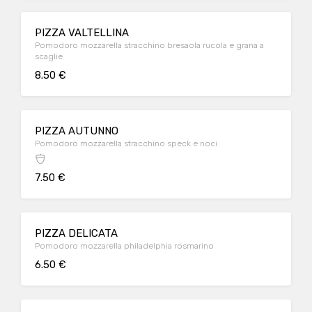
PIZZA VALTELLINA
Pomodoro mozzarella stracchino bresaola rucola e grana a
scaglie
8.50 €
PIZZA AUTUNNO
Pomodoro mozzarella stracchino speck e noci
7.50 €
PIZZA DELICATA
Pomodoro mozzarella philadelphia rosmarino
6.50 €