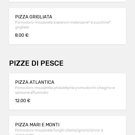
PIZZA GRIGLIATA
Pomodoro mozzarella peperoni melanzane* e zucchine*
grigliate
8.00 €
PIZZE DI PESCE
PIZZA ATLANTICA
Pomodoro mozzarella philadelphia pomodorini ciliegino e
salmone affumicato
12.00 €
PIZZA MARI E MONTI
Pomodoro mozzarella funghi champignons tonno e