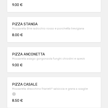
9.00 €
PIZZA STANGA
Mozzarella Brie radicchio rosso e porchetta trevigiana
8.00 €
PIZZA ANCONETTA
Mozzarella asiago gorgonzola funghi chiodini e speck
9.00 €
PIZZA CASALE
Mozzarella stracchino friarielli* salsiccia e grana a scaglie
8.50 €