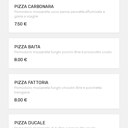
PIZZA CARBONARA
Pomodoro mozzarella uovo panna pancetta affumicata e
grana a scaglie
7.50 €
PIZZA BAITA
Pomodoro mozzarella funghi porcini Brie e prosciutto crudo
8.00 €
PIZZA FATTORIA
Pomodoro mozzarella funghi chiodini Brie e porchetta
trevigiana
8.00 €
PIZZA DUCALE