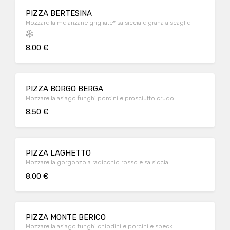
PIZZA BERTESINA
Mozzarella melanzane grigliate* salsiccia e grana a scaglie
8.00 €
PIZZA BORGO BERGA
Mozzarella asiago funghi porcini e prosciutto crudo
8.50 €
PIZZA LAGHETTO
Mozzarella gorgonzola radicchio rosso e salsiccia
8.00 €
PIZZA MONTE BERICO
Mozzarella asiago funghi chiodini e porcini e speck