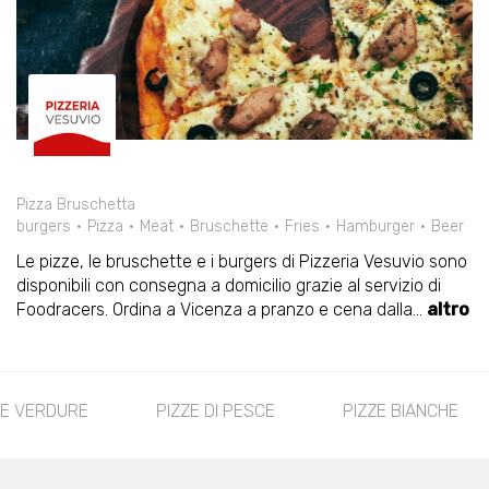
Pizza Bruschetta
burgers
Pizza
Meat
Bruschette
Fries
Hamburger
Beer
Le pizze, le bruschette e i burgers di Pizzeria Vesuvio sono
disponibili con consegna a domicilio grazie al servizio di
Foodracers. Ordina a Vicenza a pranzo e cena dalla
...
altro
LE VERDURE
PIZZE DI PESCE
PIZZE BIANCHE