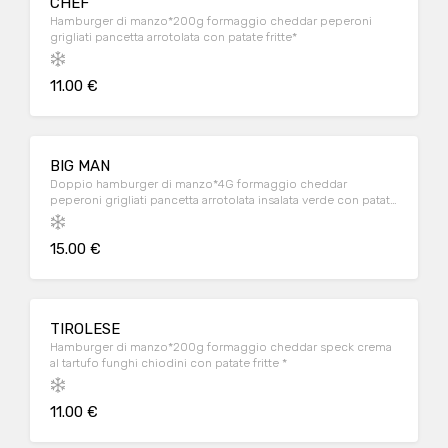
CHEF
Hamburger di manzo*200g formaggio cheddar peperoni
grigliati pancetta arrotolata con patate fritte*
11.00 €
BIG MAN
Doppio hamburger di manzo*4G formaggio cheddar
peperoni grigliati pancetta arrotolata insalata verde con patate
fritte*
15.00 €
TIROLESE
Hamburger di manzo*200g formaggio cheddar speck crema
al tartufo funghi chiodini con patate fritte *
11.00 €