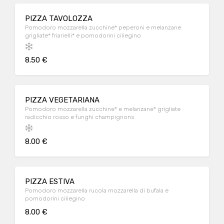
PIZZA TAVOLOZZA
Pomodoro mozzarella zucchine* peperoni e melanzane
grigliate* friarielli* e pomodorini ciliegino
8.50 €
PIZZA VEGETARIANA
Pomodoro mozzarella zucchine* e melanzane* grigliate
radicchio rosso e funghi champignons
8.00 €
PIZZA ESTIVA
Pomodoro mozzarella rucola mozzarella di bufala e
pomodorini ciliegino
8.00 €