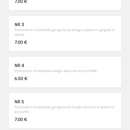
7.00 €
NR 3
Pomodoro mozzarella gorgonzola asiago peperoni grigliati e
speck
7.00 €
NR 4
Pomodoro mozzarella asiago salsiccia e porchetta
6.50 €
NR 5
Pomodoro mozzarella gorgonzola funghi chiodini e salamino
piccante
7.00 €