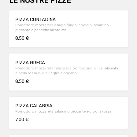
LE NOSTRE PIZZE
PIZZA CONTADINA
Pomodoro mozzarella asiago funghi chiodini salamino
piccante e pancetta arrotolata
8.50 €
PIZZA GRECA
Pomodoro mozzarella feta greca pomodorini olive kalamata
cipolla rossa olio all' aglio e origano
8.50 €
PIZZA CALABRIA
Pomodoro mozzarella salamino piccante e cipolla rossa
7.00 €