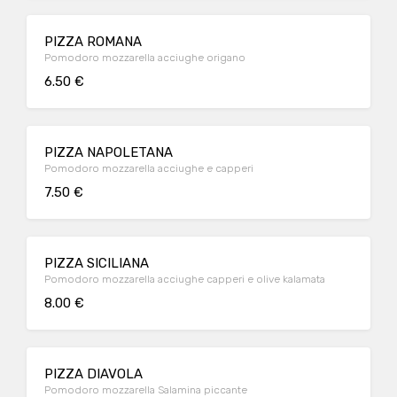
PIZZA ROMANA
Pomodoro mozzarella acciughe origano
6.50 €
PIZZA NAPOLETANA
Pomodoro mozzarella acciughe e capperi
7.50 €
PIZZA SICILIANA
Pomodoro mozzarella acciughe capperi e olive kalamata
8.00 €
PIZZA DIAVOLA
Pomodoro mozzarella Salamina piccante