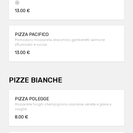
13.00 €
PIZZA PACIFICO
Pomodoro mozzarella stracchino gamberetti salmone
affumicato e rucola
13.00 €
PIZZE BIANCHE
PIZZA POLEGGE
Mozzarella funghi champignons sopressa veneta e grana a
scaglie
8.00 €