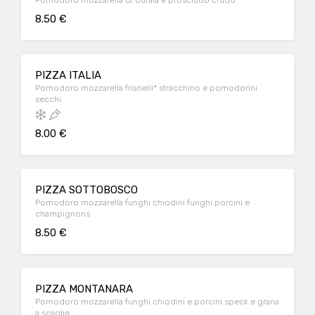
Pomodoro mozzarella di bufala e prosciutto crudo
8.50 €
PIZZA ITALIA
Pomodoro mozzarella friarielli* stracchino e pomodorini
secchi
8.00 €
PIZZA SOTTOBOSCO
Pomodoro mozzarella funghi chiodini funghi porcini e
champignons
8.50 €
PIZZA MONTANARA
Pomodoro mozzarella funghi chiodini e porcini speck e grana
a scaglie