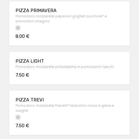
PIZZA PRIMAVERA
Pomodoro mozzarella peperoni grigliati zucchine* e
pomodori ciliegino
8.00 €
PIZZA LIGHT
Pomodoro mozzarella philadelphia e pomodorini secchi
7.50 €
PIZZA TREVI
Pomodoro mozzarella friarielli* radicchio rosso e grana a
scaglie
7.50 €