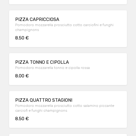
PIZZA CAPRICCIOSA
Pomodoro mozzarella prosciutto cotto carciofini e funghi
champignons
8.50 €
PIZZA TONNO E CIPOLLA
Pomodoro mozzarella tonno e cipolla rossa
8.00 €
PIZZA QUATTRO STAGIONI
Pomodoro mozzarella prosciutto cotto salamino piccante
carciofi e funghi champignons
8.50 €