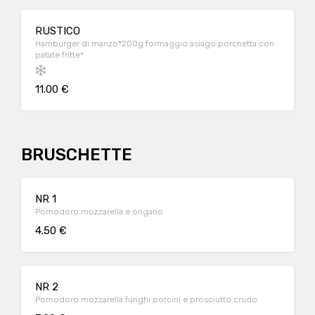
RUSTICO
Hamburger di manzo*200g formaggio asiago porchetta con
patate fritte*
11.00 €
BRUSCHETTE
NR 1
Pomodoro mozzarella e origano
4.50 €
NR 2
Pomodoro mozzarella funghi porcini e prosciutto crudo