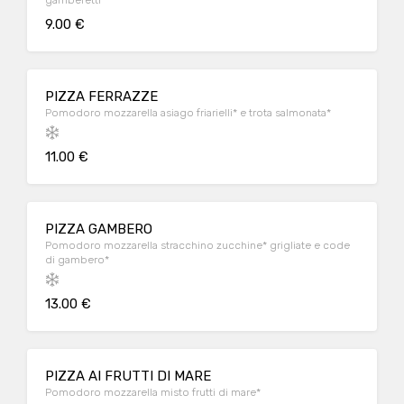
gamberetti
9.00 €
PIZZA FERRAZZE
Pomodoro mozzarella asiago friarielli* e trota salmonata*
11.00 €
PIZZA GAMBERO
Pomodoro mozzarella stracchino zucchine* grigliate e code
di gambero*
13.00 €
PIZZA AI FRUTTI DI MARE
Pomodoro mozzarella misto frutti di mare*