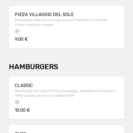
PIZZA VILLAGGIO DEL SOLE
Mozzarella stracchino funghi porcini friarielli* prosciutto
crudo e grana a scaglie
9.00 €
HAMBURGERS
CLASSIC
Hamburger di manzo*200g formaggio cheddar pomodoro a
fette insalata verde con patate fritte*
10.00 €