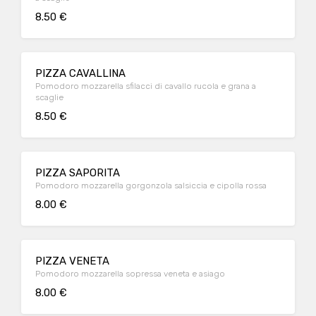
8.50 €
PIZZA CAVALLINA
Pomodoro mozzarella sfilacci di cavallo rucola e grana a
scaglie
8.50 €
PIZZA SAPORITA
Pomodoro mozzarella gorgonzola salsiccia e cipolla rossa
8.00 €
PIZZA VENETA
Pomodoro mozzarella sopressa veneta e asiago
8.00 €