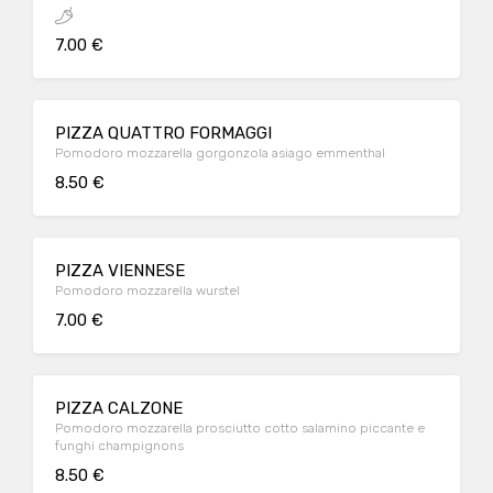
7.00 €
PIZZA QUATTRO FORMAGGI
Pomodoro mozzarella gorgonzola asiago emmenthal
8.50 €
PIZZA VIENNESE
Pomodoro mozzarella wurstel
7.00 €
PIZZA CALZONE
Pomodoro mozzarella prosciutto cotto salamino piccante e
funghi champignons
8.50 €