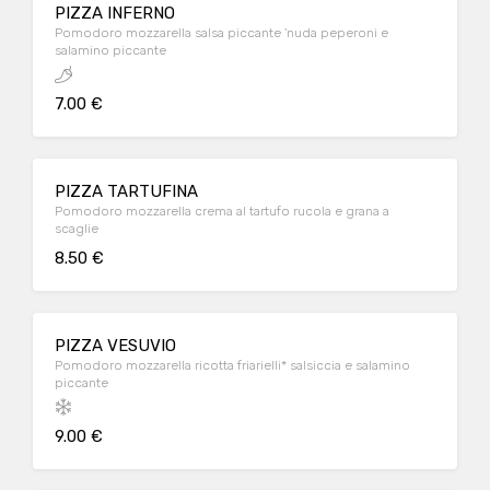
PIZZA INFERNO
Pomodoro mozzarella salsa piccante 'nuda peperoni e
salamino piccante
7.00 €
PIZZA TARTUFINA
Pomodoro mozzarella crema al tartufo rucola e grana a
scaglie
8.50 €
PIZZA VESUVIO
Pomodoro mozzarella ricotta friarielli* salsiccia e salamino
piccante
9.00 €