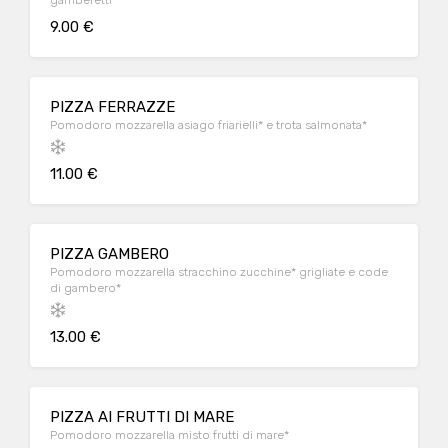
gamberetti
9.00 €
PIZZA FERRAZZE
Pomodoro mozzarella asiago friarielli* e trota salmonata*
11.00 €
PIZZA GAMBERO
Pomodoro mozzarella stracchino zucchine* grigliate e code
di gambero*
13.00 €
PIZZA AI FRUTTI DI MARE
Pomodoro mozzarella misto frutti di mare*