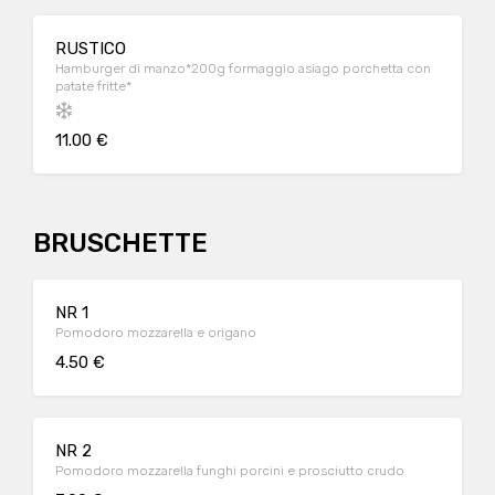
RUSTICO
Hamburger di manzo*200g formaggio asiago porchetta con
patate fritte*
11.00 €
BRUSCHETTE
NR 1
Pomodoro mozzarella e origano
4.50 €
NR 2
Pomodoro mozzarella funghi porcini e prosciutto crudo