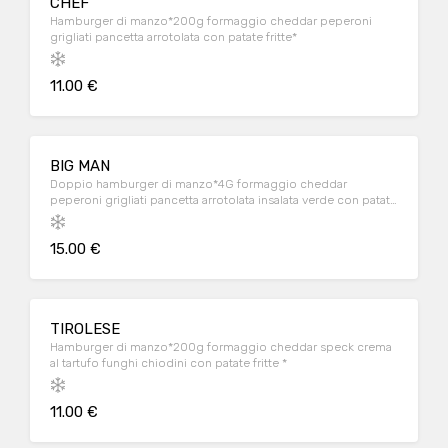
CHEF
Hamburger di manzo*200g formaggio cheddar peperoni
grigliati pancetta arrotolata con patate fritte*
11.00 €
BIG MAN
Doppio hamburger di manzo*4G formaggio cheddar
peperoni grigliati pancetta arrotolata insalata verde con patate
fritte*
15.00 €
TIROLESE
Hamburger di manzo*200g formaggio cheddar speck crema
al tartufo funghi chiodini con patate fritte *
11.00 €