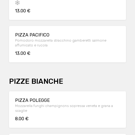
13.00 €
PIZZA PACIFICO
Pomodoro mozzarella stracchino gamberetti salmone
affumicato e rucola
13.00 €
PIZZE BIANCHE
PIZZA POLEGGE
Mozzarella funghi champignons sopressa veneta e grana a
scaglie
8.00 €