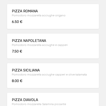
PIZZA ROMANA
Pomodoro mozzarella acciughe origano
6.50 €
PIZZA NAPOLETANA
Pomodoro mozzarella acciughe e capperi
7.50 €
PIZZA SICILIANA
Pomodoro mozzarella acciughe capperi e olive kalamata
8.00 €
PIZZA DIAVOLA
Pomodoro mozzarella Salamina piccante