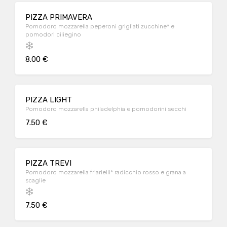
PIZZA PRIMAVERA
Pomodoro mozzarella peperoni grigliati zucchine* e
pomodori ciliegino
8.00 €
PIZZA LIGHT
Pomodoro mozzarella philadelphia e pomodorini secchi
7.50 €
PIZZA TREVI
Pomodoro mozzarella friarielli* radicchio rosso e grana a
scaglie
7.50 €