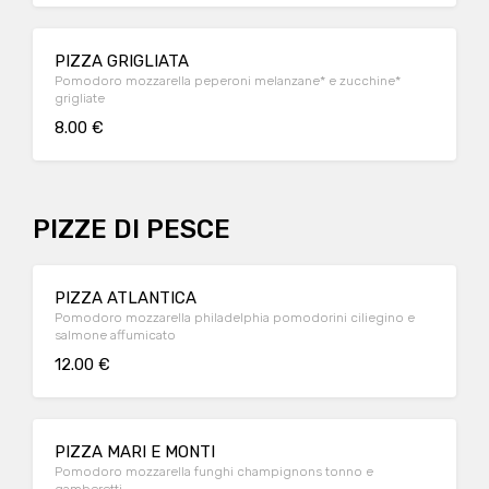
PIZZA GRIGLIATA
Pomodoro mozzarella peperoni melanzane* e zucchine*
grigliate
8.00 €
PIZZE DI PESCE
PIZZA ATLANTICA
Pomodoro mozzarella philadelphia pomodorini ciliegino e
salmone affumicato
12.00 €
PIZZA MARI E MONTI
Pomodoro mozzarella funghi champignons tonno e