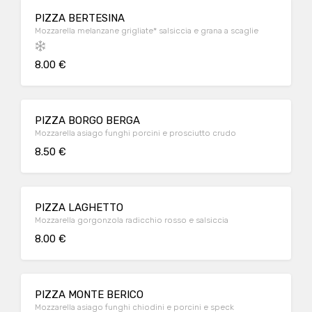
PIZZA BERTESINA
Mozzarella melanzane grigliate* salsiccia e grana a scaglie
8.00 €
PIZZA BORGO BERGA
Mozzarella asiago funghi porcini e prosciutto crudo
8.50 €
PIZZA LAGHETTO
Mozzarella gorgonzola radicchio rosso e salsiccia
8.00 €
PIZZA MONTE BERICO
Mozzarella asiago funghi chiodini e porcini e speck