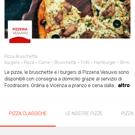
Pizza Bruschetta
burgers
Pizza
Carne
Bruschette
Fritti
Hamburger
Birre
Le pizze, le bruschette e i burgers di Pizzeria Vesuvio sono
disponibili con consegna a domicilio grazie al servizio di
Foodracers. Ordina a Vicenza a pranzo e cena dalla
...
altro
PIZZA CLASSICHE
LE NOSTRE PIZZE
PIZZA