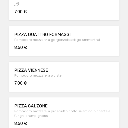
7.00 €
PIZZA QUATTRO FORMAGGI
Pomodoro mozzarella gorgonzola asiago emmenthal
8.50 €
PIZZA VIENNESE
Pomodoro mozzarella wurstel
7.00 €
PIZZA CALZONE
Pomodoro mozzarella prosciutto cotto salamino piccante e
funghi champignons
8.50 €