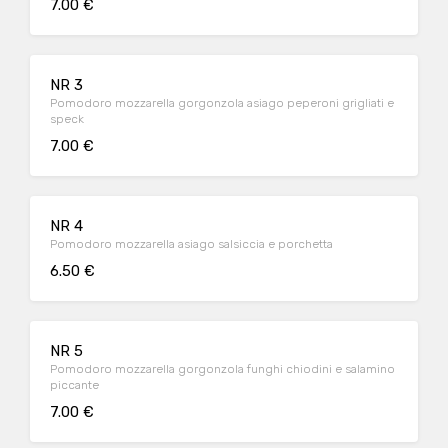
7.00 €
NR 3
Pomodoro mozzarella gorgonzola asiago peperoni grigliati e
speck
7.00 €
NR 4
Pomodoro mozzarella asiago salsiccia e porchetta
6.50 €
NR 5
Pomodoro mozzarella gorgonzola funghi chiodini e salamino
piccante
7.00 €