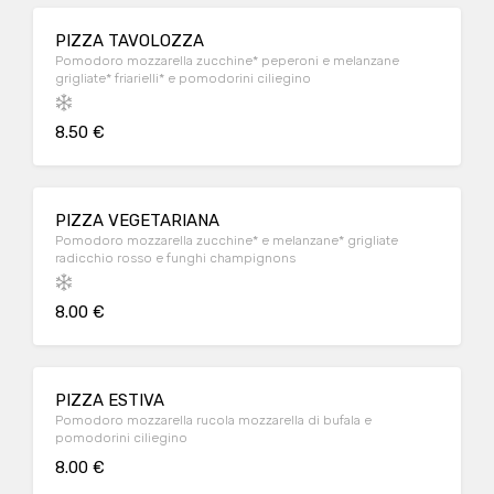
PIZZA TAVOLOZZA
Pomodoro mozzarella zucchine* peperoni e melanzane
grigliate* friarielli* e pomodorini ciliegino
8.50 €
PIZZA VEGETARIANA
Pomodoro mozzarella zucchine* e melanzane* grigliate
radicchio rosso e funghi champignons
8.00 €
PIZZA ESTIVA
Pomodoro mozzarella rucola mozzarella di bufala e
pomodorini ciliegino
8.00 €