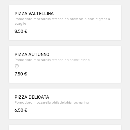
PIZZA VALTELLINA
Pomodoro mozzarella stracchino bresaola rucola e grana a
scaglie
8.50 €
PIZZA AUTUNNO
Pomodoro mozzarella stracchino speck e noci
7.50 €
PIZZA DELICATA
Pomodoro mozzarella philadelphia rosmarino
6.50 €