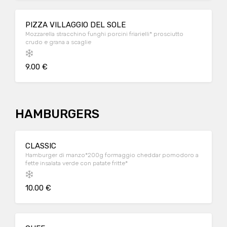
PIZZA VILLAGGIO DEL SOLE
Mozzarella stracchino funghi porcini friarielli* prosciutto
crudo e grana a scaglie
9.00 €
HAMBURGERS
CLASSIC
Hamburger di manzo*200g formaggio cheddar pomodoro a
fette insalata verde con patate fritte*
10.00 €