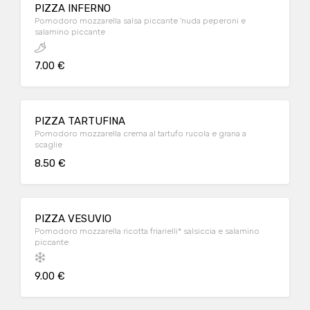
PIZZA INFERNO
Pomodoro mozzarella salsa piccante 'nuda peperoni e
salamino piccante
7.00 €
PIZZA TARTUFINA
Pomodoro mozzarella crema al tartufo rucola e grana a
scaglie
8.50 €
PIZZA VESUVIO
Pomodoro mozzarella ricotta friarielli* salsiccia e salamino
piccante
9.00 €