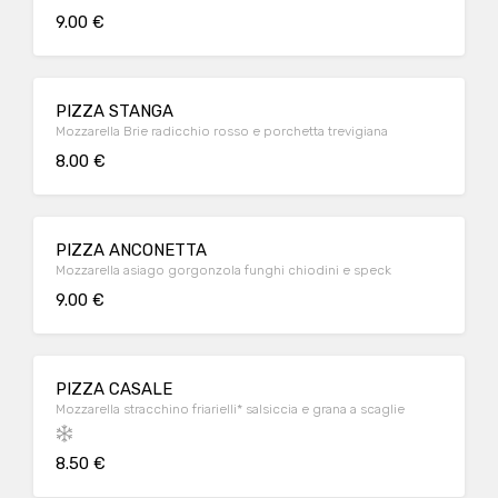
9.00 €
PIZZA STANGA
Mozzarella Brie radicchio rosso e porchetta trevigiana
8.00 €
PIZZA ANCONETTA
Mozzarella asiago gorgonzola funghi chiodini e speck
9.00 €
PIZZA CASALE
Mozzarella stracchino friarielli* salsiccia e grana a scaglie
8.50 €