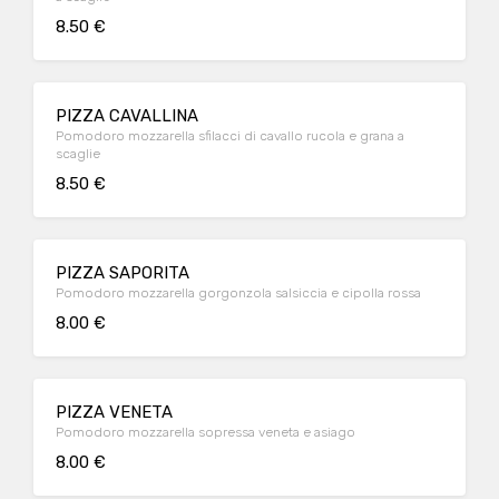
8.50 €
PIZZA CAVALLINA
Pomodoro mozzarella sfilacci di cavallo rucola e grana a
scaglie
8.50 €
PIZZA SAPORITA
Pomodoro mozzarella gorgonzola salsiccia e cipolla rossa
8.00 €
PIZZA VENETA
Pomodoro mozzarella sopressa veneta e asiago
8.00 €