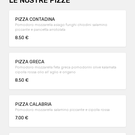
LE NOSTRE PIZZE
PIZZA CONTADINA
Pomodoro mozzarella asiago funghi chiodini salamino
piccante e pancetta arrotolata
8.50 €
PIZZA GRECA
Pomodoro mozzarella feta greca pomodorini olive kalamata
cipolla rossa olio all' aglio e origano
8.50 €
PIZZA CALABRIA
Pomodoro mozzarella salamino piccante e cipolla rossa
7.00 €