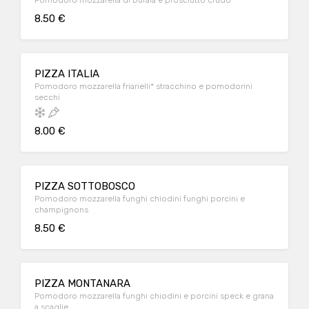
Pomodoro mozzarella di bufala e prosciutto crudo
8.50 €
PIZZA ITALIA
Pomodoro mozzarella friarielli* stracchino e pomodorini
secchi
8.00 €
PIZZA SOTTOBOSCO
Pomodoro mozzarella funghi chiodini funghi porcini e
champignons
8.50 €
PIZZA MONTANARA
Pomodoro mozzarella funghi chiodini e porcini speck e grana
a scaglie