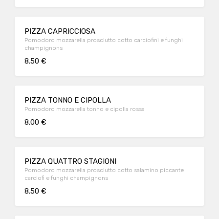
PIZZA CAPRICCIOSA
Pomodoro mozzarella prosciutto cotto carciofini e funghi
champignons
8.50 €
PIZZA TONNO E CIPOLLA
Pomodoro mozzarella tonno e cipolla rossa
8.00 €
PIZZA QUATTRO STAGIONI
Pomodoro mozzarella prosciutto cotto salamino piccante
carciofi e funghi champignons
8.50 €