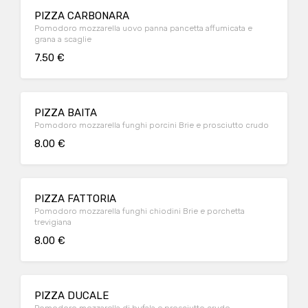
PIZZA CARBONARA
Pomodoro mozzarella uovo panna pancetta affumicata e
grana a scaglie
7.50 €
PIZZA BAITA
Pomodoro mozzarella funghi porcini Brie e prosciutto crudo
8.00 €
PIZZA FATTORIA
Pomodoro mozzarella funghi chiodini Brie e porchetta
trevigiana
8.00 €
PIZZA DUCALE