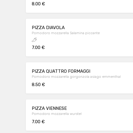
8.00 €
PIZZA DIAVOLA
Pomodoro mozzarella Salamina piccante
7.00 €
PIZZA QUATTRO FORMAGGI
Pomodoro mozzarella gorgonzola asiago emmenthal
8.50 €
PIZZA VIENNESE
Pomodoro mozzarella wurstel
7.00 €