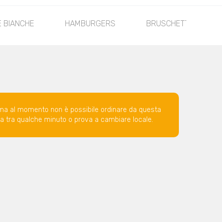
E BIANCHE
HAMBURGERS
BRUSCHETTE
ma al momento non è possibile ordinare da questa
ova tra qualche minuto o prova a cambiare locale.