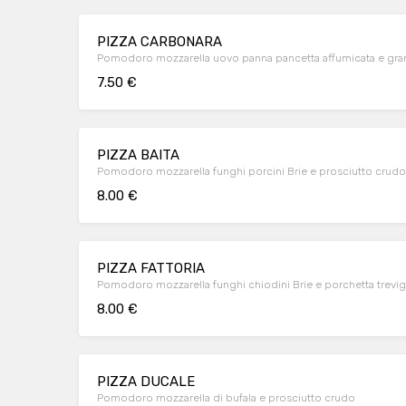
PIZZA CARBONARA
Pomodoro mozzarella uovo panna pancetta affumicata e gran
7.50 €
PIZZA BAITA
Pomodoro mozzarella funghi porcini Brie e prosciutto crudo
8.00 €
PIZZA FATTORIA
Pomodoro mozzarella funghi chiodini Brie e porchetta trevig
8.00 €
PIZZA DUCALE
Pomodoro mozzarella di bufala e prosciutto crudo