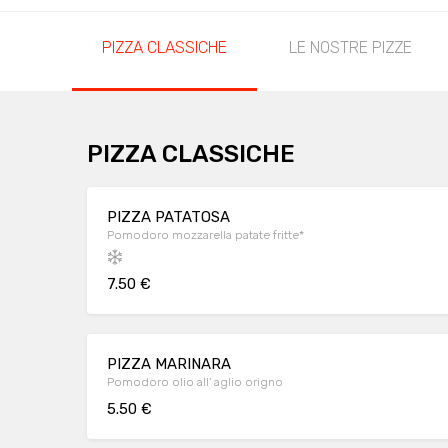
PIZZA CLASSICHE
LE NOSTRE PIZZE
PIZZA CLASSICHE
PIZZA PATATOSA
Pomodoro mozzarella patate fritte*
7.50 €
PIZZA MARINARA
Pomodoro olio all' aglio origno
5.50 €