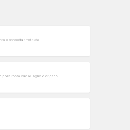
te e pancetta arrotolata
olla rossa olio all' aglio e origano