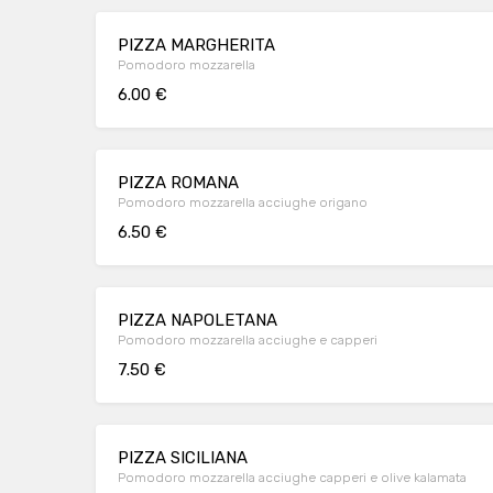
PIZZA MARGHERITA
Pomodoro mozzarella
6.00 €
PIZZA ROMANA
Pomodoro mozzarella acciughe origano
6.50 €
PIZZA NAPOLETANA
Pomodoro mozzarella acciughe e capperi
7.50 €
PIZZA SICILIANA
Pomodoro mozzarella acciughe capperi e olive kalamata