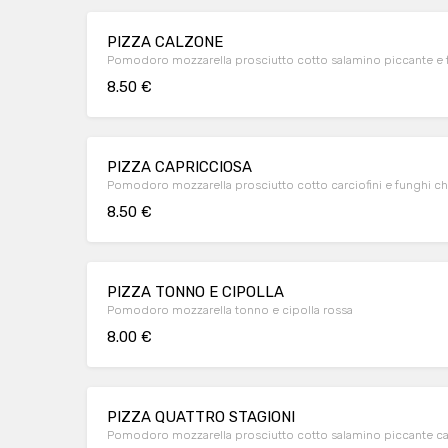
PIZZA CALZONE
Pomodoro mozzarella prosciutto cotto salamino piccante e
8.50 €
PIZZA CAPRICCIOSA
Pomodoro mozzarella prosciutto cotto carciofini e funghi 
8.50 €
PIZZA TONNO E CIPOLLA
Pomodoro mozzarella tonno e cipolla rossa
8.00 €
PIZZA QUATTRO STAGIONI
Pomodoro mozzarella prosciutto cotto salamino piccante ca