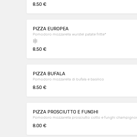
8.50 €
PIZZA EUROPEA
Pomodoro mozzarella wurstel patate fritte*
8.50 €
PIZZA BUFALA
Pomodoro mozzarella di bufala e basilico
8.50 €
PIZZA PROSCIUTTO E FUNGHI
Pomodoro mozzarella prosciutto cotto e funghi champigno
8.00 €