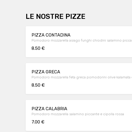
LE NOSTRE PIZZE
PIZZA CONTADINA
Pomodoro mozzarella asiago funghi chiodini salamino piccan
8.50 €
PIZZA GRECA
Pomodoro mozzarella feta greca pomodorini olive kalamata cip
8.50 €
PIZZA CALABRIA
Pomodoro mozzarella salamino piccante e cipolla rossa
7.00 €