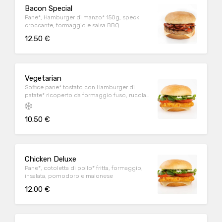
Bacon Special
Pane*, Hamburger di manzo* 150g, speck
croccante, formaggio e salsa BBQ
12.50 €
Vegetarian
Soffice pane* tostato con Hamburger di
patate* ricoperto da formaggio fuso, rucola,
pomodoro e Salsa Löwengrube, servito con
patate fritte*.
10.50 €
Chicken Deluxe
Pane*, cotoletta di pollo* fritta, formaggio,
insalata, pomodoro e maionese
12.00 €