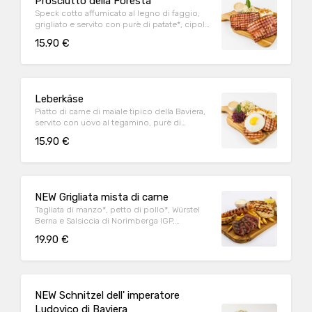
Prosciutto della Foresta
Speck cotto affumicato al legno di faggio,
grigliato e servito con purè di patate*, cipolla
croccante, insalata di cavolo e Salsa
15.90 €
Löwengrube.
Leberkäse
Piatto di carne di maiale tipico della Baviera,
servito con uovo al tegamino, purè di
patate*, cipolla croccante, crauti rossi,
15.90 €
insalata di cavolo e Salsa Löwengrube.
NEW Grigliata mista di carne
Tagliata di manzo*, petto di pollo*, Würstel
Berna e Salsiccia di Norimberga IGP,
accompagnati da patate fritte*, insalata di
19.90 €
cavolo e maionese.
NEW Schnitzel dell' imperatore
Ludovico di Baviera