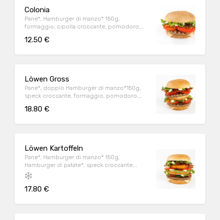
Colonia
Pane*, Hamburger di manzo* 150g,
formaggio, cipolla croccante, pomodoro,
insalata e maionese
12.50 €
Löwen Gross
Pane*, doppio Hamburger di manzo*150g,
speck croccante, formaggio, pomodoro,
insalata, cipolla croccante, ketchup e
18.80 €
maionese
Löwen Kartoffeln
Pane*, Hamburger di manzo* 150g,
Hamburger di patate*, speck croccante,
formaggio, insalata, pomodoro, salsa
piccante e maionese
17.80 €