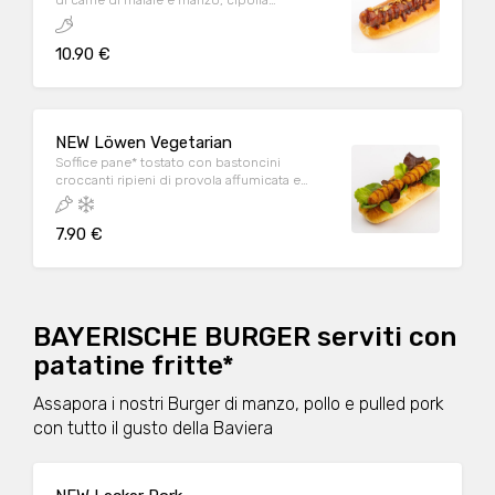
di carne di maiale e manzo, cipolla
croccante, salsa piccante e salsa BBQ
10.90 €
NEW Löwen Vegetarian
Soffice pane* tostato con bastoncini
croccanti ripieni di provola affumicata e
verdure*, insalata misticanza e senape dolce,
servito con patate fritte*.
7.90 €
BAYERISCHE BURGER serviti con
patatine fritte*
Assapora i nostri Burger di manzo, pollo e pulled pork
con tutto il gusto della Baviera