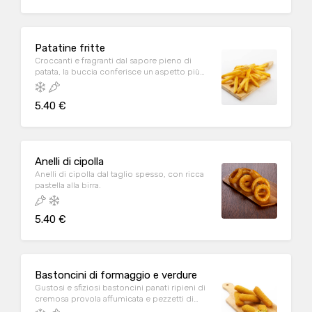
Patatine fritte
Croccanti e fragranti dal sapore pieno di
patata, la buccia conferisce un aspetto più
naturale.
5.40 €
Anelli di cipolla
Anelli di cipolla dal taglio spesso, con ricca
pastella alla birra.
5.40 €
Bastoncini di formaggio e verdure
Gustosi e sfiziosi bastoncini panati ripieni di
cremosa provola affumicata e pezzetti di
carota, piselli e mais, richiedi la nostra