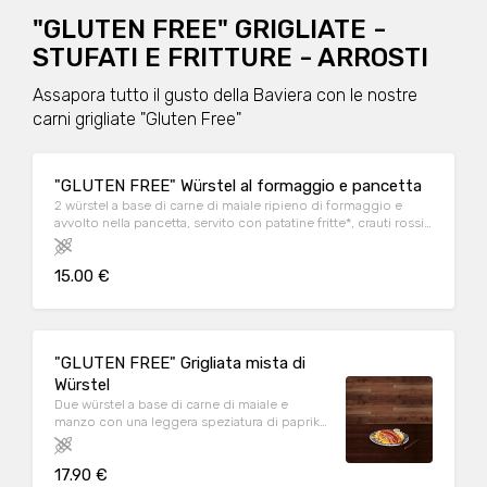
"GLUTEN FREE" GRIGLIATE -
STUFATI E FRITTURE - ARROSTI
Assapora tutto il gusto della Baviera con le nostre
carni grigliate "Gluten Free"
"GLUTEN FREE" Würstel al formaggio e pancetta
2 würstel a base di carne di maiale ripieno di formaggio e
avvolto nella pancetta, servito con patatine fritte*, crauti rossi,
insalata di cavolo, insalata e salsa Löwengrube
15.00 €
"GLUTEN FREE" Grigliata mista di
Würstel
Due würstel a base di carne di maiale e
manzo con una leggera speziatura di paprika
dolce, crauti rossi, insalata, insalata di cavolo,
patatine fritte*, senape e salsa Löwengrube
17.90 €