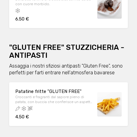
con cuore morbido.
6.50 €
"GLUTEN FREE" STUZZICHERIA -
ANTIPASTI
Assaggia i nostri sfiziosi antipasti "Gluten Free", sono
perfetti per farti entrare nell'atmosfera bavarese
Patatine fritte "GLUTEN FREE"
Croccanti e fragranti dal sapore pieno di
patata, con buccia che conferisce un aspetto
più naturale.
4.50 €