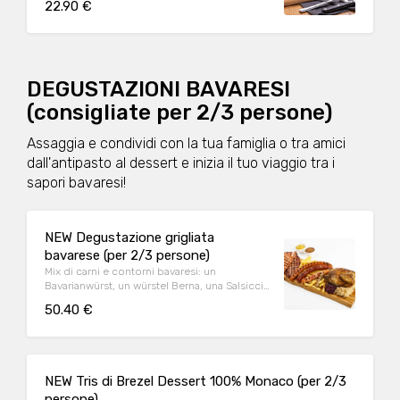
22.90 €
DEGUSTAZIONI BAVARESI
(consigliate per 2/3 persone)
Assaggia e condividi con la tua famiglia o tra amici
dall'antipasto al dessert e inizia il tuo viaggio tra i
sapori bavaresi!
NEW Degustazione grigliata
bavarese (per 2/3 persone)
Mix di carni e contorni bavaresi: un
Bavarianwürst, un würstel Berna, una Salsiccia
Contadina, una Salsiccia di Norimberga IGP*,
50.40 €
prosciutto della foresta e Leberkase alla
griglia e a scelta tra stinco di maiale arrosto o
stinco di maiale affumicato. Il tutto servito
con insalata di cavolo, patate fritte*, bis di
crauti e le nostre senapi.
NEW Tris di Brezel Dessert 100% Monaco (per 2/3
persone)