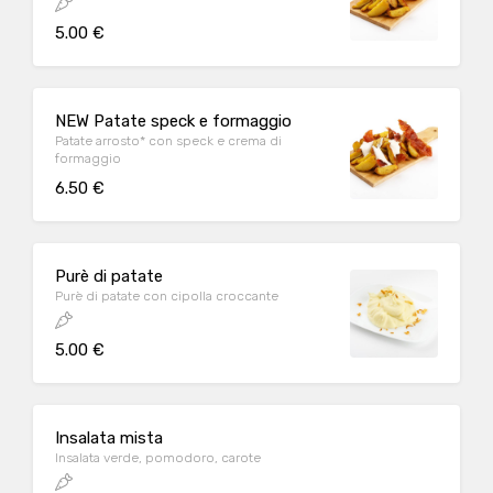
5.00 €
NEW Patate speck e formaggio
Patate arrosto* con speck e crema di
formaggio
6.50 €
Purè di patate
Purè di patate con cipolla croccante
5.00 €
Insalata mista
Insalata verde, pomodoro, carote