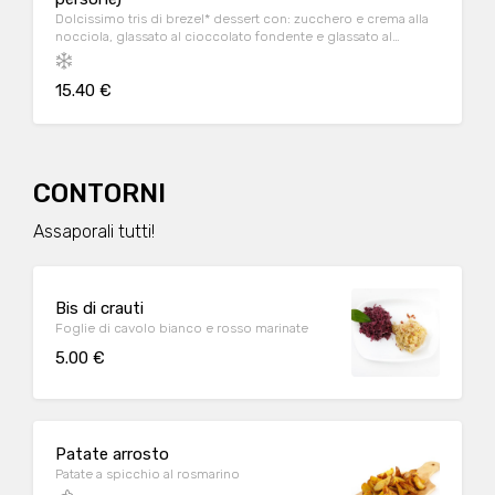
Dolcissimo tris di brezel* dessert con: zucchero e crema alla
nocciola, glassato al cioccolato fondente e glassato al
cioccolato bianco.
15.40 €
CONTORNI
Assaporali tutti!
Bis di crauti
Foglie di cavolo bianco e rosso marinate
5.00 €
Patate arrosto
Patate a spicchio al rosmarino