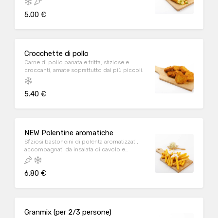
esclusiva e gustosa salsa Löwengrube: gusto
5.00 €
agrodolce con note di senape e cipolla
caramellata.
Crocchette di pollo
Carne di pollo panata e fritta, sfiziose e
croccanti, amate soprattutto dai più piccoli.
5.40 €
NEW Polentine aromatiche
Sfiziosi bastoncini di polenta aromatizzati,
accompagnati da insalata di cavolo e
fonduta di formaggio.
6.80 €
Granmix (per 2/3 persone)