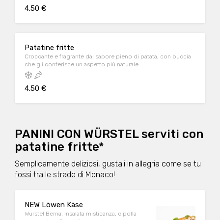
4.50 €
Patatine fritte
Croccante e fragrante dal sapore pieno di patata, con buccia
che gli conferisce un aspetto più naturale
4.50 €
PANINI CON WÜRSTEL serviti con
patatine fritte*
Semplicemente deliziosi, gustali in allegria come se tu
fossi tra le strade di Monaco!
NEW Löwen Käse
Würstel Berna, insalata misticanza, cipolla