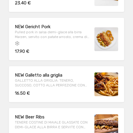
23.40 €
NEW Gericht Pork
Pulled pork in salsa demi-glace alla birra
Marzen, servito con patate arrosto, crema di
formaggio e speck croccante, anelli di
cipolla* in pastella di birra, crauti e insalata
17.90 €
misticanza.
NEW Galletto alla griglia
GALLETTO ALLA GRIGLIA: TENERO,
SUCCOSO, COTTO ALLA PERFEZIONE CON
UNA CROSTICINA CROCCANTE
16.50 €
ACCOMPAGNATO DA PATATINE* FRITTE.
NEW Beer Ribs
TENERE COSTINE DI MAIALE GLASSATE CON
DEMI-GLACE ALLA BIRRA E SERVITE CON
PATATE ARROSTO E CRAUTI.