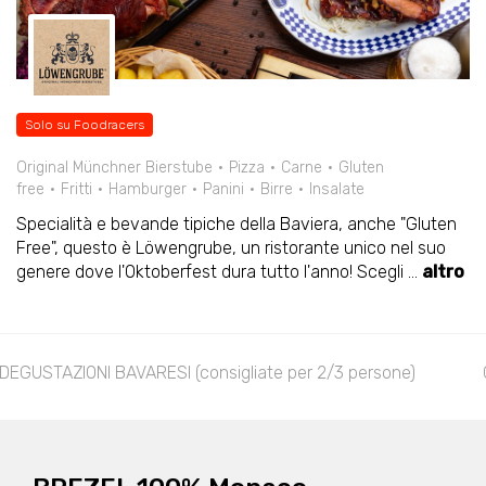
Solo su Foodracers
Original Münchner Bierstube
Pizza
Carne
Gluten
free
Fritti
Hamburger
Panini
Birre
Insalate
Specialità e bevande tipiche della Baviera, anche "Gluten
Free", questo è Löwengrube, un ristorante unico nel suo
genere dove l'Oktoberfest dura tutto l'anno! Scegli
...
altro
DEGUSTAZIONI BAVARESI (consigliate per 2/3 persone)