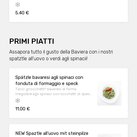
5.40 €
PRIMI PIATTI
Assapora tutto il gusto della Baviera con i nostri
spatztle all'uovo o verdi agli spinacii!
Spätzle bavaresi agli spinaci con
fonduta di formaggio e speck
Tipici gnocchetti* bavaresi di forma
irregolare agli spinaci con tocchetti di speck
saltato in padella e crema di formaggio Dop.
11.00 €
NEW Spaztle all'uovo mit steinpilze