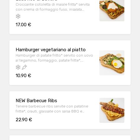
Croccante cotoletta di maiale fritta* servita
con crema di formaggio fuso, insalata
misticanza, patate arrosto e insalata di
cavolo.
17.00 €
Hamburger vegetariano al piatto
Hamburger di patate fritto* servito con uovo
al tegamino, formaggio, patate fritte*,
cetriolini bavaresi, cipolla croccante e Salsa
Löwengrube
10.90 €
NEW Barbecue Ribs
Tenere barbecue ribs servite con patatine
fritte*, crauti, glassate con salsa BBQ e
cipolla croccante
22.90 €