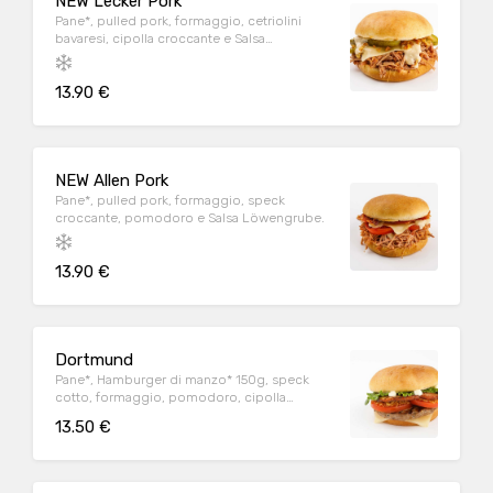
NEW Lecker Pork
Pane*, pulled pork, formaggio, cetriolini
bavaresi, cipolla croccante e Salsa
Löwengrube.
13.90 €
NEW Allen Pork
Pane*, pulled pork, formaggio, speck
croccante, pomodoro e Salsa Löwengrube.
13.90 €
Dortmund
Pane*, Hamburger di manzo* 150g, speck
cotto, formaggio, pomodoro, cipolla
croccante, rucola e maionese
13.50 €