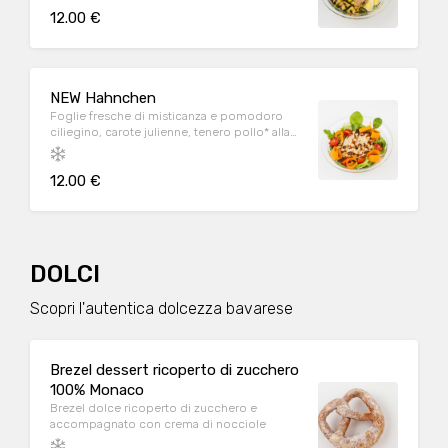
12.00 €
NEW Hahnchen
Foglie fresche di misticanza e pomodoro
ciliegino, carote julienne, tenero pollo* alla
griglia e Salsa Löwengrube
12.00 €
DOLCI
Scopri l'autentica dolcezza bavarese
Brezel dessert ricoperto di zucchero
100% Monaco
Brezel dolce ricoperto di zucchero e
accompagnato con crema di nocciole