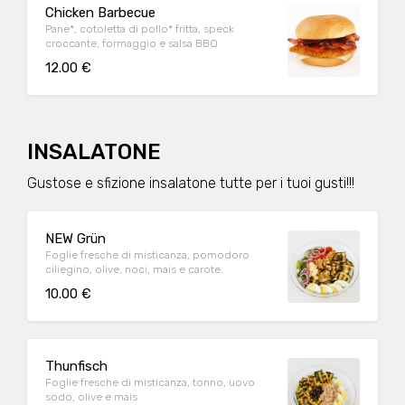
Chicken Barbecue
Pane*, cotoletta di pollo* fritta, speck
croccante, formaggio e salsa BBQ
12.00 €
INSALATONE
Gustose e sfizione insalatone tutte per i tuoi gusti!!!
NEW Grün
Foglie fresche di misticanza, pomodoro
ciliegino, olive, noci, mais e carote.
10.00 €
Thunfisch
Foglie fresche di misticanza, tonno, uovo
sodo, olive e mais