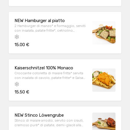
NEW Hamburger al piatto
2 Hamburger di manzo* e formaggio, serviti
con insalata, patate fritte*, cetriolino
bavarese, speck, cipolla croccante e Salsa
Löwengrube.
15.00 €
Kaiserschnitzel 100% Monaco
Croccante cotoletta di maiale fritta* servita
con insalata di cavolo, patate fritte* e Salsa
Löwengrube.
15.50 €
NEW Stinco Löwengrube
Stinco di maiale arrosto, servito con crauti,
cremoso purè* di patate, demi-glacè alla
birra Marzen e insalata di cavolo.