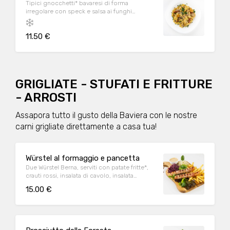
Tipici gnocchetti* bavaresi di forma
irregolare con speck e salsa ai funghi
porcini*
11.50 €
GRIGLIATE - STUFATI E FRITTURE
- ARROSTI
Assapora tutto il gusto della Baviera con le nostre
carni grigliate direttamente a casa tua!
Würstel al formaggio e pancetta
Due Würstel Berna, serviti con patate fritte*,
crauti rossi, insalata di cavolo, insalata
misticanza e Salsa Löwengrube.
15.00 €