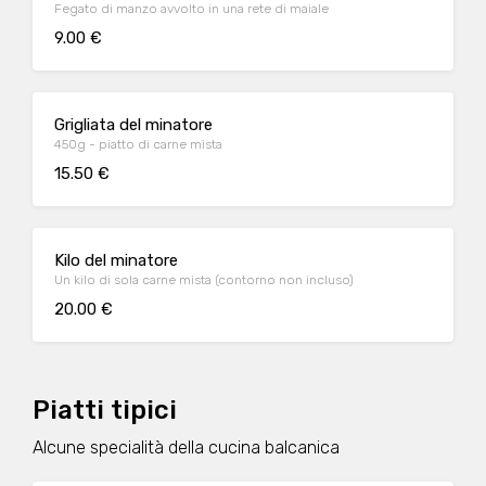
Fegato di manzo avvolto in una rete di maiale
9.00 €
Grigliata del minatore
450g - piatto di carne mista
15.50 €
Kilo del minatore
Un kilo di sola carne mista (contorno non incluso)
20.00 €
Piatti tipici
Alcune specialità della cucina balcanica