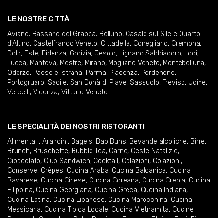
LE NOSTRE CITTÀ
Aviano
,
Bassano del Grappa
,
Belluno
,
Casale sul Sile e Quarto
d'Altino
,
Castelfranco Veneto
,
Cittadella
,
Conegliano
,
Cremona
,
Dolo
,
Este
,
Fidenza
,
Gorizia
,
Jesolo
,
Lignano Sabbiadoro
,
Lodi
,
Lucca
,
Mantova
,
Mestre
,
Mirano
,
Mogliano Veneto
,
Montebelluna
,
Oderzo
,
Paese e Istrana
,
Parma
,
Piacenza
,
Pordenone
,
Portogruaro
,
Sacile
,
San Donà di Piave
,
Sassuolo
,
Treviso
,
Udine
,
Vercelli
,
Vicenza
,
Vittorio Veneto
LE SPECIALITÀ DEI NOSTRI RISTORANTI
Alimentari
,
Arancini
,
Bagels
,
Bao Buns
,
Bevande alcoliche
,
Birre
,
Brunch
,
Bruschette
,
Bubble Tea
,
Carne
,
Ceste Natalizie
,
Cioccolato
,
Club Sandwich
,
Cocktail
,
Colazioni
,
Colazioni
,
Conserve
,
Crêpes
,
Cucina Araba
,
Cucina Balcanica
,
Cucina
Bavarese
,
Cucina Cinese
,
Cucina Coreana
,
Cucina Creola
,
Cucina
Filippina
,
Cucina Georgiana
,
Cucina Greca
,
Cucina Indiana
,
Cucina Latina
,
Cucina Libanese
,
Cucina Marocchina
,
Cucina
Messicana
,
Cucina Tipica Locale
,
Cucina Vietnamita
,
Cucine