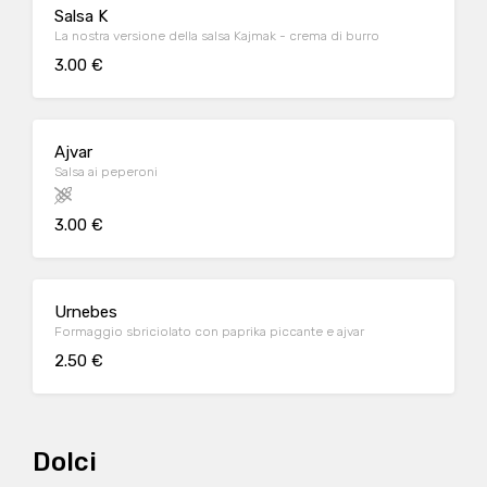
Salsa K
La nostra versione della salsa Kajmak - crema di burro
3.00 €
Ajvar
Salsa ai peperoni
3.00 €
Urnebes
Formaggio sbriciolato con paprika piccante e ajvar
2.50 €
Dolci