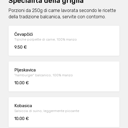
Specialità della griglia
Porzioni da 250g di carne lavorata secondo le ricette
della tradizione balcanica, servite con contorno.
Ćevapčići
Tipiche polpette di carne, 100% manzo
9.50 €
Pljeskavica
"hamburger" balcanico, 100% manzo
10.00 €
Kobasica
Salsiccia di suino, leggermente piccante
10.00 €