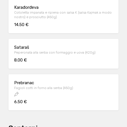
Karađorđeva
Cotoletta impanata e ripiena con salsa K (salsa Kajmak a modo
nostro) e prosciutto (450g)
14.50 €
Sataraš
Peperonata alla serba con formaggio e uova (420g)
8.00 €
Prebranac
Fagioli cotti in forno alla serba (450g)
6.50 €