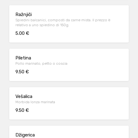
Ražnjiči
Spiedini balcanici, composti da carne mista. Il prezzo è
relativo a uno spiedino di 150g.
5.00 €
Piletina
Pollo marinato, petto o coscia
9.50 €
Vešalica
Morbida lonza marinata
9.50 €
Džigerica