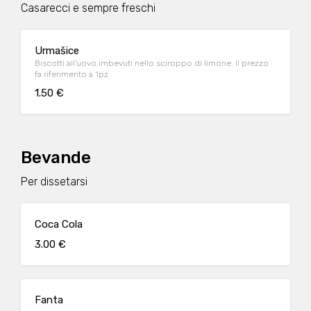
Casarecci e sempre freschi
Urmašice
Biscotti all'uovo imbevuti nello sciroppo di limone. Il prezzo
fa riferimento a 1pz
1.50 €
Bevande
Per dissetarsi
Coca Cola
3.00 €
Fanta