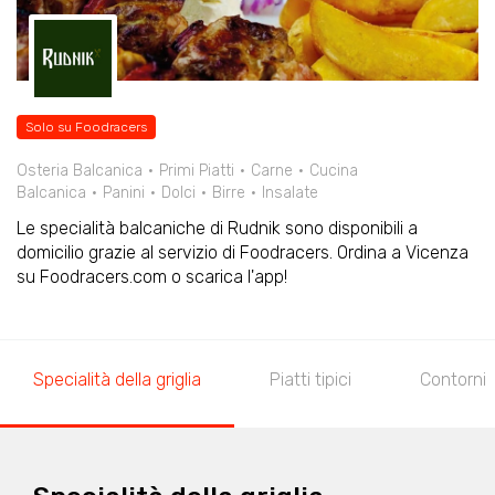
Solo su Foodracers
Osteria Balcanica
Primi Piatti
Carne
Cucina
Balcanica
Panini
Dolci
Birre
Insalate
Le specialità balcaniche di Rudnik sono disponibili a
domicilio grazie al servizio di Foodracers. Ordina a Vicenza
su Foodracers.com o scarica l'app!
Specialità della griglia
Piatti tipici
Contorni