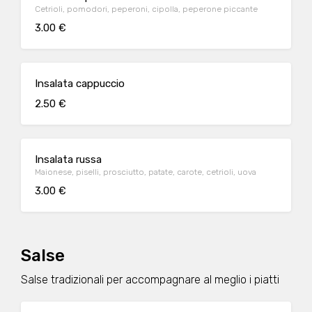
Cetrioli, pomodori, peperoni, cipolla, peperone piccante
3.00 €
Insalata cappuccio
2.50 €
Insalata russa
Maionese, piselli, prosciutto, patate, carote, cetrioli, uova
3.00 €
Salse
Salse tradizionali per accompagnare al meglio i piatti