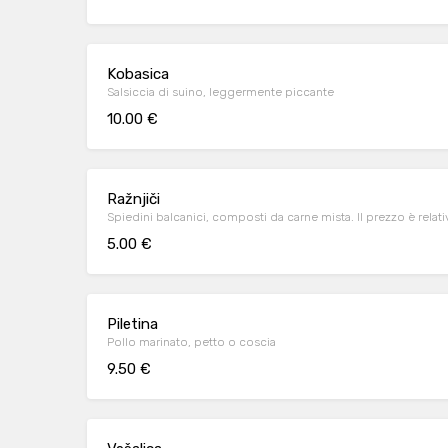
Kobasica
Salsiccia di suino, leggermente piccante
10.00 €
Ražnjiči
Spiedini balcanici, composti da carne mista. Il prezzo è relat
5.00 €
Piletina
Pollo marinato, petto o coscia
9.50 €