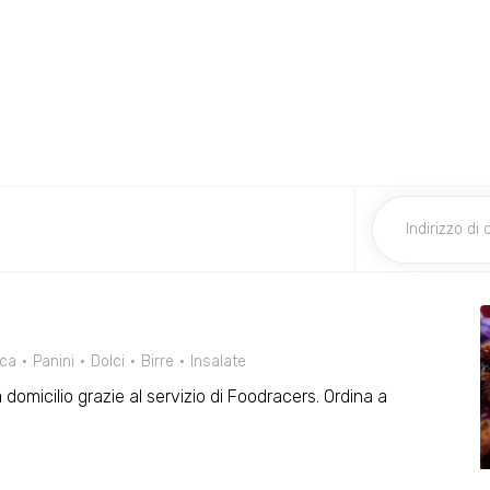
ica
Panini
Dolci
Birre
Insalate
 domicilio grazie al servizio di Foodracers. Ordina a