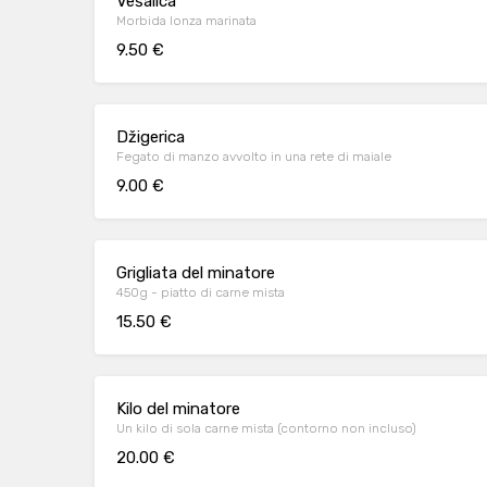
Vešalica
Morbida lonza marinata
9.50 €
Džigerica
Fegato di manzo avvolto in una rete di maiale
9.00 €
Grigliata del minatore
450g - piatto di carne mista
15.50 €
Kilo del minatore
Un kilo di sola carne mista (contorno non incluso)
20.00 €