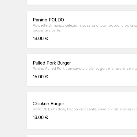
Panino POLDO
Polpette di manzo selezionato, salsa di pomodoro, cipolla ca
piccante a parte.
13.00 €
Pulled Pork Burger
Panino Pulled Pork con cavolo viola, yogurt e lamponi, servit
16.00 €
Chicken Burger
Pollo CBT, cheddar, bacon croccante, cavolo viola e salsa a
13.00 €