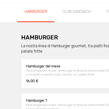
HAMBURGER
CLUB SANDWICH
T
HAMBURGER
La nostra linea di Hamburger gourmet, tra piatti fissi
patate fritte.
Hamburger del mese
Pane artigianale locale, hamburger di fassona piemontese 200g
croccante e cipolla crispy. Servito con patate fritte.
16.00 €
Hamburger 1
Pane artigianale locale, hamburger di fassona piemontese 20
bue profumato al tartufo.