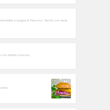
ramellata e scaglie di Pecorino. Servito con salsa
o con patate crisscuts.
vocado.