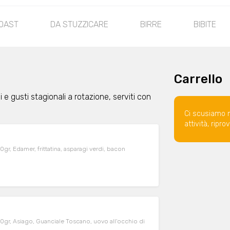
OAST
DA STUZZICARE
BIRRE
BIBITE
Carrello
 e gusti stagionali a rotazione, serviti con
Ci scusiamo 
attività, ripr
r, Edamer, frittatina, asparagi verdi, bacon
0gr, Asiago, Guanciale Toscano, uovo all'occhio di