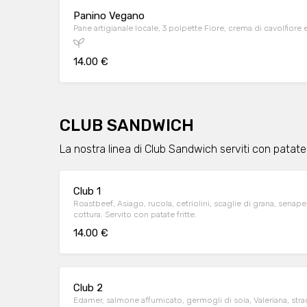
Panino Vegano
Pane artigianale locale, 3 polpette Fiore, crema di cavolfiore 
14.00 €
CLUB SANDWICH
La nostra linea di Club Sandwich serviti con patate 
Club 1
Roastbeef, Asiago, rucola, cetriolini, scaglie di grana, senap
cottura. Servito con patate fritte.
14.00 €
Club 2
Edamer, salmone affumicato, germogli di soia, Valeriana, strac