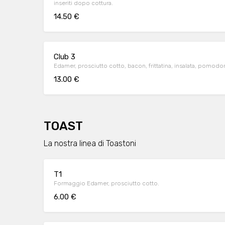
inseriti dopo cottura.
14.50 €
Club 3
Edamer, prosciutto cotto, bacon, frittatina, insalata, pomodo
13.00 €
TOAST
La nostra linea di Toastoni
T1
Formaggio Edamer, prosciutto cotto.
6.00 €