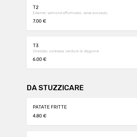
T2
Edamer, salmone affumicato, salsa avocado.
7.00 €
T3
Cheddar, coleslaw, verdure di stagione.
6.00 €
DA STUZZICARE
PATATE FRITTE
4.80 €