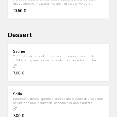
olive ascolane, mozzarelline, anelli di cipolla, verdure
pastellate e patate fritte.
10.50 €
Dessert
Sacher
2 Polpette di cioccolato e cacao con cuore di marmellata
all'albicocca, servite con cioccolato, cacao e albicocche
essiccate.
7.00 €
Scilla
Polpette di ricotta, gocce di cioccolato e cuore di pistacchio,
servite con coulis d'arancia, cannolo siciliano a pezzi e
granella di pistacchio.
7.00 €