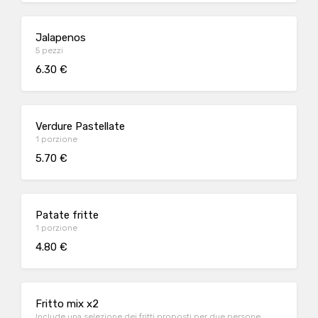
Jalapenos
5 pezzi
6.30 €
Verdure Pastellate
1 porzione
5.70 €
Patate fritte
1 porzione
4.80 €
Fritto mix x2
Include una selezione dei fritti proposti per due persone,