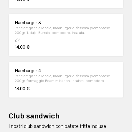
Hamburger 3
Pane artigianale locale, hamburger di fassona piemontese
200gr, 'Nduja, Burrata, pomodoro, insalata.
14.00 €
Hamburger 4
Pane artigianale locale, hamburger di fassona piemontese
200gr, formaggio Edamer, bacon, insalata, pomodoro
13.00 €
Club sandwich
I nostri club sandwich con patate fritte incluse