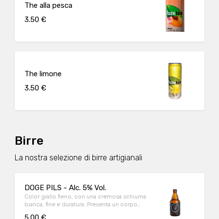
The alla pesca
3.50 €
The limone
3.50 €
Birre
La nostra selezione di birre artigianali
DOGE PILS - Alc. 5% Vol.
Color giallo fieno, con una cremosa schiuma
bianca, fine e duratura. Presenta un corpo
mediamente leggero e delicati sentori di
5.00 €