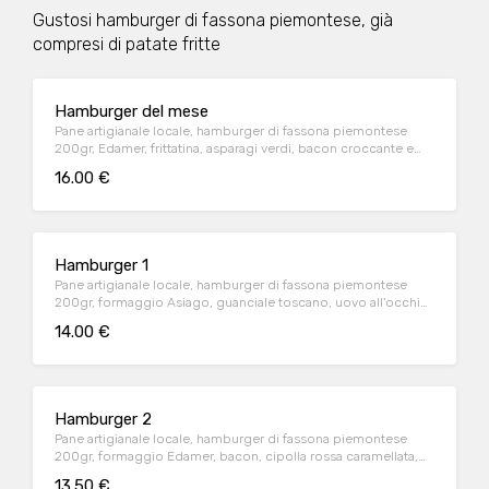
Gustosi hamburger di fassona piemontese, già
compresi di patate fritte
Hamburger del mese
Pane artigianale locale, hamburger di fassona piemontese
200gr, Edamer, frittatina, asparagi verdi, bacon croccante e
cipolla crispy. Servito con patate fritte.
16.00 €
Hamburger 1
Pane artigianale locale, hamburger di fassona piemontese
200gr, formaggio Asiago, guanciale toscano, uovo all'occhio
di bue profumato al tartufo
14.00 €
Hamburger 2
Pane artigianale locale, hamburger di fassona piemontese
200gr, formaggio Edamer, bacon, cipolla rossa caramellata,
cetriolini
13.50 €