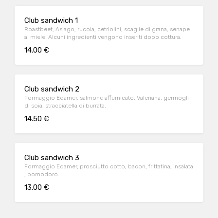
Club sandwich 1
Roastbeef, Asiago, rucola, cetriolini, scaglie di grana, senape
al miele. Alcuni ingredienti vengono inseriti dopo cottura.
14.00 €
Club sandwich 2
Formaggio Edamer, salmone affumicato, Valeriana, germogli
di soia, stracciatella di burrata.
14.50 €
Club sandwich 3
Formaggio Edamer, prosciutto cotto, bacon, frittatina, insalata
, pomodoro.
13.00 €