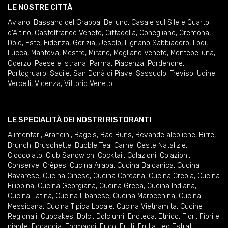
LE NOSTRE CITTÀ
Aviano
,
Bassano del Grappa
,
Belluno
,
Casale sul Sile e Quarto
d'Altino
,
Castelfranco Veneto
,
Cittadella
,
Conegliano
,
Cremona
,
Dolo
,
Este
,
Fidenza
,
Gorizia
,
Jesolo
,
Lignano Sabbiadoro
,
Lodi
,
Lucca
,
Mantova
,
Mestre
,
Mirano
,
Mogliano Veneto
,
Montebelluna
,
Oderzo
,
Paese e Istrana
,
Parma
,
Piacenza
,
Pordenone
,
Portogruaro
,
Sacile
,
San Donà di Piave
,
Sassuolo
,
Treviso
,
Udine
,
Vercelli
,
Vicenza
,
Vittorio Veneto
LE SPECIALITÀ DEI NOSTRI RISTORANTI
Alimentari
,
Arancini
,
Bagels
,
Bao Buns
,
Bevande alcoliche
,
Birre
,
Brunch
,
Bruschette
,
Bubble Tea
,
Carne
,
Ceste Natalizie
,
Cioccolato
,
Club Sandwich
,
Cocktail
,
Colazioni
,
Colazioni
,
Conserve
,
Crêpes
,
Cucina Araba
,
Cucina Balcanica
,
Cucina
Bavarese
,
Cucina Cinese
,
Cucina Coreana
,
Cucina Creola
,
Cucina
Filippina
,
Cucina Georgiana
,
Cucina Greca
,
Cucina Indiana
,
Cucina Latina
,
Cucina Libanese
,
Cucina Marocchina
,
Cucina
Messicana
,
Cucina Tipica Locale
,
Cucina Vietnamita
,
Cucine
Regionali
,
Cupcakes
,
Dolci
,
Dolciumi
,
Enoteca
,
Etnico
,
Fiori
,
Fiori e
piante
,
Focaccia
,
Formaggi
,
Frico
,
Fritti
,
Frullati ed Estratti
,