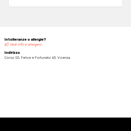
bocca, legati assieme da un corpo piuttosto
caldo.
Intolleranze o allergie?
Vedi info e allergeni
Indirizzo
Corso SS. Felice e Fortunato 63, Vicenza