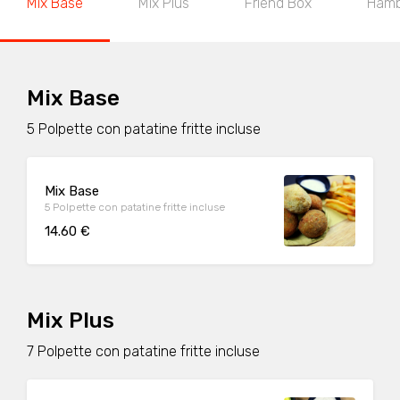
Mix Base
Mix Plus
Friend Box
Hamb
Mix Base
5 Polpette con patatine fritte incluse
Mix Base
5 Polpette con patatine fritte incluse
14.60 €
Mix Plus
7 Polpette con patatine fritte incluse