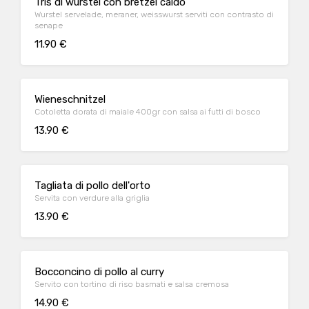
Tris di wurstel con bretzel caldo
Wurstel servelade, meraner, weisswurst serviti con contrasto di
senape
11.90 €
Wieneschnitzel
Cotoletta dorata di maiale 400gr con salsa ai futti di bosco
13.90 €
Tagliata di pollo dell'orto
Servita con verdure alla griglia
13.90 €
Bocconcino di pollo al curry
Servito con tortino di riso basmati e salsa cremosa
14.90 €