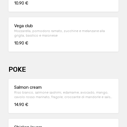
10.90 €
Vega club
Mozzarella, pomodoro ramato, zucchine e melanzane alla
griglia, basilico e maionese
10.90 €
POKE
Salmon cream
Riso bianco, salmone sashimi, edamame, avocado, mango,
cavolo rosso marinato, fragole, croccante di mandorle e salsa
di soia
14.90 €