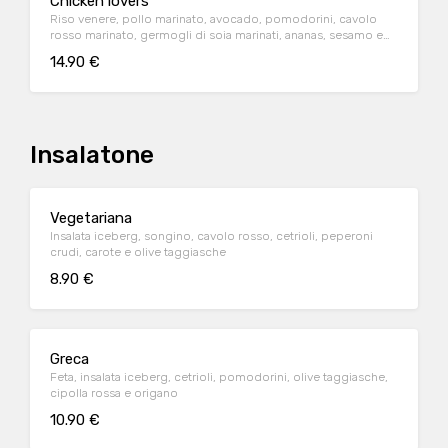
Chicken lovers
Riso venere, pollo marinato, avocado, pomodorini, cavolo
rosso marinato, germogli di soia marinati, ananas, sesamo e
salsa di soia
14.90 €
Insalatone
Vegetariana
Insalata iceberg, songino, cavolo rosso, cetrioli, peperoni
crudi, carote e olive taggiasche
8.90 €
Greca
Feta, insalata iceberg, cetrioli, pomodorini, olive taggiasche,
cipolla rossa e origano
10.90 €