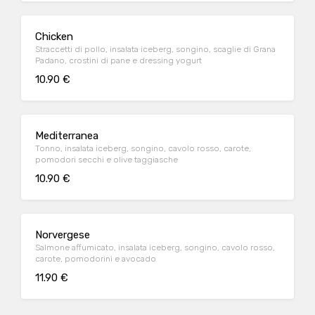
Chicken
Straccetti di pollo, insalata iceberg, songino, scaglie di Grana
Padano, crostini di pane e dressing yogurt
10.90 €
Mediterranea
Tonno, insalata iceberg, songino, cavolo rosso, carote,
pomodori secchi e olive taggiasche
10.90 €
Norvergese
Salmone affumicato, insalata iceberg, songino, cavolo rosso,
carote, pomodorini e avocado
11.90 €