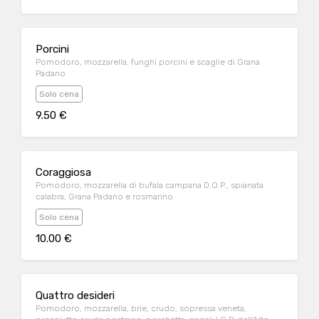
Porcini
Pomodoro, mozzarella, funghi porcini e scaglie di Grana
Padano
Solo cena
9.50 €
Coraggiosa
Pomodoro, mozzarella di bufala campana D.O.P., spianata
calabra, Grana Padano e rosmarino
Solo cena
10.00 €
Quattro desideri
Pomodoro, mozzarella, brie, crudo, sopressa veneta,