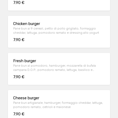
7.90 €
Chicken burger
Pane bun ai 9 cereali, petto di pollo grigliato, formaggio
cheddar, lattuga, pomodoro ramato e dressing allo yogurt
7.90 €
Fresh burger
Pane bun al pomodoro, hamburger, mozzarella di bufala
campana D.O.P., pomodoro ramato, lattuga, basilico e
dressing yogurt
7.90 €
Cheese burger
Pane bun artigianale, hamburger, formaggio cheddar, lattuga,
pomodoro ramato, cetrioli e maionese
7.90 €