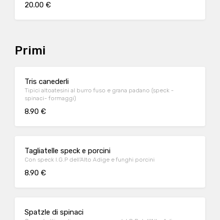
20.00 €
Primi
Tris canederli
Tipici altoatesini al burro fuso e grana padano (speck -
spinaci- formaggi)
8.90 €
Tagliatelle speck e porcini
Con speck I.G.P dell'Alto Adige e funghi porcini
8.90 €
Spatzle di spinaci