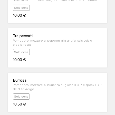
prosciutto crudo nostrano, porchetta, speck I.G.P. dell'Alto
Adige, pomodorini e rucola
Solo cena
10.00 €
Tre peccati
Pomodoro, mozzarella, peperoni alla griglia, salsiccia e
cipolla rossa
Solo cena
10.00 €
Burrosa
Pomodoro, mozzarella, burratina pugliese D.O.P. e speck I.G.P
dell'Alto Adige
Solo cena
10.50 €