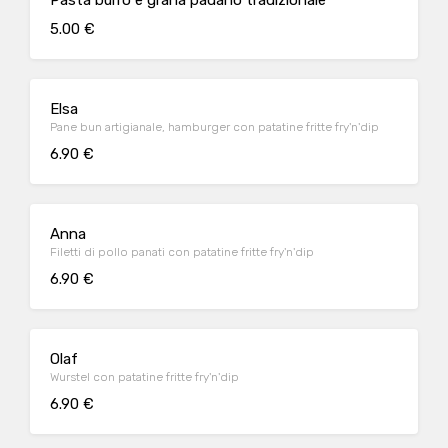
Pasta burro e grana padano tradizionale
5.00 €
Elsa
Pane bun artigianale, hamburger con patatine fritte fry'n'dip
6.90 €
Anna
Filetti di pollo panati con patatine fritte fry'n'dip
6.90 €
Olaf
Wurstel con patatine fritte fry'n'dip
6.90 €