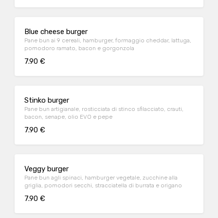
Blue cheese burger
Pane bun ai 9 cereali, hamburger, formaggio cheddar, lattuga,
pomodoro ramato, bacon e gorgonzola
7.90 €
Stinko burger
Pane bun artigianale, rosticciata di stinco sfilacciato, crauti,
bacon, senape, olio EVO e pepe
7.90 €
Veggy burger
Pane bun agli spinaci, hamburger vegetale, zucchine alla
griglia, pomodori secchi, stracciatella di burrata e origano
7.90 €