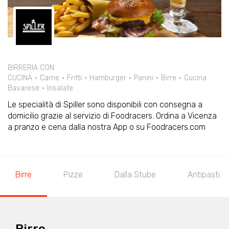
BIRRERIA CON
CUCINA
Carne
Fritti
Hamburger
Panini
Birre
Cucina
Bavarese
Insalate
Le specialità di Spiller sono disponibili con consegna a
domicilio grazie al servizio di Foodracers. Ordina a Vicenza
a pranzo e cena dalla nostra App o su Foodracers.com
Birre
Pizze
Dalla Stube
Antipasti