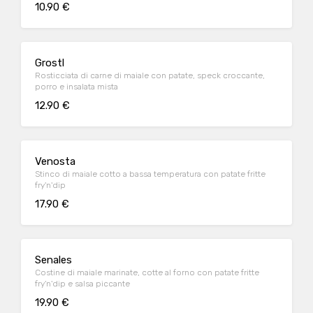
10.90 €
Grostl
Rosticciata di carne di maiale con patate, speck croccante,
porro e insalata mista
12.90 €
Venosta
Stinco di maiale cotto a bassa temperatura con patate fritte
fry'n'dip
17.90 €
Senales
Costine di maiale marinate, cotte al forno con patate fritte
fry'n'dip e salsa piccante
19.90 €