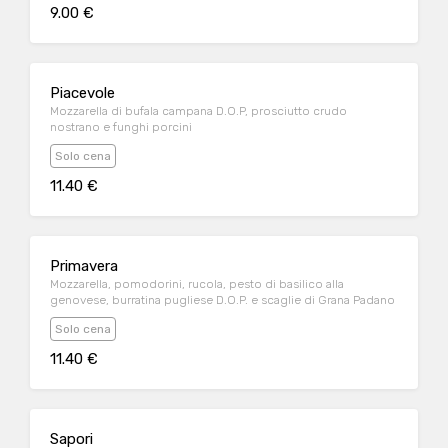
9.00 €
Piacevole
Mozzarella di bufala campana D.O.P, prosciutto crudo
nostrano e funghi porcini
Solo cena
11.40 €
Primavera
Mozzarella, pomodorini, rucola, pesto di basilico alla
genovese, burratina pugliese D.O.P. e scaglie di Grana Padano
Solo cena
11.40 €
Sapori