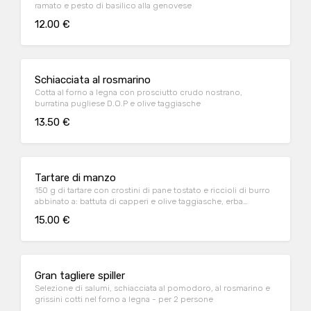
ramato e pesto di basilico alla genovese
12.00 €
Schiacciata al rosmarino
Cotta al forno a legna con prosciutto crudo nostrano,
burratina pugliese D.O.P e olive taggiasche
13.50 €
Tartare di manzo
150 g di tartare con crostini di pane tostato e riccioli di burro
abbinato a: battuta di capperi e olive taggiasche, erba
cipollina e senape
15.00 €
Gran tagliere spiller
Selezione di salumi, schiacciata al pomodoro, al rosmarino e
grissini cotti nel forno a legna - per 2 persone