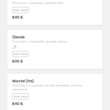
Pomodoro, mozzarella, patatine fritte
Solo cena
8.90 €
Diavola
Pomodoro, mozzarella, spianata calabra
Solo cena
8.90 €
Wurstel (tris)
Pomodoro, mozzarella, wurstel servelade, meraner,
weisswurst
Solo cena
8.90 €