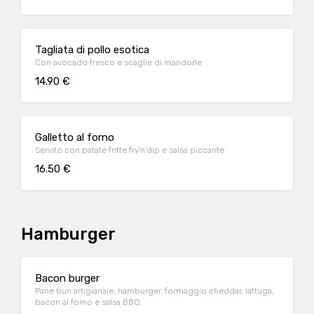
Tagliata di pollo esotica
Con avocado fresco e scaglie di mandorle
14.90 €
Galletto al forno
Servito con patate fritte fry'n'dip e salsa piccante
16.50 €
Hamburger
Bacon burger
Pane bun artigianale, hamburger, formaggio cheddar, lattuga,
bacon al forno e salsa BBQ