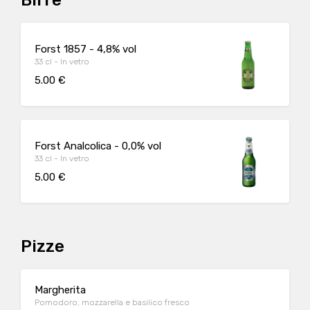
Birre
Forst 1857 - 4,8% vol
33 cl - In vetro
5.00 €
Forst Analcolica - 0,0% vol
33 cl - In vetro
5.00 €
Pizze
Margherita
Pomodoro, mozzarella e basilico fresco