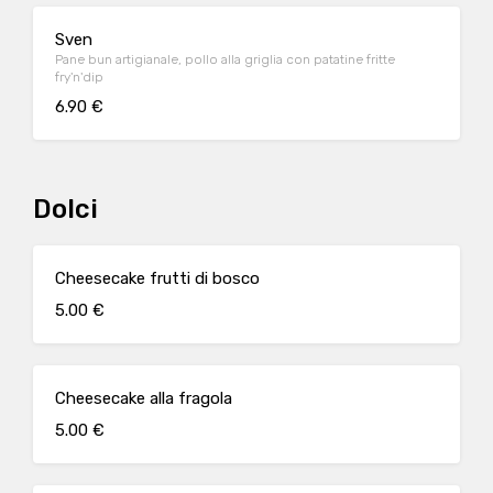
Sven
Pane bun artigianale, pollo alla griglia con patatine fritte
fry'n'dip
6.90 €
Dolci
Cheesecake frutti di bosco
5.00 €
Cheesecake alla fragola
5.00 €