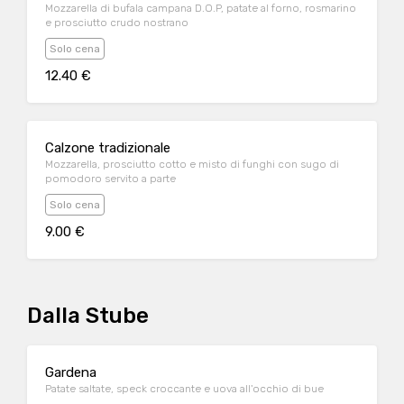
Mozzarella di bufala campana D.O.P, patate al forno, rosmarino
e prosciutto crudo nostrano
Solo cena
12.40 €
Calzone tradizionale
Mozzarella, prosciutto cotto e misto di funghi con sugo di
pomodoro servito a parte
Solo cena
9.00 €
Dalla Stube
Gardena
Patate saltate, speck croccante e uova all'occhio di bue