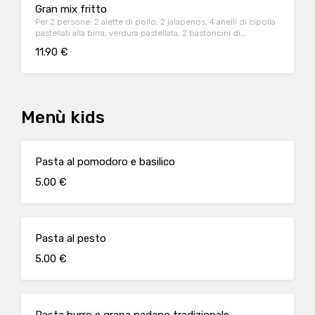
Gran mix fritto
Per 2 persone: 2 alette di pollo, 2 jalapenos, 4 anelli di cipolla
pastellati alla birra, verdura pastellata, 2 bastoncini di
mozzarella, 2 bocconcini di camembert
11.90 €
Menù kids
Pasta al pomodoro e basilico
5.00 €
Pasta al pesto
5.00 €