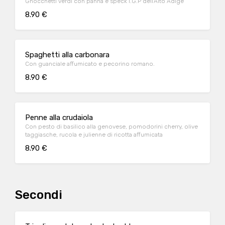
Gnocchetti verdi con panna e speck I.G.P dell'Alto Adige
8.90 €
Spaghetti alla carbonara
Con guanciale affumicato e pecorino romano.
8.90 €
Penne alla crudaiola
Con pesto di basilico alla genovese, pomodorini cherry, olive
taggiasche, rucola e julienne di ricotta affumicata
8.90 €
Secondi