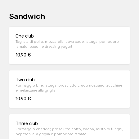
Sandwich
One club
Tagliata di pollo, mozzarella, uova sode, lattuga, pomodoro
ramato, bacon e dressing yogurt
10.90 €
Two club
Formaggio brie, lattuga, prosciutto crudo nostrano, zucchine
e melanzane alla griglia
10.90 €
Three club
Formaggio cheddar, prosciutto cotto, bacon, misto di funghi,
peperoni alla griglia e pomodoro ramato