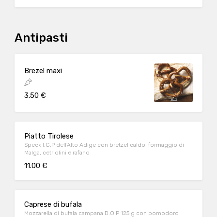
Antipasti
Brezel maxi
3.50 €
Piatto Tirolese
Speck I.G.P dell'Alto Adige con bretzel caldo, formaggio di
Malga, cetriolini e rafano
11.00 €
Caprese di bufala
Mozzarella di bufala campana D.O.P 125 g con pomodoro