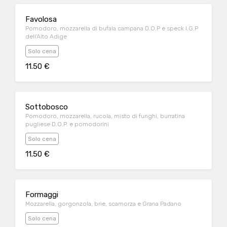
Favolosa
Pomodoro, mozzarella di bufala campana D.O.P e speck I.G.P
dell'Alto Adige
Solo cena
11.50 €
Sottobosco
Pomodoro, mozzarella, rucola, misto di funghi, burratina
pugliese D.O.P. e pomodorini
Solo cena
11.50 €
Formaggi
Mozzarella, gorgonzola, brie, scamorza e Grana Padano
Solo cena