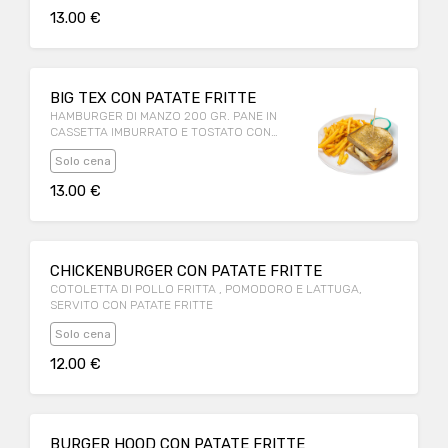
13.00 €
BIG TEX CON PATATE FRITTE
HAMBURGER DI MANZO 200 GR. PANE IN
CASSETTA IMBURRATO E TOSTATO CON
CIPOLLA SCOTTATA, JALAPEÑO,
Solo cena
PROVOLONE, BACON CROCCANTE,SERVITO
CON PATATE FRITTE
13.00 €
CHICKENBURGER CON PATATE FRITTE
COTOLETTA DI POLLO FRITTA , POMODORO E LATTUGA,
SERVITO CON PATATE FRITTE
Solo cena
12.00 €
BURGER HOOD CON PATATE FRITTE