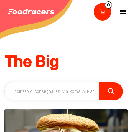
0
The Big