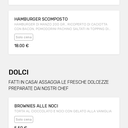
HAMBURGER SCOMPOSTO
HAMBURGER DI MANZO 200 GR., RICOPERTO DI CACIOTTA
CON BACON, POMODORINI PACHINO SALTATI IN TOPPING DI
ACETO BALSAMICO E ORIGANO, PATATE EROTICHE E
Solo cena
CAPONATA
18.00 €
DOLCI
FATTI IN CASA! ASSAGGIA LE FRESCHE DOLCEZZE
PREPARATE DAI NOSTRI CHEF
BROWNIES ALLE NOCI
TORTA AL CIOCCOLATO E NOCI CON GELATO ALLA VANIGLIA
Solo cena