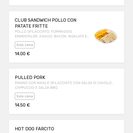
CLUB SANDWICH POLLO CON
PATATE FRITTE
POLLO SFILACCIATO, FORMAGGIO
EMMENTALER, ASIAGO, BACON, INSALATA E
POMODOROCON PATATE FRITTE E SALSA
Solo cena
ROSA A PARTE
14.00 €
PULLED PORK
PANINO CON MAIALE SFILACCIATO CON SALSA DI CAVOLO ,
CAPPUCCIO E SALSA BBQ
Solo cena
14.50 €
HOT DOG FARCITO