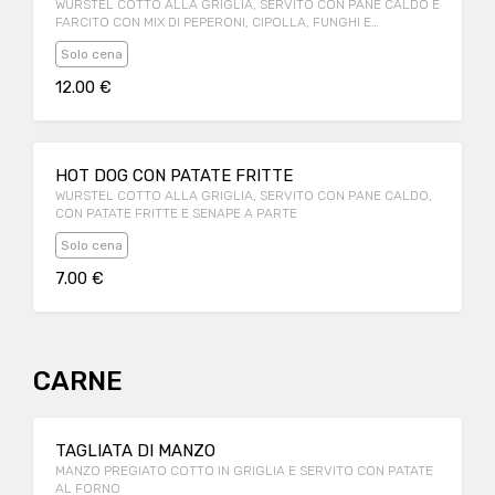
WURSTEL COTTO ALLA GRIGLIA, SERVITO CON PANE CALDO E
FARCITO CON MIX DI PEPERONI, CIPOLLA, FUNGHI E
FORMAGGIO FUSO, CON PATATE FRITTE E SENAPE A PARTE
Solo cena
12.00 €
HOT DOG CON PATATE FRITTE
WURSTEL COTTO ALLA GRIGLIA, SERVITO CON PANE CALDO,
CON PATATE FRITTE E SENAPE A PARTE
Solo cena
7.00 €
CARNE
TAGLIATA DI MANZO
MANZO PREGIATO COTTO IN GRIGLIA E SERVITO CON PATATE
AL FORNO