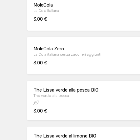
MoleCola
La Cola italiana
3.00 €
MoleCola Zero
La Cola italiana senza zuccheri aggiunti
3.00 €
The Lissa verde alla pesca BIO
The verde alla pesca
3.00 €
The Lissa verde al limone BIO