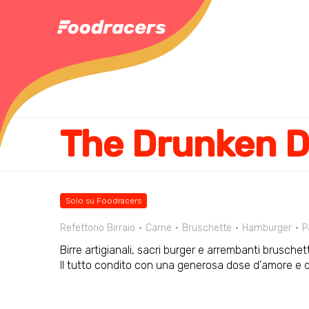
The Drunken 
Solo su Foodracers
Refettorio Birraio
Carne
Bruschette
Hamburger
P
Birre artigianali, sacri burger e arrembanti brusche
Il tutto condito con una generosa dose d'amore e d