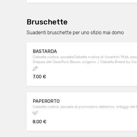
Bruschette
Suadenti bruschette per uno sfizio mai domo
BASTARDA
Ciabatta rustica, passataCiabatta rustica di Vicentini 1966, p
Grappa del Caseificio Basso, origano. / Ciabatta Bread by Vic
Grappa by Caseificio Basso, oregano. di pomodoro datterino,
7.00 €
PAPERORTO
Ciabatta rustica, passata di pomodoro datterino, ortaggi del
8.00 €