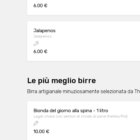
6.00 €
Jalapenos
Jalapenos
6.00 €
Le più meglio birre
Birra artigianale minuziosamente selezionata da Th
Bionda del giorno alla spina - 1 litro
Lager chiara con sentori di crosta di pane (Helles/Pils)
10.00 €