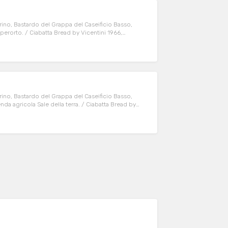
rino, Bastardo del Grappa del Caseificio Basso,
Paperorto. / Ciabatta Bread by Vicentini 1966,
asso, sausages from Rio Storto, red peppers from
rino, Bastardo del Grappa del Caseificio Basso,
enda agricola Sale della terra. / Ciabatta Bread by
by Caseificio Basso, sausages from Rio Storto,