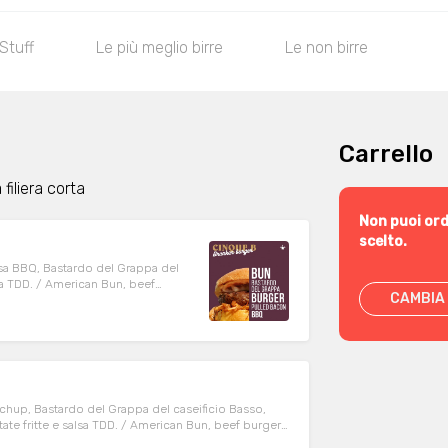
 Stuff
Le più meglio birre
Le non birre
Carrello
filiera corta
Non puoi ord
scelto.
sa BBQ, Bastardo del Grappa del
lsa TDD. / American Bun, beef
CAMBIA 
pa cheese.Served with fries and
chup, Bastardo del Grappa del caseificio Basso,
atate fritte e salsa TDD. / American Bun, beef burger
bage by Sale della Terra.Served with fries and TDD