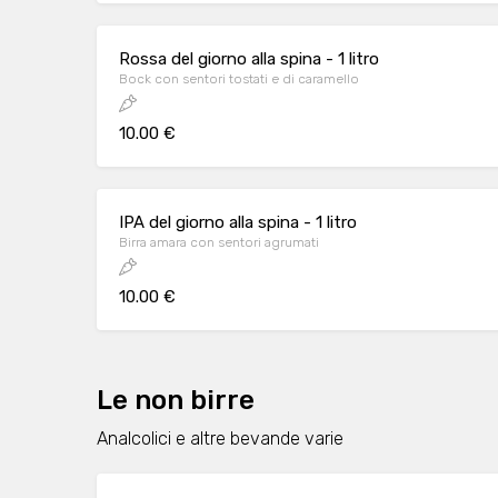
Rossa del giorno alla spina - 1 litro
Bock con sentori tostati e di caramello
10.00 €
IPA del giorno alla spina - 1 litro
Birra amara con sentori agrumati
10.00 €
Le non birre
Analcolici e altre bevande varie