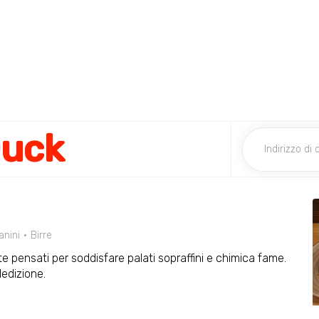
Duck
anini
Birre
tte pensati per soddisfare palati sopraffini e chimica fame.
edizione.