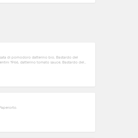
assata di pomodoro datterino bio, Bastardo del
entini 1966, datterino tomato sauce, Bastardo del
 mozzarella del Caseificio Basso, origano.
 Paperorto.