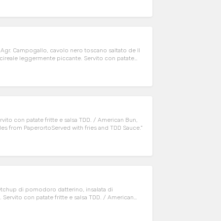
Agr. Campogallo, cavolo nero toscano saltato de Il
Acireale leggermente piccante. Servito con patate
mpogallo, sauteed Tuscan black cabbage,
TDD Sauce.
rvito con patate fritte e salsa TDD. / American Bun,
ables from PaperortoServed with fries and TDD Sauce."
tchup di pomodoro datterino, insalata di
a. Servito con patate fritte e salsa TDD. / American
aramelized onion, cabbage by Il Sale della