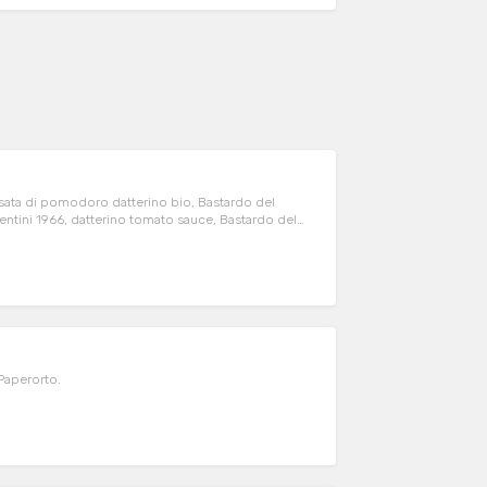
assata di pomodoro datterino bio, Bastardo del
entini 1966, datterino tomato sauce, Bastardo del
 mozzarella del Caseificio Basso, origano.
 Paperorto.