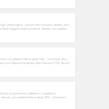
Agr. Campogallo, cavolo nero toscano saltato de Il
Acireale leggermente piccante. Servito con patate
mpogallo, sauteed Tuscan black cabbage,
TDD Sauce.
rvito con patate fritte e salsa TDD. / American Bun,
ables from PaperortoServed with fries and TDD Sauce."
tchup di pomodoro datterino, insalata di
a. Servito con patate fritte e salsa TDD. / American
aramelized onion, cabbage by Il Sale della