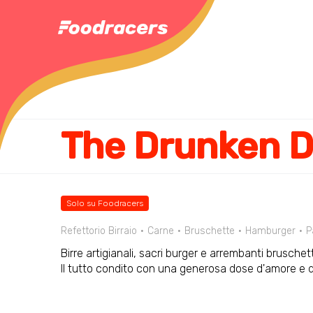
The Drunken 
Solo su Foodracers
Refettorio Birraio
Carne
Bruschette
Hamburger
P
Birre artigianali, sacri burger e arrembanti brusche
Il tutto condito con una generosa dose d'amore e d