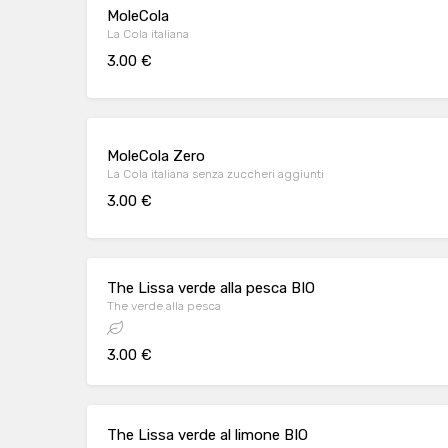
MoleCola
La Cola italiana
3.00 €
MoleCola Zero
La Cola italiana senza zuccheri aggiunti
3.00 €
The Lissa verde alla pesca BIO
The verde alla pesca
3.00 €
The Lissa verde al limone BIO