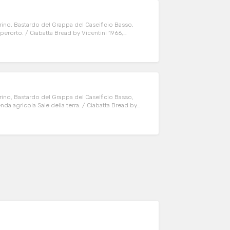
rino, Bastardo del Grappa del Caseificio Basso,
Paperorto. / Ciabatta Bread by Vicentini 1966,
asso, sausages from Rio Storto, red peppers from
rino, Bastardo del Grappa del Caseificio Basso,
enda agricola Sale della terra. / Ciabatta Bread by
by Caseificio Basso, sausages from Rio Storto,