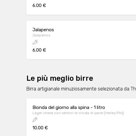
6.00 €
Jalapenos
Jalapenos
6.00 €
Le più meglio birre
Birra artigianale minuziosamente selezionata da Th
Bionda del giorno alla spina - 1 litro
Lager chiara con sentori di crosta di pane (Helles/Pils)
10.00 €