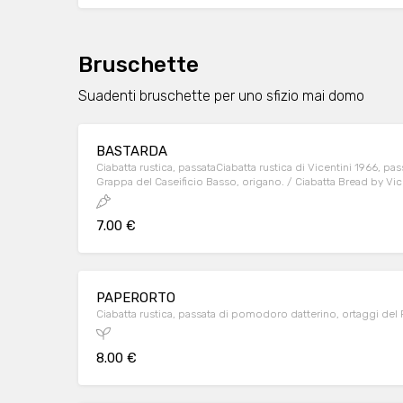
Bruschette
Suadenti bruschette per uno sfizio mai domo
BASTARDA
Ciabatta rustica, passataCiabatta rustica di Vicentini 1966, p
Grappa del Caseificio Basso, origano. / Ciabatta Bread by Vic
Grappa by Caseificio Basso, oregano. di pomodoro datterino,
7.00 €
PAPERORTO
Ciabatta rustica, passata di pomodoro datterino, ortaggi del
8.00 €