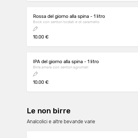
Rossa del giorno alla spina - 1 litro
Bock con sentori tostati e di caramello
10.00 €
IPA del giorno alla spina - 1 litro
Birra amara con sentori agrumati
10.00 €
Le non birre
Analcolici e altre bevande varie