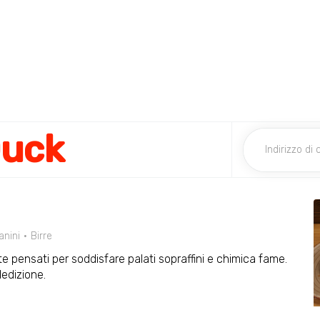
Duck
anini
Birre
tte pensati per soddisfare palati sopraffini e chimica fame.
edizione.