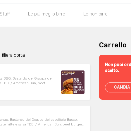
 Stuff
Le più meglio birre
Le non birre
Carrello
filiera corta
Non puoi ord
scelto.
sa BBQ, Bastardo del Grappa del
lsa TDD. / American Bun, beef
CAMBIA 
pa cheese.Served with fries and
chup, Bastardo del Grappa del caseificio Basso,
atate fritte e salsa TDD. / American Bun, beef burger
bage by Sale della Terra.Served with fries and TDD