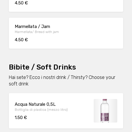
4.50 €
Marmellata / Jam
Marmellata/ Bread with jam
4.50 €
Bibite / Soft Drinks
Hai sete? Ecco i nostri drink / Thirsty? Choose your
soft drink
Acqua Naturale 0,5L
Bottiglia di plastica (mezzo litro)
1.50 €