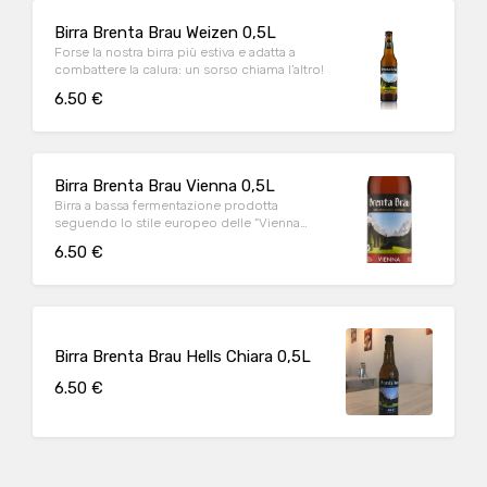
Birra Brenta Brau Weizen 0,5L
Forse la nostra birra più estiva e adatta a
combattere la calura: un sorso chiama l’altro!
6.50 €
Birra Brenta Brau Vienna 0,5L
Birra a bassa fermentazione prodotta
seguendo lo stile europeo delle “Vienna
Lager”, utilizzando 100% malto della
6.50 €
tipologia Vienna
Birra Brenta Brau Hells Chiara 0,5L
6.50 €