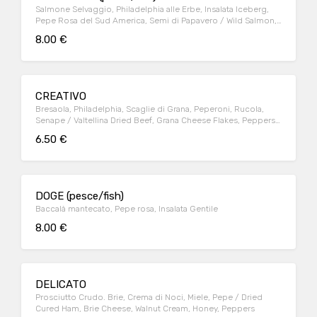
Salmone Selvaggio, Philadelphia alle Erbe, Insalata Iceberg,
Pepe Rosa del Sud America, Semi di Papavero / Wild Salmon,
Philadelphia Cheese with herbs, Pink Pepper, Poppy seeds
8.00 €
CREATIVO
Bresaola, Philadelphia, Scaglie di Grana, Peperoni, Rucola,
Senape / Valtellina Dried Beef, Grana Cheese Flakes, Peppers
Rocket Salad, Mustard
6.50 €
DOGE (pesce/fish)
Baccalà mantecato, Pepe rosa, Insalata Gentile
8.00 €
DELICATO
Prosciutto Crudo. Brie, Crema di Noci, Miele, Pepe / Dried
Cured Ham, Brie Cheese, Walnut Cream, Honey, Peppers