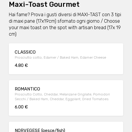
Maxi-Toast Gourmet
Hai fame? Prova i gusti diversi di MAXI-TAST con 3 tipi
di maxi pane (17x19cm) sfornato ogni giorno / Choose
your maxi toast on the spot with artisan bread (17x 19
cm)
CLASSICO
Prosciutto cotto, Edamer / Baked Ham, Edamer Cheese
4.80 €
ROMANTICO
Prosciutto Cotto, Cheddar, Melanzane Grigliate, Pomodori
Secchi / Baked Ham, Cheddar, Eggplant, Dried Tomatoes
6.00 €
NORVEGESE (pesce/fish)