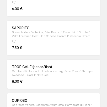
6.00 €
SAPORITO
Bresaola della Valtellina, Brie, Pesto di Pistacchi di Bronte /
Valtellina Dried Beef, Brie Cheese, Bronte Pistacchio Cream
Sauce
7.50 €
TROPICALE (pesce/fish)
Gamberetti, Avocado, Insalata Iceberg, Salsa Rosa / Shrimps,
Avocado, Salad, Pink Sauce
8.00 €
CURIOSO
Sopressa Veneta, Scamorza Affumicata, Marmellata di Fichi /