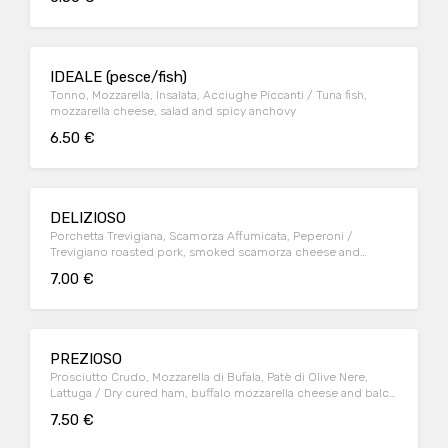
IDEALE (pesce/fish)
Tonno, Mozzarella, Insalata, Acciughe Piccanti / Tuna fish,
mozzarella cheese, salad and spicy anchovy
6.50 €
DELIZIOSO
Porchetta Trevigiana, Scamorza Affumicata, Peperoni /
Trevigiano roasted pork, smoked scamorza cheese and
peppers
7.00 €
PREZIOSO
Prosciutto Crudo, Mozzarella di Bufala, Patè di Olive Nere,
Lattuga / Dry cured ham, buffalo mozzarella cheese and balck
olive patè
7.50 €