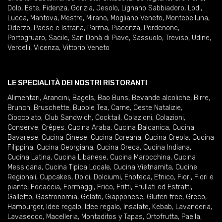
Dolo
,
Este
,
Fidenza
,
Gorizia
,
Jesolo
,
Lignano Sabbiadoro
,
Lodi
,
Lucca
,
Mantova
,
Mestre
,
Mirano
,
Mogliano Veneto
,
Montebelluna
,
Oderzo
,
Paese e Istrana
,
Parma
,
Piacenza
,
Pordenone
,
Portogruaro
,
Sacile
,
San Donà di Piave
,
Sassuolo
,
Treviso
,
Udine
,
Vercelli
,
Vicenza
,
Vittorio Veneto
LE SPECIALITÀ DEI NOSTRI RISTORANTI
Alimentari
,
Arancini
,
Bagels
,
Bao Buns
,
Bevande alcoliche
,
Birre
,
Brunch
,
Bruschette
,
Bubble Tea
,
Carne
,
Ceste Natalizie
,
Cioccolato
,
Club Sandwich
,
Cocktail
,
Colazioni
,
Colazioni
,
Conserve
,
Crêpes
,
Cucina Araba
,
Cucina Balcanica
,
Cucina
Bavarese
,
Cucina Cinese
,
Cucina Coreana
,
Cucina Creola
,
Cucina
Filippina
,
Cucina Georgiana
,
Cucina Greca
,
Cucina Indiana
,
Cucina Latina
,
Cucina Libanese
,
Cucina Marocchina
,
Cucina
Messicana
,
Cucina Tipica Locale
,
Cucina Vietnamita
,
Cucine
Regionali
,
Cupcakes
,
Dolci
,
Dolciumi
,
Enoteca
,
Etnico
,
Fiori
,
Fiori e
piante
,
Focaccia
,
Formaggi
,
Frico
,
Fritti
,
Frullati ed Estratti
,
Galletto
,
Gastronomia
,
Gelato
,
Giapponese
,
Gluten free
,
Greco
,
Hamburger
,
Idee regalo
,
Idee regalo
,
Insalate
,
Kebab
,
Lavanderia
,
Lavasecco
,
Macelleria
,
Montaditos y Tapas
,
Ortofrutta
,
Paella
,