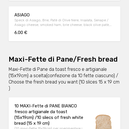
ASIAGO
Speck di Asiago, Brie, Patè di Olive Nere, Insalata, Senape /
Asiago cheese, smoked ham, brie cheese, black olive patè,
salad and mustard
6.00 €
Maxi-Fette di Pane/Fresh bread
Maxi-Fette di Pane da toast fresco e artigianale
(15x19cm) a scelta(confezione da 10 fette ciascuno) /
Choose the fresh bread you want (10 slices 15 x 19 cm
)
10 MAXI-Fette di PANE BIANCO
fresco artigianale da toast
(15x19cm) /10 sliecs of fresh white
bread (15 x 19 cm)
(10 maxi-fette 15x19cm) per sperimentare i