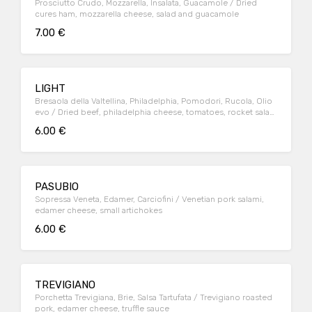
Prosciutto Crudo, Mozzarella, Insalata, Guacamole / Dried
cures ham, mozzarella cheese, salad and guacamole
7.00 €
LIGHT
Bresaola della Valtellina, Philadelphia, Pomodori, Rucola, Olio
evo / Dried beef, philadelphia cheese, tomatoes, rocket salad,
extra virgin olive oil
6.00 €
PASUBIO
Sopressa Veneta, Edamer, Carciofini / Venetian pork salami,
edamer cheese, small artichokes
6.00 €
TREVIGIANO
Porchetta Trevigiana, Brie, Salsa Tartufata / Trevigiano roasted
pork, edamer cheese, truffle sauce