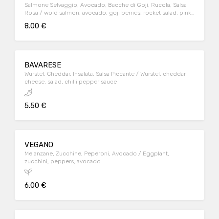
Salmone Selvaggio, Avocado, Bacche di Goji, Rucola, Salsa
Rosa / wold salmon. avocado, goji berries, rocket salad, pink
sauce
8.00 €
BAVARESE
Wurstel, Cheddar, Insalata, Salsa Piccante / Wurstel, cheddar
cheese, salad, chilli pepper sauce
5.50 €
VEGANO
Melanzane, Zucchine, Peperoni, Avocado / Eggplant,
zucchini, peppers, avocado
6.00 €