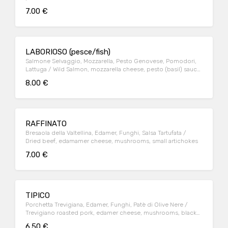
7.00 €
LABORIOSO (pesce/fish)
Salmone Selvaggio, Mozzarella, Pesto Genovese, Pomodori,
Lattuga / Wild Salmon, mozzarella cheese, pesto (basil) sauce,
tomatoes and lattuce
8.00 €
RAFFINATO
Bresaola della Valtellina, Edamer, Funghi, Salsa Tartufata /
Dried beef, edamamer cheese, mushrooms, small artichokes
7.00 €
TIPICO
Porchetta Trevigiana, Edamer, Funghi, Patè di Olive Nere /
Trevigiano roasted pork, edamer cheese, mushrooms, black
olive patè
6.50 €