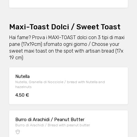
Maxi-Toast Dolci / Sweet Toast
Hai fame? Prova i MAXI-TOAST dolci con 3 tipi di maxi
pane (17x19cm) sfornato ogni giorno / Choose your
sweet maxi toast on the spot with artisan bread (17x
19 cm)
Nutella
Nutella, Granella di Nocciole / bread with Nutella and
hazelnuts
4.50 €
Burro di Arachidi / Peanut Butter
Burro di Arachidi / Bread with peanut butter