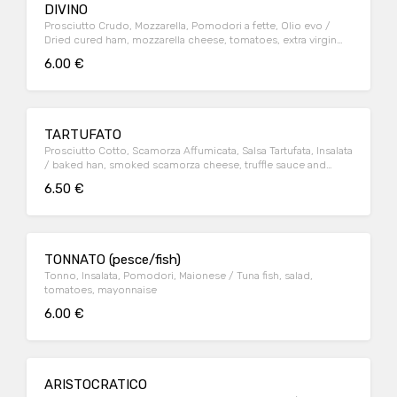
DIVINO
Prosciutto Crudo, Mozzarella, Pomodori a fette, Olio evo /
Dried cured ham, mozzarella cheese, tomatoes, extra virgin
olive oil
6.00 €
TARTUFATO
Prosciutto Cotto, Scamorza Affumicata, Salsa Tartufata, Insalata
/ baked han, smoked scamorza cheese, truffle sauce and
salad
6.50 €
TONNATO (pesce/fish)
Tonno, Insalata, Pomodori, Maionese / Tuna fish, salad,
tomatoes, mayonnaise
6.00 €
ARISTOCRATICO