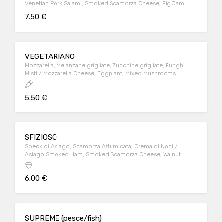
Venetian Pork Salami, Smoked Scamorza Cheese, Fig Jam
7.50 €
VEGETARIANO
Mozzarella, Melanzane grigliate, Zucchine grigliate, Funghi
Misti / Mozzarella Cheese, Eggplant, Mixed Mushrooms
5.50 €
SFIZIOSO
Speck di Asiago, Scamorza Affumicata, Crema di Noci /
Asiago Smoked Ham, Smoked Scamorza Cheese, Walnut
Cream
6.00 €
SUPREME (pesce/fish)