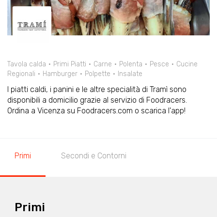
Tavola calda
Primi Piatti
Carne
Polenta
Pesce
Cucine
Regionali
Hamburger
Polpette
Insalate
I piatti caldi, i panini e le altre specialità di Tramì sono
disponibili a domicilio grazie al servizio di Foodracers.
Ordina a Vicenza su Foodracers.com o scarica l'app!
Primi
Secondi e Contorni
Primi