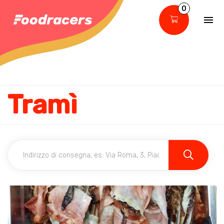
0
Tramì