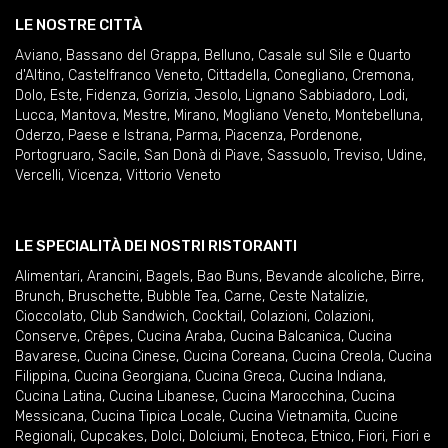
LE NOSTRE CITTÀ
Aviano
,
Bassano del Grappa
,
Belluno
,
Casale sul Sile e Quarto
d'Altino
,
Castelfranco Veneto
,
Cittadella
,
Conegliano
,
Cremona
,
Dolo
,
Este
,
Fidenza
,
Gorizia
,
Jesolo
,
Lignano Sabbiadoro
,
Lodi
,
Lucca
,
Mantova
,
Mestre
,
Mirano
,
Mogliano Veneto
,
Montebelluna
,
Oderzo
,
Paese e Istrana
,
Parma
,
Piacenza
,
Pordenone
,
Portogruaro
,
Sacile
,
San Donà di Piave
,
Sassuolo
,
Treviso
,
Udine
,
Vercelli
,
Vicenza
,
Vittorio Veneto
LE SPECIALITÀ DEI NOSTRI RISTORANTI
Alimentari
,
Arancini
,
Bagels
,
Bao Buns
,
Bevande alcoliche
,
Birre
,
Brunch
,
Bruschette
,
Bubble Tea
,
Carne
,
Ceste Natalizie
,
Cioccolato
,
Club Sandwich
,
Cocktail
,
Colazioni
,
Colazioni
,
Conserve
,
Crêpes
,
Cucina Araba
,
Cucina Balcanica
,
Cucina
Bavarese
,
Cucina Cinese
,
Cucina Coreana
,
Cucina Creola
,
Cucina
Filippina
,
Cucina Georgiana
,
Cucina Greca
,
Cucina Indiana
,
Cucina Latina
,
Cucina Libanese
,
Cucina Marocchina
,
Cucina
Messicana
,
Cucina Tipica Locale
,
Cucina Vietnamita
,
Cucine
Regionali
,
Cupcakes
,
Dolci
,
Dolciumi
,
Enoteca
,
Etnico
,
Fiori
,
Fiori e