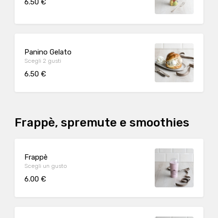
6.50 €
Panino Gelato
Scegli 2 gusti
6.50 €
Frappè, spremute e smoothies
Frappè
Scegli un gusto
6.00 €