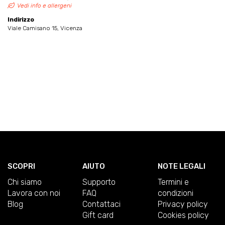
Vedi info e allergeni
Indirizzo
Viale Camisano 15, Vicenza
SCOPRI
AIUTO
NOTE LEGALI
Chi siamo
Supporto
Termini e
Lavora con noi
FAQ
condizioni
Blog
Contattaci
Privacy policy
Gift card
Cookies policy