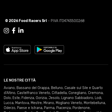
© 2026 Food Racers Srl
- P.IVA IT04743500268
LE NOSTRE CITTÀ
Aviano
,
Bassano del Grappa
,
Belluno
,
Casale sul Sile e Quarto
d'Altino
,
Castelfranco Veneto
,
Cittadella
,
Conegliano
,
Cremona
,
Dolo
,
Este
,
Fidenza
,
Gorizia
,
Jesolo
,
Lignano Sabbiadoro
,
Lodi
,
Lucca
,
Mantova
,
Mestre
,
Mirano
,
Mogliano Veneto
,
Montebelluna
,
Oderzo
,
Paese e Istrana
,
Parma
,
Piacenza
,
Pordenone
,