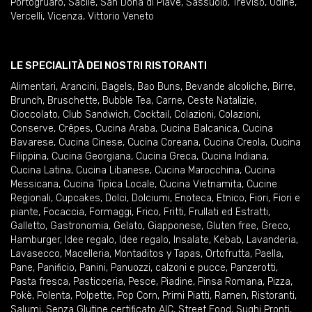
Portogruaro
,
Sacile
,
San Donà di Piave
,
Sassuolo
,
Treviso
,
Udine
,
Vercelli
,
Vicenza
,
Vittorio Veneto
LE SPECIALITÀ DEI NOSTRI RISTORANTI
Alimentari
,
Arancini
,
Bagels
,
Bao Buns
,
Bevande alcoliche
,
Birre
,
Brunch
,
Bruschette
,
Bubble Tea
,
Carne
,
Ceste Natalizie
,
Cioccolato
,
Club Sandwich
,
Cocktail
,
Colazioni
,
Colazioni
,
Conserve
,
Crêpes
,
Cucina Araba
,
Cucina Balcanica
,
Cucina
Bavarese
,
Cucina Cinese
,
Cucina Coreana
,
Cucina Creola
,
Cucina
Filippina
,
Cucina Georgiana
,
Cucina Greca
,
Cucina Indiana
,
Cucina Latina
,
Cucina Libanese
,
Cucina Marocchina
,
Cucina
Messicana
,
Cucina Tipica Locale
,
Cucina Vietnamita
,
Cucine
Regionali
,
Cupcakes
,
Dolci
,
Dolciumi
,
Enoteca
,
Etnico
,
Fiori
,
Fiori e
piante
,
Focaccia
,
Formaggi
,
Frico
,
Fritti
,
Frullati ed Estratti
,
Galletto
,
Gastronomia
,
Gelato
,
Giapponese
,
Gluten free
,
Greco
,
Hamburger
,
Idee regalo
,
Idee regalo
,
Insalate
,
Kebab
,
Lavanderia
,
Lavasecco
,
Macelleria
,
Montaditos y Tapas
,
Ortofrutta
,
Paella
,
Pane
,
Panificio
,
Panini
,
Panuozzi, calzoni e pucce
,
Panzerotti
,
Pasta fresca
,
Pasticceria
,
Pesce
,
Piadine
,
Pinsa Romana
,
Pizza
,
Pokè
,
Polenta
,
Polpette
,
Pop Corn
,
Primi Piatti
,
Ramen
,
Ristoranti
,
Salumi
,
Senza Glutine certificato AIC
,
Street Food
,
Sughi Pronti
,