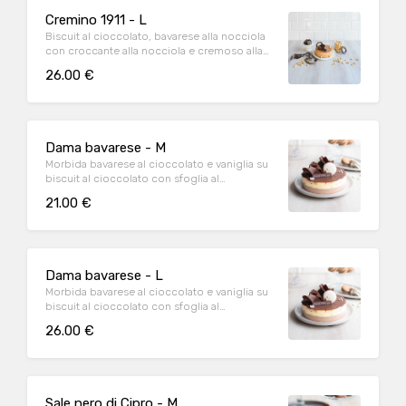
Cremino 1911 - L
Biscuit al cioccolato, bavarese alla nocciola
con croccante alla nocciola e cremoso alla
gianduia.
26.00 €
Dama bavarese - M
Morbida bavarese al cioccolato e vaniglia su
biscuit al cioccolato con sfoglia al
cioccolato e fave di cacao.
21.00 €
Dama bavarese - L
Morbida bavarese al cioccolato e vaniglia su
biscuit al cioccolato con sfoglia al
cioccolato e fave di cacao.
26.00 €
Sale nero di Cipro - M