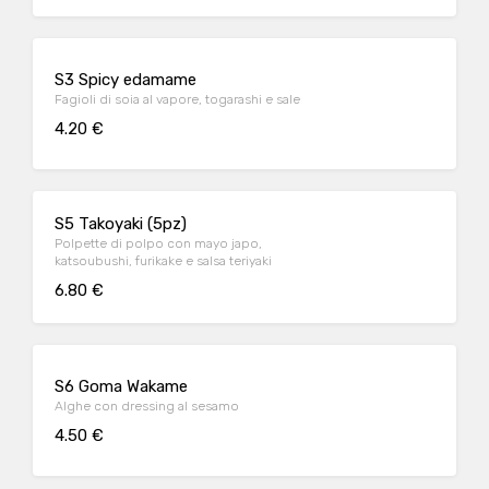
S3 Spicy edamame
Fagioli di soia al vapore, togarashi e sale
4.20 €
S5 Takoyaki (5pz)
Polpette di polpo con mayo japo,
katsoubushi, furikake e salsa teriyaki
6.80 €
S6 Goma Wakame
Alghe con dressing al sesamo
4.50 €