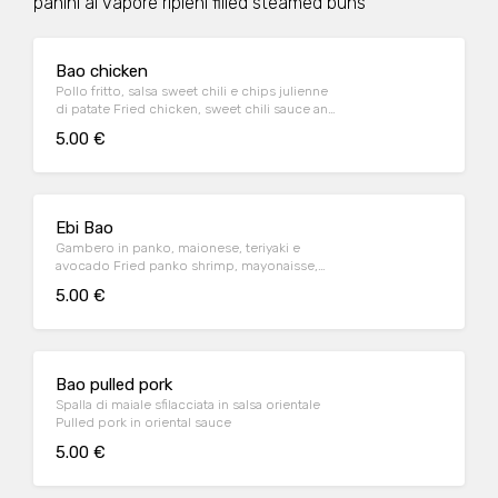
panini al vapore ripieni filled steamed buns
Bao chicken
Pollo fritto, salsa sweet chili e chips julienne
di patate Fried chicken, sweet chili sauce and
potato chips
5.00 €
Ebi Bao
Gambero in panko, maionese, teriyaki e
avocado Fried panko shrimp, mayonaisse,
teriyaki sauce and avocado
5.00 €
Bao pulled pork
Spalla di maiale sfilacciata in salsa orientale
Pulled pork in oriental sauce
5.00 €