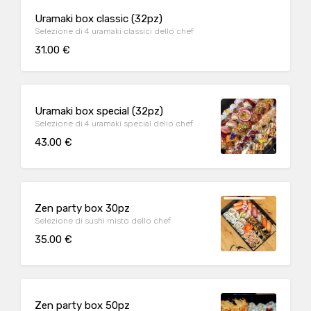
Uramaki box classic (32pz)
Selezione di 4 uramaki classici dello chef
31.00 €
Uramaki box special (32pz)
Selezione di 4 uramaki special dello chef
43.00 €
Zen party box 30pz
Selezione di sushi misto dello chef
35.00 €
Zen party box 50pz