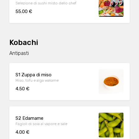
Selezione di sushi misto dello chef
55.00 €
Kobachi
Antipasti
S1 Zuppa di miso
Miso, tofu e alga wakame
4.50 €
S2 Edamame
Fagioli di soia al vapore e sale
4.00 €