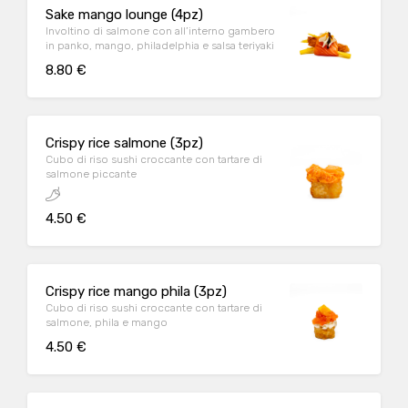
Sake mango lounge (4pz)
Involtino di salmone con all’interno gambero
in panko, mango, philadelphia e salsa teriyaki
8.80 €
Crispy rice salmone (3pz)
Cubo di riso sushi croccante con tartare di
salmone piccante
4.50 €
Crispy rice mango phila (3pz)
Cubo di riso sushi croccante con tartare di
salmone, phila e mango
4.50 €