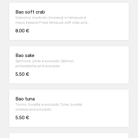
Bao soft crab
Granchio morbido (moleca) in tempura e
mayo kewpie Fried tempura soft crab and
kewpie mayoinesse
8.00 €
Bao sake
Salmone, phila e avocado Salmon,
philadelphia and avocado
5.50 €
Bao tuna
Tonno, buratta e avocado Tuna, burrata
cheese and avocado
5.50 €