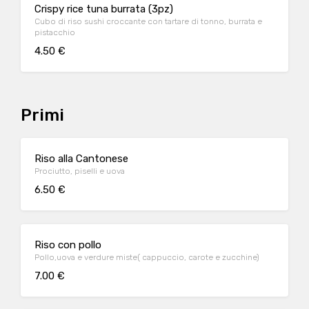
Crispy rice tuna burrata (3pz)
Cubo di riso sushi croccante con tartare di tonno, burrata e
pistacchio
4.50 €
Primi
Riso alla Cantonese
Prociutto, piselli e uova
6.50 €
Riso con pollo
Pollo,uova e verdure miste( cappuccio, carote e zucchine)
7.00 €