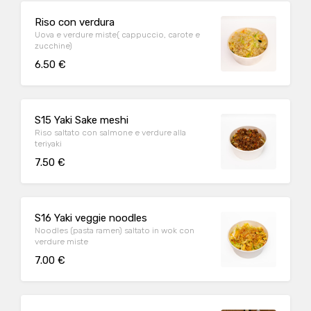
Riso con verdura
Uova e verdure miste( cappuccio, carote e
zucchine)
6.50 €
S15 Yaki Sake meshi
Riso saltato con salmone e verdure alla
teriyaki
7.50 €
S16 Yaki veggie noodles
Noodles (pasta ramen) saltato in wok con
verdure miste
7.00 €