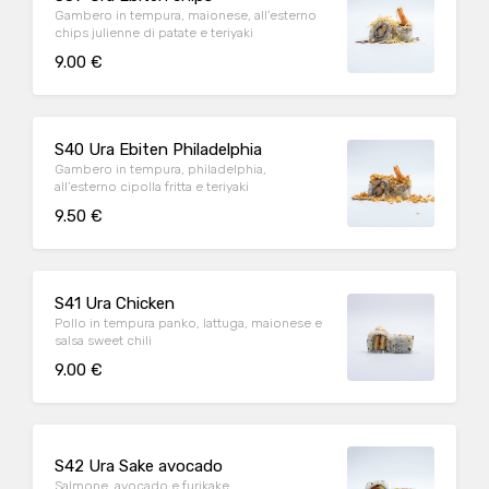
Gambero in tempura, maionese, all’esterno
chips julienne di patate e teriyaki
9.00 €
S40 Ura Ebiten Philadelphia
Gambero in tempura, philadelphia,
all’esterno cipolla fritta e teriyaki
9.50 €
S41 Ura Chicken
Pollo in tempura panko, lattuga, maionese e
salsa sweet chili
9.00 €
S42 Ura Sake avocado
Salmone, avocado e furikake