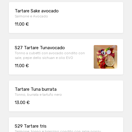
Tartare Sake avocado
Salmone e Avocado
11.00 €
S27 Tartare Tunavocado
Tonno a cubetti con avocado condito con
sale, pepe dello sichuan e olio EVO
11.00 €
Tartare Tuna burrata
Tonno, burrata e tartufo nero
13.00 €
S29 Tartare tris
Salmone, tonno e branzino condito con salsa ponzu