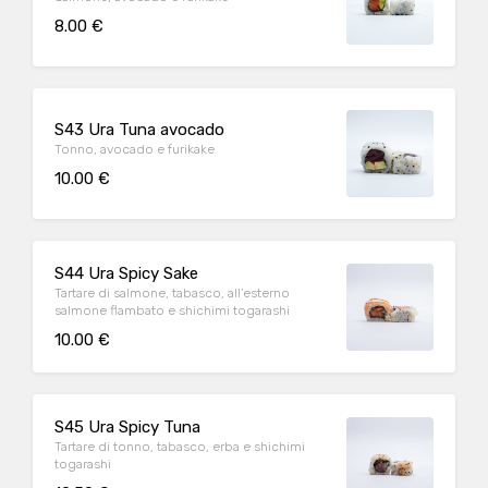
8.00 €
S43 Ura Tuna avocado
Tonno, avocado e furikake
10.00 €
S44 Ura Spicy Sake
Tartare di salmone, tabasco, all’esterno
salmone flambato e shichimi togarashi
10.00 €
S45 Ura Spicy Tuna
Tartare di tonno, tabasco, erba e shichimi
togarashi