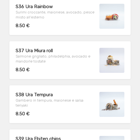
S36 Ura Rainbow
Surimi croccante, maionese, avocado, pesce
misto all’esterno
8.50 €
S37 Ura Miura roll
Salmone grigliato, philadelphia, avocado e
mandorle tostate
8.50 €
S38 Ura Tempura
Gambero in tempura, maionese e salsa
teriyaki
8.50 €
S39 Ura Ebiten chips