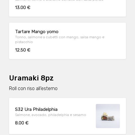
13.00 €
Tartare Mango yomo
Tonno, salmone a cubetti con mango, salsa mango e
pistacchio
12.50 €
Uramaki 8pz
Roll con riso all’esterno
S32 Ura Philadelphia
Salmone, avocado, philadelphia e sesamo
8.00 €