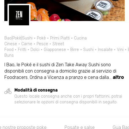
Bao|Pokè|Sushi
Pokè
Primi Piatti
Cucina
Cinese
Carne
Pesce
Street
Food
Fritti
Dolci
Giapponese
Birre
Sushi
Insalate
Vini
Buns
I Bao, le Poké e il sushi di Zen Take Away Sushi sono
disponibili con consegna a domicilio grazie al servizio di
Foodracers. Ordina a Vicenza a pranzo e cena dalla
...
altro
Modalità di consegna
Questo locale consegna anche con i propri fattorini, potrai
selezionare le opzioni di consegna disponibili in seguito.
proposte poke
Posate e salse
Gua Bao