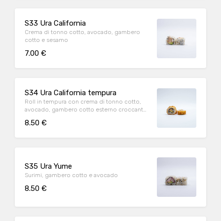
S33 Ura California
Crema di tonno cotto, avocado, gambero
cotto e sesamo
7.00 €
S34 Ura California tempura
Roll in tempura con crema di tonno cotto,
avocado, gambero cotto esterno croccante
al panko e teriyaki
8.50 €
S35 Ura Yume
Surimi, gambero cotto e avocado
8.50 €