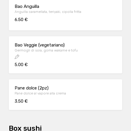
Bao Anguilla
Anguilla caramellata, teriyaki, cipolla fritta
6.50 €
Bao Veggie (vegetariano)
Germogli di soia, goma wakame e tofu
5.00 €
Pane dolce (2pz)
Pane dolce al vapore alla crema
3.50 €
Box sushi