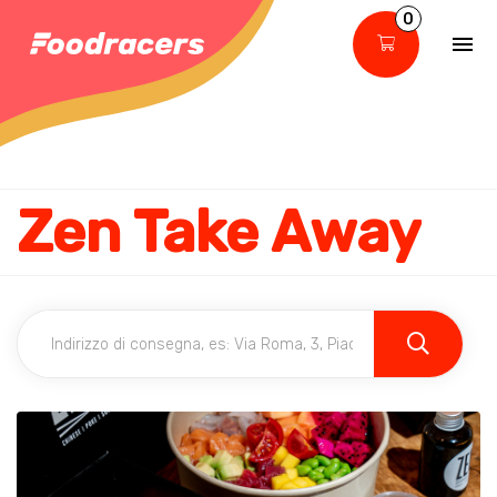
0
Zen Take Away