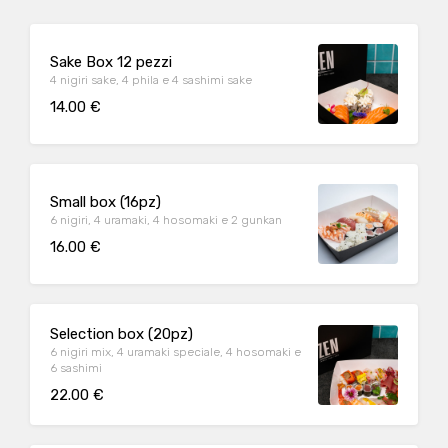
Sake Box 12 pezzi
4 nigiri sake, 4 phila e 4 sashimi sake
14.00 €
Small box (16pz)
6 nigiri, 4 uramaki, 4 hosomaki e 2 gunkan
16.00 €
Selection box (20pz)
6 nigiri mix, 4 uramaki speciale, 4 hosomaki e
6 sashimi
22.00 €