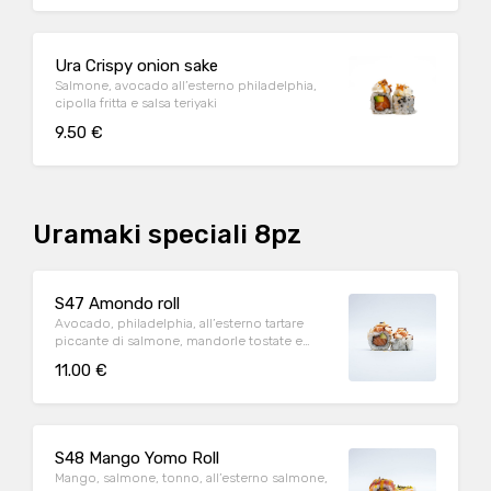
Ura Crispy onion sake
Salmone, avocado all’esterno philadelphia,
cipolla fritta e salsa teriyaki
9.50 €
Uramaki speciali 8pz
S47 Amondo roll
Avocado, philadelphia, all’esterno tartare
piccante di salmone, mandorle tostate e
teriyaki
11.00 €
S48 Mango Yomo Roll
Mango, salmone, tonno, all’esterno salmone,