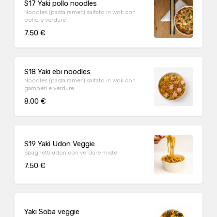
S17 Yaki pollo noodles
Noodles (pasta ramen) saltato in wok con
pollo e verdure
7.50 €
S18 Yaki ebi noodles
Noodles (pasta ramen) saltato in wok con
gamberi e verdure
8.00 €
S19 Yaki Udon Veggie
Spaghetti udon con verdure miste
7.50 €
Yaki Soba veggie