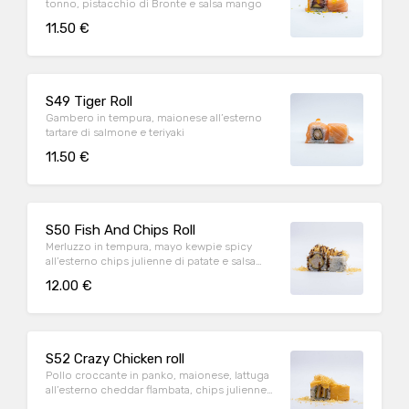
tonno, pistacchio di Bronte e salsa mango
11.50 €
S49 Tiger Roll
Gambero in tempura, maionese all’esterno
tartare di salmone e teriyaki
11.50 €
S50 Fish And Chips Roll
Merluzzo in tempura, mayo kewpie spicy
all’esterno chips julienne di patate e salsa
teriyaki
12.00 €
S52 Crazy Chicken roll
Pollo croccante in panko, maionese, lattuga
all’esterno cheddar flambata, chips julienne
di patate e cipolla fritta