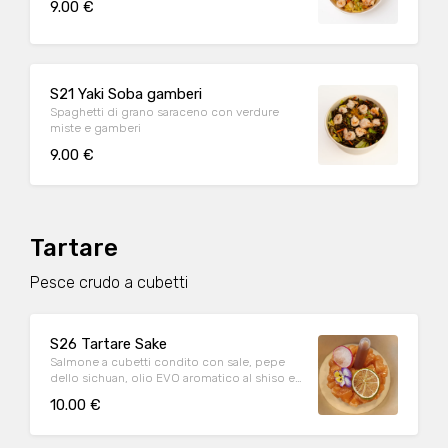
9.00 €
S21 Yaki Soba gamberi
Spaghetti di grano saraceno con verdure
miste e gamberi
9.00 €
Tartare
Pesce crudo a cubetti
S26 Tartare Sake
Salmone a cubetti condito con sale, pepe
dello sichuan, olio EVO aromatico al shiso e
salsa ponzu
10.00 €