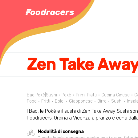
Zen Take Awa
Bao|Pokè|Sushi
Pokè
Primi Piatti
Cucina Cinese
C
Food
Fritti
Dolci
Giapponese
Birre
Sushi
Insal
I Bao, le Poké e il sushi di Zen Take Away Sushi son
Foodracers. Ordina a Vicenza a pranzo e cena dal
Modalità di consegna