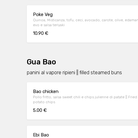
Poke Veg
Quinoa, Misticanza, tofu, ceci, avocado, carote, olive, eda
evo e salsa teriyaki
10.90 €
Gua Bao
panini al vapore ripieni || filled steamed buns
Bao chicken
Pollo fritto, salsa sweet chili e chips julienne di patate || Fri
potato chips
5.00 €
Ebi Bao