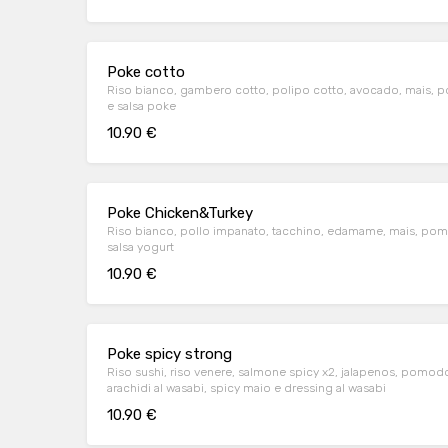
Poke cotto
Riso bianco, gambero cotto, polipo cotto, avocado, mais, pom
e salsa poke
10.90 €
Poke Chicken&Turkey
Riso bianco, pollo impanato, tacchino, edamame, mais, pom
salsa yogurt
10.90 €
Poke spicy strong
Riso sushi, riso venere, salmone spicy x2, jalapenos, pomodo
arachidi al wasabi, spicy maio e dressing al wasabi
10.90 €