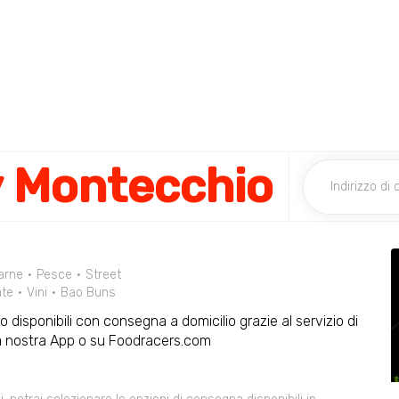
y Montecchio
arne
Pesce
Street
ate
Vini
Bao Buns
o disponibili con consegna a domicilio grazie al servizio di
la nostra App o su Foodracers.com