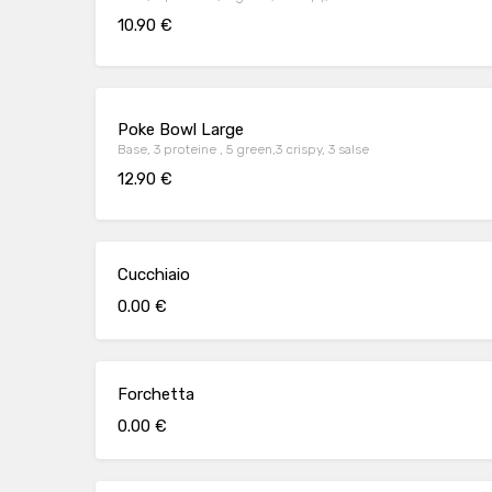
10.90 €
Poke Bowl Large
Base, 3 proteine , 5 green,3 crispy, 3 salse
12.90 €
Cucchiaio
0.00 €
Forchetta
0.00 €