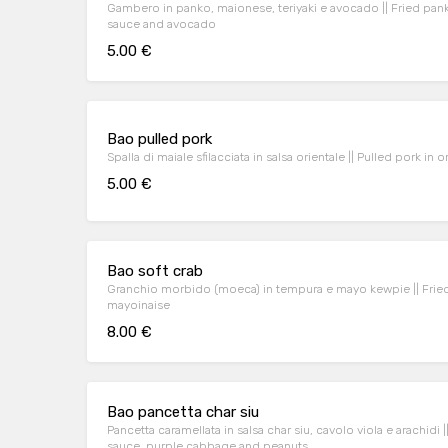
Gambero in panko, maionese, teriyaki e avocado || Fried pank
sauce and avocado
5.00 €
Bao pulled pork
Spalla di maiale sfilacciata in salsa orientale || Pulled pork in 
5.00 €
Bao soft crab
Granchio morbido (moeca) in tempura e mayo kewpie || Frie
mayoinaise
8.00 €
Bao pancetta char siu
Pancetta caramellata in salsa char siu, cavolo viola e arachidi
sauce, purple cabbage and peanuts