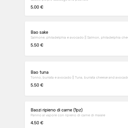
5.00 €
Bao sake
Salmone, philadelphia e avocado || Salmon, philadelphia ch
5.50 €
Bao tuna
Tonno, burrata e avocado || Tuna, burrata cheese and avocad
5.50 €
Baozi ripieno di carne (1pz)
Panino al vapore con ripieno di carne di maiale
4.50 €