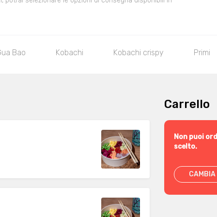
 potrai selezionare le opzioni di consegna disponibili in
Gua Bao
Kobachi
Kobachi crispy
Primi
Carrello
Non puoi ord
scelto.
CAMBIA 