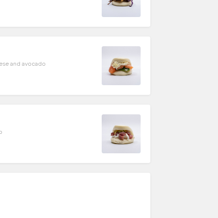
eese and avocado
o