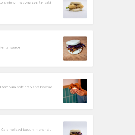
o shrimp, mayonaisse, teriyaki
oriental sauce
d tempura soft crab and kewpie
 || Caramelized bacon in char siu