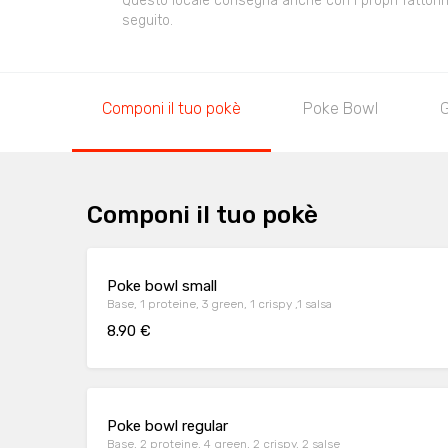
Questo locale consegna anche con i propri fattorini,
seguito.
Componi il tuo pokè
Poke Bowl
Componi il tuo pokè
Poke bowl small
Base, 1 proteine, 3 green, 1 crispy ,1 salsa
8.90 €
Poke bowl regular
Base, 2 proteine, 4 green, 2 crispy, 2 salse