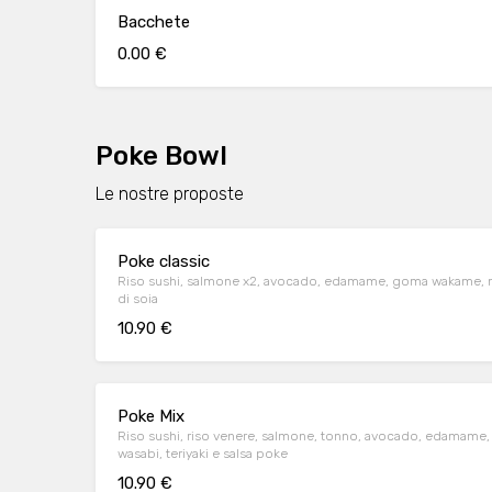
Bacchete
0.00 €
Poke Bowl
Le nostre proposte
Poke classic
Riso sushi, salmone x2, avocado, edamame, goma wakame, mango
di soia
10.90 €
Poke Mix
Riso sushi, riso venere, salmone, tonno, avocado, edamame, p
wasabi, teriyaki e salsa poke
10.90 €