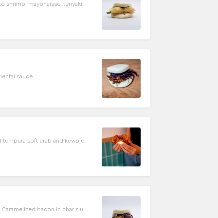
o shrimp, mayonaisse, teriyaki
oriental sauce
d tempura soft crab and kewpie
 || Caramelized bacon in char siu