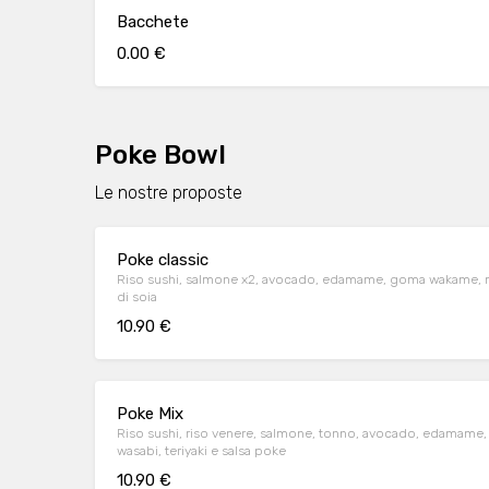
Bacchete
0.00 €
Poke Bowl
Le nostre proposte
Poke classic
Riso sushi, salmone x2, avocado, edamame, goma wakame, mango
di soia
10.90 €
Poke Mix
Riso sushi, riso venere, salmone, tonno, avocado, edamame, p
wasabi, teriyaki e salsa poke
10.90 €