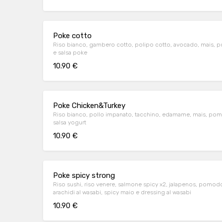
Poke cotto
Riso bianco, gambero cotto, polipo cotto, avocado, mais, pom
e salsa poke
10.90 €
Poke Chicken&Turkey
Riso bianco, pollo impanato, tacchino, edamame, mais, pom
salsa yogurt
10.90 €
Poke spicy strong
Riso sushi, riso venere, salmone spicy x2, jalapenos, pomodo
arachidi al wasabi, spicy maio e dressing al wasabi
10.90 €