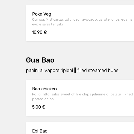
Poke Veg
Quinoa, Misticanza, tofu, ceci, avocado, carote, olive, eda
evo e salsa teriyaki
10.90 €
Gua Bao
panini al vapore ripieni || filled steamed buns
Bao chicken
Pollo fritto, salsa sweet chili e chips julienne di patate || Fri
potato chips
5.00 €
Ebi Bao