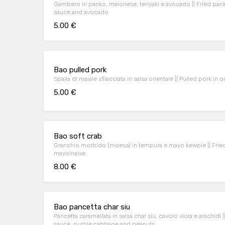
Gambero in panko, maionese, teriyaki e avocado || Fried pank
sauce and avocado
5.00 €
Bao pulled pork
Spalla di maiale sfilacciata in salsa orientale || Pulled pork in 
5.00 €
Bao soft crab
Granchio morbido (moeca) in tempura e mayo kewpie || Frie
mayoinaise
8.00 €
Bao pancetta char siu
Pancetta caramellata in salsa char siu, cavolo viola e arachidi
sauce, purple cabbage and peanuts