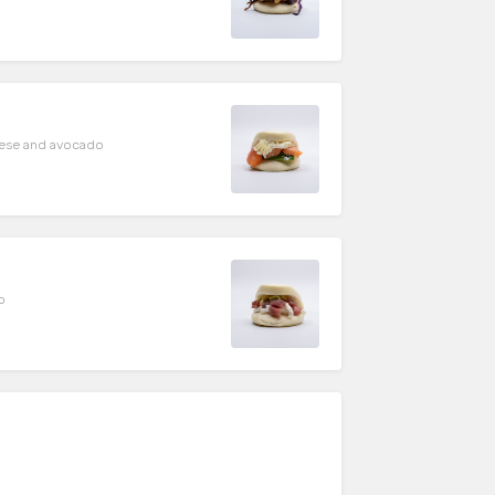
eese and avocado
o