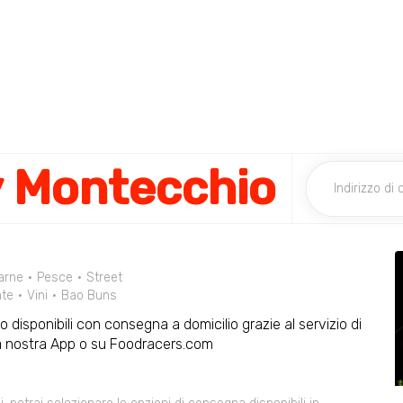
y Montecchio
arne
Pesce
Street
ate
Vini
Bao Buns
o disponibili con consegna a domicilio grazie al servizio di
la nostra App o su Foodracers.com