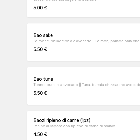
5.00 €
Bao sake
Salmone, philadelphia e avocado || Salmon, philadelphia ch
5.50 €
Bao tuna
Tonno, burrata e avocado || Tuna, burrata cheese and avocad
5.50 €
Baozi ripieno di carne (1pz)
Panino al vapore con ripieno di carne di maiale
4.50 €