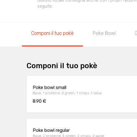
Questo locale consegna anche con i propri fattorini,
seguito.
Componi il tuo pokè
Poke Bowl
Componi il tuo pokè
Poke bowl small
Base, 1 proteine, 3 green, 1 crispy ,1 salsa
8.90 €
Poke bowl regular
Base, 2 proteine, 4 green, 2 crispy, 2 salse