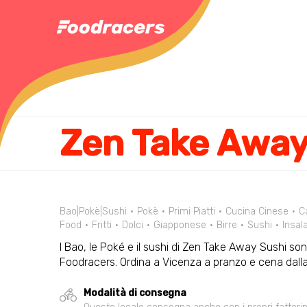
Zen Take Awa
Bao|Pokè|Sushi
Pokè
Primi Piatti
Cucina Cinese
C
Food
Fritti
Dolci
Giapponese
Birre
Sushi
Insal
I Bao, le Poké e il sushi di Zen Take Away Sushi son
Foodracers. Ordina a Vicenza a pranzo e cena dal
Modalità di consegna