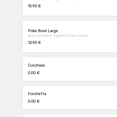
10.90 €
Poke Bowl Large
Base, 3 proteine , 5 green,3 crispy, 3 salse
12.90 €
Cucchiaio
0.00 €
Forchetta
0.00 €