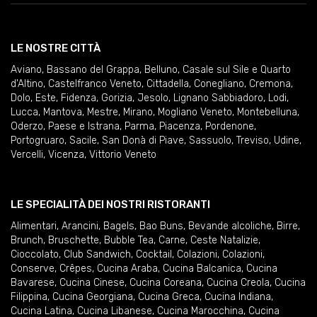
LE NOSTRE CITTÀ
Aviano
,
Bassano del Grappa
,
Belluno
,
Casale sul Sile e Quarto
d'Altino
,
Castelfranco Veneto
,
Cittadella
,
Conegliano
,
Cremona
,
Dolo
,
Este
,
Fidenza
,
Gorizia
,
Jesolo
,
Lignano Sabbiadoro
,
Lodi
,
Lucca
,
Mantova
,
Mestre
,
Mirano
,
Mogliano Veneto
,
Montebelluna
,
Oderzo
,
Paese e Istrana
,
Parma
,
Piacenza
,
Pordenone
,
Portogruaro
,
Sacile
,
San Donà di Piave
,
Sassuolo
,
Treviso
,
Udine
,
Vercelli
,
Vicenza
,
Vittorio Veneto
LE SPECIALITÀ DEI NOSTRI RISTORANTI
Alimentari
,
Arancini
,
Bagels
,
Bao Buns
,
Bevande alcoliche
,
Birre
,
Brunch
,
Bruschette
,
Bubble Tea
,
Carne
,
Ceste Natalizie
,
Cioccolato
,
Club Sandwich
,
Cocktail
,
Colazioni
,
Colazioni
,
Conserve
,
Crêpes
,
Cucina Araba
,
Cucina Balcanica
,
Cucina
Bavarese
,
Cucina Cinese
,
Cucina Coreana
,
Cucina Creola
,
Cucina
Filippina
,
Cucina Georgiana
,
Cucina Greca
,
Cucina Indiana
,
Cucina Latina
,
Cucina Libanese
,
Cucina Marocchina
,
Cucina