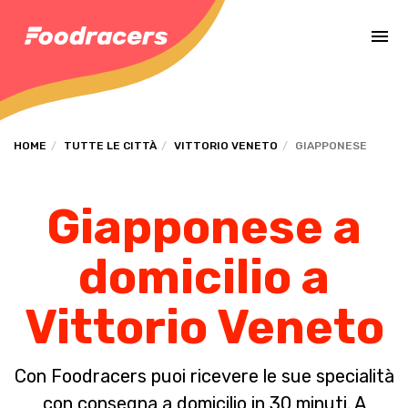
Completa il pagamento dell'ordine in [missing %{deadline} value].
HOME
TUTTE LE CITTÀ
VITTORIO VENETO
GIAPPONESE
Giapponese a
domicilio a
Vittorio Veneto
Con Foodracers puoi ricevere le sue specialità
con consegna a domicilio in 30 minuti. A