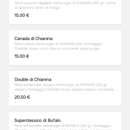
Pane carbone vegetale, hamburger di CHIANINA 200 gr. crema
di radicchio, lardo di Asiago
15.00 €
Canada di Chianina
Pane rustico, hamburger di CHIANINA 200. formaggio
Cheddar rosso, uovo, bacon croccante, salsa burger
15.00 €
Double di Chianina
Pane schiacciata, doppio hamburger di CHIANINA 200 gr,
doppio formaggio Cheddar rosso, doppio bacon croccante,
salsa burger
20.50 €
Superclassico di Bufalo
Pane schiacciata, hamburger di BUFALO 200 gr., formaggio