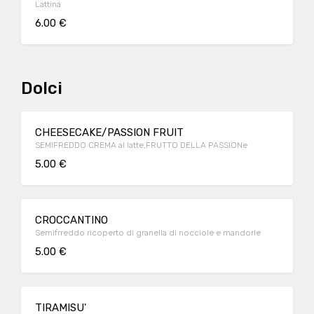
Lattina
6.00 €
Dolci
CHEESECAKE/PASSION FRUIT
SEMIFREDDO CREMA al latte,FRUTTO DELLA PASSIONe
5.00 €
CROCCANTINO
Semifrreddo ricoperto di granella di nocciole e mandorle
5.00 €
TIRAMISU'