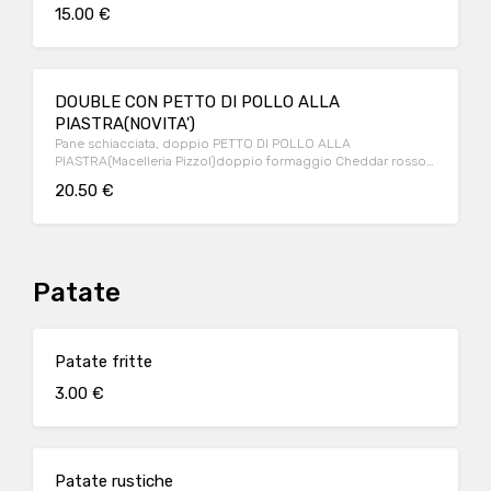
salsa burger
15.00 €
DOUBLE CON PETTO DI POLLO ALLA
PIASTRA(NOVITA')
Pane schiacciata, doppio PETTO DI POLLO ALLA
PIASTRA(Macelleria Pizzol)doppio formaggio Cheddar rosso,
doppio bacon croccante, salsa burger
20.50 €
Patate
Patate fritte
3.00 €
Patate rustiche