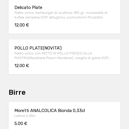
Delicato Plate
Piatto unico, hamburger di scottona 180 gr., mozzarella di
bufala campana DOP, lattughino, pomodorini Piccadilly
12.00 €
POLLO PLATE(NOVITA')
Piatto unico con PETTO DI POLLO FRESCO ALLA
PIASTRA(Macelleria Pizzol-Montaner), scaglie di grana DOP,
rucola e pomodorini Piccadilly
12.00 €
Birre
Moretti ANALCOLICA Bionda 0,33cl
Lattina 0,33cl
5.00 €