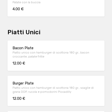
Patate con la buccia
4.00 €
Piatti Unici
Bacon Plate
Piatto unico con hamburger di scottona 180 gr., bacon
croccante, patate fritte
12.00 €
Burger Plate
Piatto unico con hamburger di scottona 180 gr., scaglie di
grana DOP, rucola e pomodorini Piccadilly
12.00 €