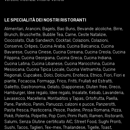
LE SPECIALITÀ DEI NOSTRI RISTORANTI
Alimentari
,
Arancini
,
Bagels
,
Bao Buns
,
Bevande alcoliche
,
Birre
,
Brunch
,
Bruschette
,
Bubble Tea
,
Carne
,
Ceste Natalizie
,
Cioccolato
,
Club Sandwich
,
Cocktail
,
Colazioni
,
Colazioni
,
Conserve
,
Crêpes
,
Cucina Araba
,
Cucina Balcanica
,
Cucina
Bavarese
,
Cucina Cinese
,
Cucina Coreana
,
Cucina Creola
,
Cucina
Filippina
,
Cucina Georgiana
,
Cucina Greca
,
Cucina Indiana
,
Cucina Latina
,
Cucina Libanese
,
Cucina Marocchina
,
Cucina
Messicana
,
Cucina Tipica Locale
,
Cucina Vietnamita
,
Cucine
Regionali
,
Cupcakes
,
Dolci
,
Dolciumi
,
Enoteca
,
Etnico
,
Fiori
,
Fiori e
piante
,
Focaccia
,
Formaggi
,
Frico
,
Fritti
,
Frullati ed Estratti
,
Galletto
,
Gastronomia
,
Gelato
,
Giapponese
,
Gluten free
,
Greco
,
Hamburger
,
Idee regalo
,
Idee regalo
,
Insalate
,
Kebab
,
Lavanderia
,
Lavasecco
,
Macelleria
,
Montaditos y Tapas
,
Ortofrutta
,
Paella
,
Pane
,
Panificio
,
Panini
,
Panuozzi, calzoni e pucce
,
Panzerotti
,
Pasta fresca
,
Pasticceria
,
Pesce
,
Piadine
,
Pinsa Romana
,
Pizza
,
Pokè
,
Polenta
,
Polpette
,
Pop Corn
,
Primi Piatti
,
Ramen
,
Ristoranti
,
Salumi
,
Senza Glutine certificato AIC
,
Street Food
,
Sughi Pronti
,
Sushi
,
Tacos
,
Taglieri
,
Tex-mex
,
Thailandese
,
Tigelle
,
Toast
,