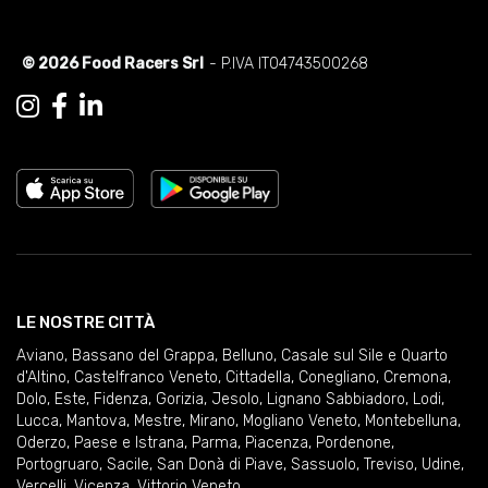
© 2026 Food Racers Srl
- P.IVA IT04743500268
LE NOSTRE CITTÀ
Aviano
,
Bassano del Grappa
,
Belluno
,
Casale sul Sile e Quarto
d'Altino
,
Castelfranco Veneto
,
Cittadella
,
Conegliano
,
Cremona
,
Dolo
,
Este
,
Fidenza
,
Gorizia
,
Jesolo
,
Lignano Sabbiadoro
,
Lodi
,
Lucca
,
Mantova
,
Mestre
,
Mirano
,
Mogliano Veneto
,
Montebelluna
,
Oderzo
,
Paese e Istrana
,
Parma
,
Piacenza
,
Pordenone
,
Portogruaro
,
Sacile
,
San Donà di Piave
,
Sassuolo
,
Treviso
,
Udine
,
Vercelli
,
Vicenza
,
Vittorio Veneto