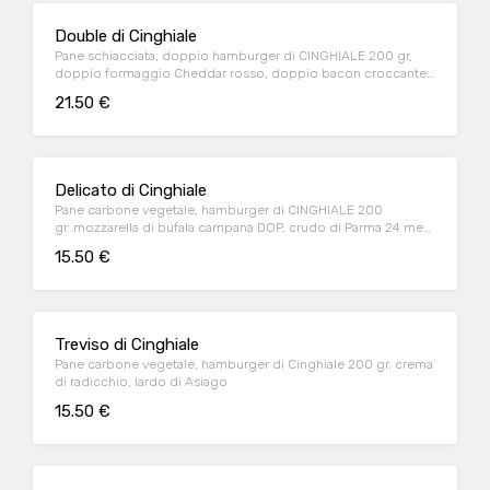
Double di Cinghiale
Pane schiacciata, doppio hamburger di CINGHIALE 200 gr,
doppio formaggio Cheddar rosso, doppio bacon croccante,
salsa burger
21.50 €
Delicato di Cinghiale
Pane carbone vegetale, hamburger di CINGHIALE 200
gr..mozzarella di bufala campana DOP, crudo di Parma 24 mesi
DOP, crema di carciofi
15.50 €
Treviso di Cinghiale
Pane carbone vegetale, hamburger di Cinghiale 200 gr. crema
di radicchio, lardo di Asiago
15.50 €