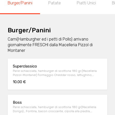
Burger/Panini
Patate
Piatti Unici
B
Burger/Panini
Carni(Hamburgher ed i petti di Pollo) arrivano
giornalmente FRESCHI dalla Macelleria Pizzol di
Montaner
Superclassico
Pane schiacciata, hamburger di scottona 180 gr.(Macelleria
Pizzol-Montaner) formaggio Cheddar rosso, lattughino,
pomodoro, ketchup o maionese
10.00 €
Boss
Pane schiacciata, hamburger di scottona 180 gr(Macelleria
Dorigo)., Fontina, bacon croccante, cipolla alla piastra,