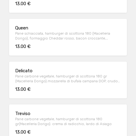
peperoni alla griglia, salsa BBQ
13.00 €
Queen
Pane schiacciata, hamburger di scottona 180 (Macelleria
Dorigo), formaggio Cheddar rosso, bacon croccante,
lattughino, pomodoro, cipolla alla piastra, salsa Burger
13.00 €
Delicato
Pane carbone vegetale, hamburger di scottona 180 gr
(Macelleria Dorigo).mozzarella di bufala campana DOP, crudo
di Parma 24 mesi DOP, crema di carciofi
13.00 €
Treviso
Pane carbone vegetale, hamburger di scottona 180
gr(Macelleria Dorigo). crema di radicchio, lardo di Asiago
13.00 €