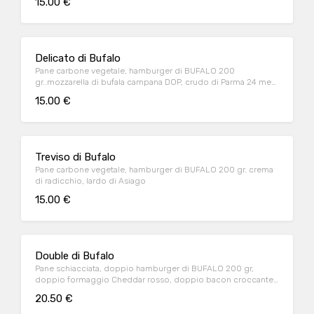
15.00 €
Delicato di Bufalo
Pane carbone vegetale, hamburger di BUFALO 200
gr..mozzarella di bufala campana DOP, crudo di Parma 24 mesi
DOP, crema di carciofi
15.00 €
Treviso di Bufalo
Pane carbone vegetale, hamburger di BUFALO 200 gr. crema
di radicchio, lardo di Asiago
15.00 €
Double di Bufalo
Pane schiacciata, doppio hamburger di BUFALO 200 gr,
doppio formaggio Cheddar rosso, doppio bacon croccante,
salsa burger
20.50 €