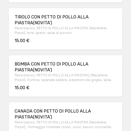
TIROLO CON PETTO DI POLLO ALLA
PIASTRA(NOVITA')
Pane bianco, PETTO DI POLLO ALLA PIASTRA (Macelleria
Pizzol). brie, speck, salsa di porcini
15.00 €
BOMBA CON PETTO DI POLLO ALLA
PIASTRA(NOVITA')
Pane bianco, PETTO DI POLLO ALLA PIASTRA( (Macelleria
Pizzol). Fontina, spianata calabra, peperoni alla griglia, salsa
“BOMBA CALABRESE”
15.00 €
CANADA CON PETTO DI POLLO ALLA
PIASTRA(NOVITA')
Pane bianco, PETTO DI POLLO ALLA PIASTRA (Macelleria
Pizzol)., formaggio Cheddar rosso, uovo, bacon croccante,