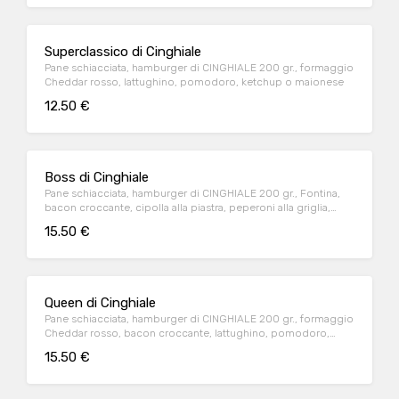
Superclassico di Cinghiale
Pane schiacciata, hamburger di CINGHIALE 200 gr., formaggio
Cheddar rosso, lattughino, pomodoro, ketchup o maionese
12.50 €
Boss di Cinghiale
Pane schiacciata, hamburger di CINGHIALE 200 gr., Fontina,
bacon croccante, cipolla alla piastra, peperoni alla griglia,
salsa BBQ
15.50 €
Queen di Cinghiale
Pane schiacciata, hamburger di CINGHIALE 200 gr., formaggio
Cheddar rosso, bacon croccante, lattughino, pomodoro,
cipolla alla piastra, salsa Burger
15.50 €