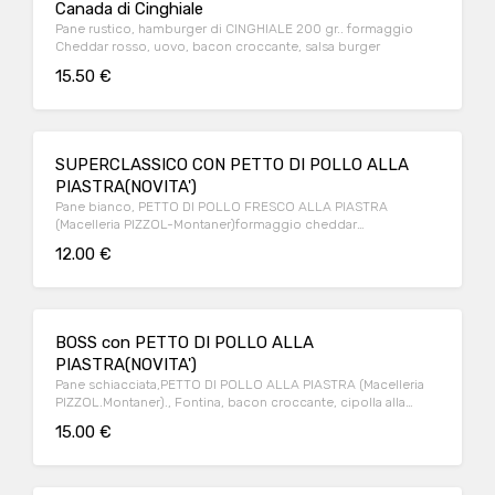
Canada di Cinghiale
Pane rustico, hamburger di CINGHIALE 200 gr.. formaggio
Cheddar rosso, uovo, bacon croccante, salsa burger
15.50 €
SUPERCLASSICO CON PETTO DI POLLO ALLA
PIASTRA(NOVITA')
Pane bianco, PETTO DI POLLO FRESCO ALLA PIASTRA
(Macelleria PIZZOL-Montaner)formaggio cheddar
rosso,lattughino,pomodoro ketchup o maionese a scelta
12.00 €
BOSS con PETTO DI POLLO ALLA
PIASTRA(NOVITA')
Pane schiacciata,PETTO DI POLLO ALLA PIASTRA (Macelleria
PIZZOL.Montaner)., Fontina, bacon croccante, cipolla alla
piastra, peperoni alla griglia, salsa BBQ
15.00 €