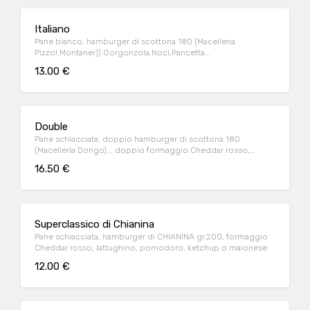
Italiano
Pane bianco, hamburger di scottona 180 (Macelleria
Pizzol.Montaner)) Gorgonzola,Noci,Pancetta
Affumicata,Pomodorini,lattughino
13.00 €
Double
Pane schiacciata, doppio hamburger di scottona 180
(Macelleria Dorigo).., doppio formaggio Cheddar rosso,
doppio bacon croccante, salsa burger
16.50 €
Superclassico di Chianina
Pane schiacciata, hamburger di CHIANINA gr.200, formaggio
Cheddar rosso, lattughino, pomodoro, ketchup o maionese
12.00 €