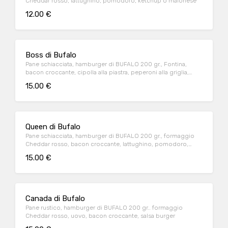
Cheddar rosso, lattughino, pomodoro, ketchup o maionese
12.00 €
Boss di Bufalo
Pane schiacciata, hamburger di BUFALO 200 gr., Fontina,
bacon croccante, cipolla alla piastra, peperoni alla griglia,
salsa BBQ
15.00 €
Queen di Bufalo
Pane schiacciata, hamburger di BUFALO 200 gr., formaggio
Cheddar rosso, bacon croccante, lattughino, pomodoro,
cipolla alla piastra, salsa Burger
15.00 €
Canada di Bufalo
Pane rustico, hamburger di BUFALO 200 gr.. formaggio
Cheddar rosso, uovo, bacon croccante, salsa burger