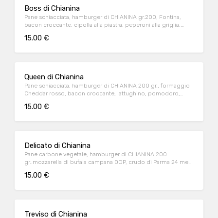
Boss di Chianina
Pane schiacciata, hamburger di CHIANINA gr.200, Fontina,
bacon croccante, cipolla alla piastra, peperoni alla griglia,
salsa BBQ
15.00 €
Queen di Chianina
Pane schiacciata, hamburger di CHIANINA 200 gr., formaggio
Cheddar rosso, bacon croccante, lattughino, pomodoro,
cipolla alla piastra, salsa Burger
15.00 €
Delicato di Chianina
Pane carbone vegetale, hamburger di CHIANINA 200
gr..mozzarella di bufala campana DOP, crudo di Parma 24 mesi
DOP, crema di carciofi
15.00 €
Treviso di Chianina