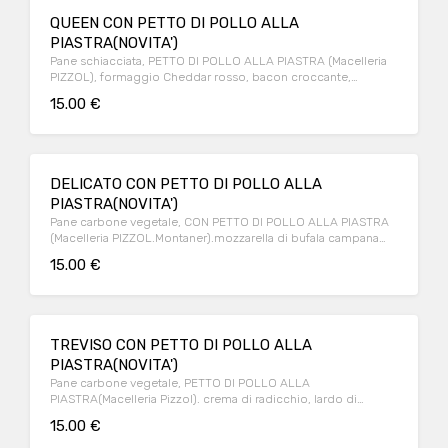
QUEEN CON PETTO DI POLLO ALLA
PIASTRA(NOVITA')
Pane schiacciata, PETTO DI POLLO ALLA PIASTRA (Macelleria
PIZZOL), formaggio Cheddar rosso, bacon croccante,
lattughino, pomodoro, cipolla alla piastra, salsa Burger
15.00 €
DELICATO CON PETTO DI POLLO ALLA
PIASTRA(NOVITA')
Pane carbone vegetale, CON PETTO DI POLLO ALLA PIASTRA
(Macelleria PIZZOL.Montaner).mozzarella di bufala campana
DOP, crudo di Parma 24 mesi DOP, crema di CARCIOFI
15.00 €
TREVISO CON PETTO DI POLLO ALLA
PIASTRA(NOVITA')
Pane carbone vegetale, PETTO DI POLLO ALLA
PIASTRA(Macelleria Pizzol). crema di radicchio, lardo di
Asiago
15.00 €