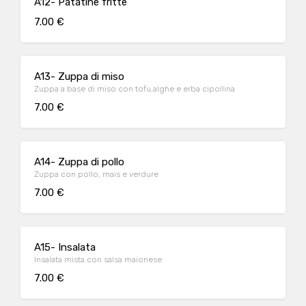
A12- Patatine fritte
7.00 €
A13- Zuppa di miso
Zuppa a base di miso con tofu,alghe e erba cipollina
7.00 €
A14- Zuppa di pollo
Zuppa con pollo, mais e verdure
7.00 €
A15- Insalata
Insalata mista con salsa maionese
7.00 €