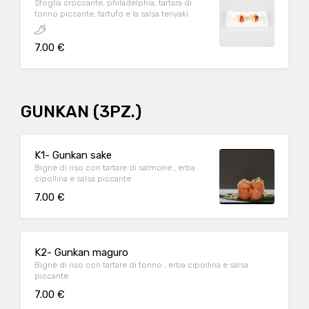
Sfoglia croccante, philadelphia, tartara di
tonno piccante, tartufo e la salsa teriyaki
7.00 €
GUNKAN (3PZ.)
K1- Gunkan sake
Bignè di riso con tartare di salmone , erba
cipollina e salsa piccante
7.00 €
K2- Gunkan maguro
Bignè di riso con tartare di tonno , erba cipollina e salsa
piccante
7.00 €