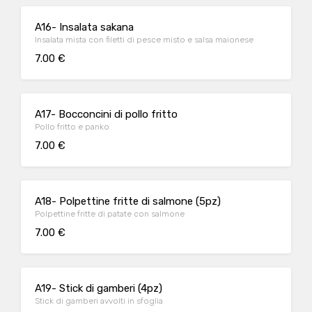
A16- Insalata sakana
Insalata mista con filetti di pesce misto e salsa maionese
7.00 €
A17- Bocconcini di pollo fritto
Pollo fritto e panko
7.00 €
A18- Polpettine fritte di salmone (5pz)
Polpettine fritte di patate con salmone
7.00 €
A19- Stick di gamberi (4pz)
Stick di gamberi avvolti in sfoglia