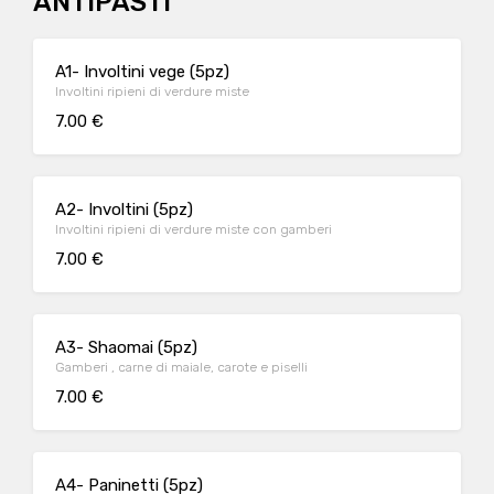
ANTIPASTI
A1- Involtini vege (5pz)
Involtini ripieni di verdure miste
7.00 €
A2- Involtini (5pz)
Involtini ripieni di verdure miste con gamberi
7.00 €
A3- Shaomai (5pz)
Gamberi , carne di maiale, carote e piselli
7.00 €
A4- Paninetti (5pz)