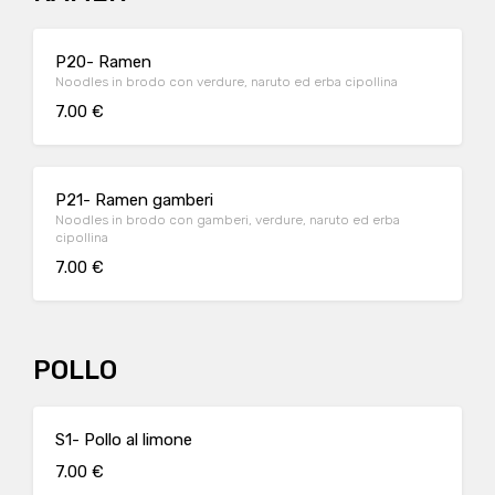
P20- Ramen
Noodles in brodo con verdure, naruto ed erba cipollina
7.00 €
P21- Ramen gamberi
Noodles in brodo con gamberi, verdure, naruto ed erba
cipollina
7.00 €
POLLO
S1- Pollo al limone
7.00 €