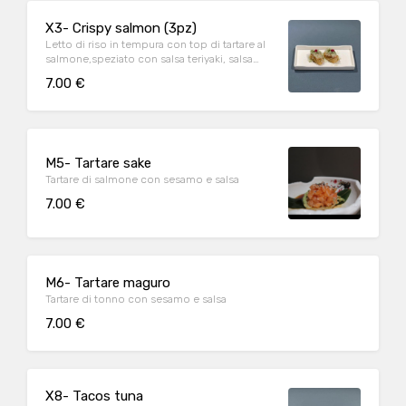
X3- Crispy salmon (3pz)
Letto di riso in tempura con top di tartare al
salmone,speziato con salsa teriyaki, salsa
mango, parmigiano reggiano grattugiato e
7.00 €
polvere di matcha.
M5- Tartare sake
Tartare di salmone con sesamo e salsa
7.00 €
M6- Tartare maguro
Tartare di tonno con sesamo e salsa
7.00 €
X8- Tacos tuna