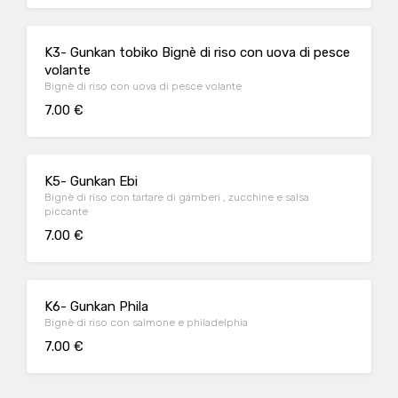
K3- Gunkan tobiko Bignè di riso con uova di pesce
volante
Bignè di riso con uova di pesce volante
7.00 €
K5- Gunkan Ebi
Bignè di riso con tartare di gamberi , zucchine e salsa
piccante
7.00 €
K6- Gunkan Phila
Bignè di riso con salmone e philadelphia
7.00 €