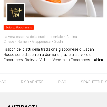
Solo su Foodracers
La vera essenza della cucina orientale
Cucina
Cinese
Ramen
Giapponese
Sushi
I sapori dei piatti della tradizione giapponese di Japan
House sono disponibili a domicilio grazie al servizio di
Foodracers. Ordina a Vittorio Veneto su Foodracers.
...
altro
SPAGHETTI DI SOIA
RAMEN
POLLO