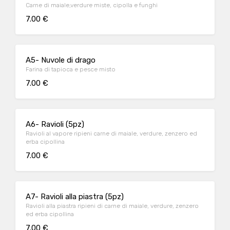
Carne di maiale,verdure miste, cipolla e funghi
7.00 €
A5- Nuvole di drago
Farina di tapioca e pesce misto
7.00 €
A6- Ravioli (5pz)
Ravioli al vapore ripieni carne di maiale, verdure, zenzero ed
erba cipollina
7.00 €
A7- Ravioli alla piastra (5pz)
Ravioli alla piastra ripieni di carne di maiale, verdure, zenzero
ed erba cipollina
7.00 €