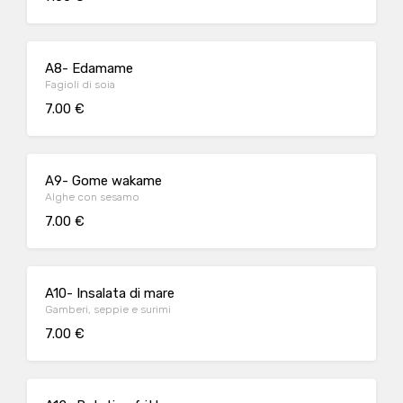
A8- Edamame
Fagioli di soia
7.00 €
A9- Gome wakame
Alghe con sesamo
7.00 €
A10- Insalata di mare
Gamberi, seppie e surimi
7.00 €