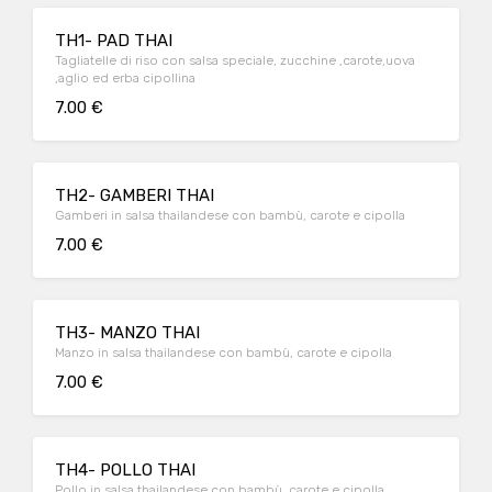
TH1- PAD THAI
Tagliatelle di riso con salsa speciale, zucchine ,carote,uova
,aglio ed erba cipollina
7.00 €
TH2- GAMBERI THAI
Gamberi in salsa thailandese con bambù, carote e cipolla
7.00 €
TH3- MANZO THAI
Manzo in salsa thailandese con bambù, carote e cipolla
7.00 €
TH4- POLLO THAI
Pollo in salsa thailandese con bambù ,carote e cipolla