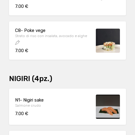
7.00 €
C8- Poke vege
Strato di riso con insalata, avocado e alghe
7.00 €
NIGIRI (4pz.)
N1- Nigiri sake
Salmone crudo
7.00 €