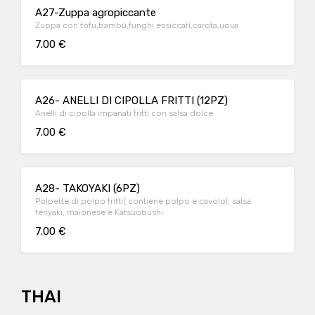
A27-Zuppa agropiccante
Zuppa con tofu,bambù,funghi essiccati,carota,uova
7.00 €
A26- ANELLI DI CIPOLLA FRITTI (12PZ)
Anelli di cipolla impanati fritti con salsa dolce
7.00 €
A28- TAKOYAKI (6PZ)
Polpette di polpo fritti( contiene polpo e cavolo), salsa
teriyaki, maionese e Katsuobushi
7.00 €
THAI