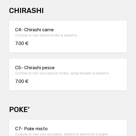
CHIRASHI
C4- Chirashi carne
Ciotola di riso carne misto e sesamo
7.00 €
C5- Chirashi pesce
Ciotola di riso con pesce misto ,salsa teriyaki e sesamo
7.00 €
POKE'
C7- Poke misto
Ciotola di riso con avocado, tartare di salmone e alghe