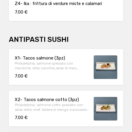
Z4- Ika : frittura di verdure miste e calamari
7.00 €
ANTIPASTI SUSHI
X1- Tacos salmone (3pz)
Philadelphia, salmone speziato con
mandorle, erba cipollina,salsa di mais,
teriyaki e polvere di frutta secca.
7.00 €
X2- Tacos salmone cotto (3pz)
Philadelphia, salmone cotto speziato con
salsa dello chef, tartare al mango e avocado,
teriyaki, erba cipollina.
7.00 €