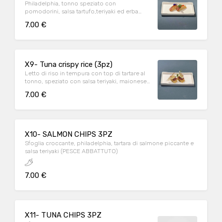
Philadelphia, tonno speziato con
pomodorini, salsa tartufo,teriyaki ed erba
cipollina.
7.00 €
X9- Tuna crispy rice (3pz)
Letto di riso in tempura con top di tartare al
tonno, speziato con salsa teriyaki, maionese,
salsa tartufo ed erba cipollina.
7.00 €
X10- SALMON CHIPS 3PZ
Sfoglia croccante, philadelphia, tartara di salmone piccante e
salsa teriyaki (PESCE ABBATTUTO)
7.00 €
X11- TUNA CHIPS 3PZ