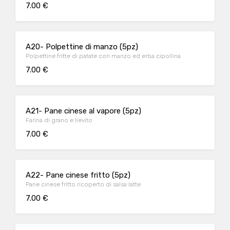
7.00 €
A20- Polpettine di manzo (5pz)
Polpettine fritte di patate con manzo ed erba cipollina
7.00 €
A21- Pane cinese al vapore (5pz)
Farina di grano e lievito
7.00 €
A22- Pane cinese fritto (5pz)
Pane cinese fritto ricoperto di salsa latte
7.00 €